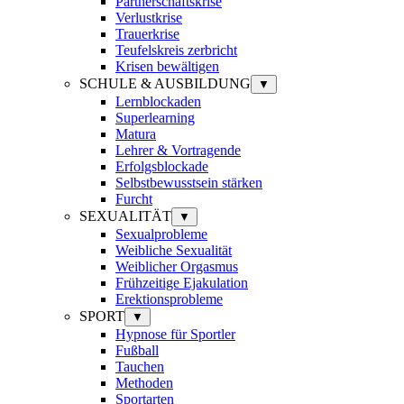
Partnerschaftskrise
Verlustkrise
Trauerkrise
Teufelskreis zerbricht
Krisen bewältigen
SCHULE & AUSBILDUNG
▼
Lernblockaden
Superlearning
Matura
Lehrer & Vortragende
Erfolgsblockade
Selbstbewusstsein stärken
Furcht
SEXUALITÄT
▼
Sexualprobleme
Weibliche Sexualität
Weiblicher Orgasmus
Frühzeitige Ejakulation
Erektionsprobleme
SPORT
▼
Hypnose für Sportler
Fußball
Tauchen
Methoden
Sportarten