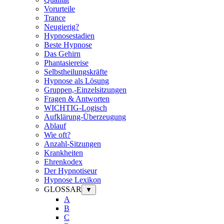
Vorurteile
Trance
Neugierig?
Hypnosestadien
Beste Hypnose
Das Gehirn
Phantasiereise
Selbstheilungskräfte
Hypnose als Lösung
Gruppen,-Einzelsitzungen
Fragen & Antworten
WICHTIG-Logisch
Aufklärung-Überzeugung
Ablauf
Wie oft?
Anzahl-Sitzungen
Krankheiten
Ehrenkodex
Der Hypnotiseur
Hypnose Lexikon
GLOSSAR
▼
A
B
C