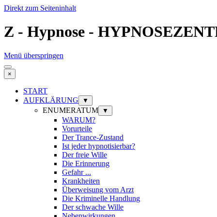
Direkt zum Seiteninhalt
Z - Hypnose - HYPNOSEZENT
Menü überspringen
×
START
AUFKLÄRUNG
▼
ENUMERATUM
▼
WARUM?
Vorurteile
Der Trance-Zustand
Ist jeder hypnotisierbar?
Der freie Wille
Die Erinnerung
Gefahr ...
Krankheiten
Überweisung vom Arzt
Die Kriminelle Handlung
Der schwache Wille
Nebenwirkungen