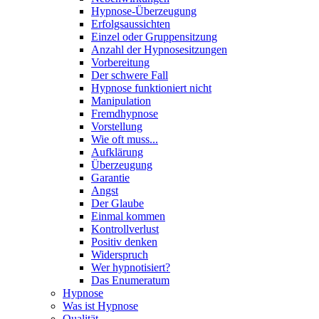
Hypnose-Überzeugung
Erfolgsaussichten
Einzel oder Gruppensitzung
Anzahl der Hypnosesitzungen
Vorbereitung
Der schwere Fall
Hypnose funktioniert nicht
Manipulation
Fremdhypnose
Vorstellung
Wie oft muss...
Aufklärung
Überzeugung
Garantie
Angst
Der Glaube
Einmal kommen
Kontrollverlust
Positiv denken
Widerspruch
Wer hypnotisiert?
Das Enumeratum
Hypnose
Was ist Hypnose
Qualität