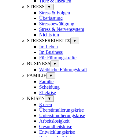
Tiere & Insekten
STRESS
▼
Stress & Folgen
Überlastung
Stressbewältigung
Stress & Nervensystem
Nichts tun
STRESSFREIHEIT®
▼
Im Leben
Im Business
Für Führungskräfte
BUSINESS
▼
Weibliche Führungskraft
FAMILIE
▼
Familie
Scheidung
Ehekrise
KRISEN
▼
Krisen
Überstimulierungskrise
Unterstimulierungskrise
Arbeitslosigkeit
Gesundheitskrise
Entwicklungskrise