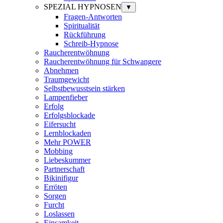
SPEZIAL HYPNOSEN
▼
Fragen-Antworten
Spiritualität
Rückführung
Schreib-Hypnose
Raucherentwöhnung
Raucherentwöhnung für Schwangere
Abnehmen
Traumgewicht
Selbstbewusstsein stärken
Lampenfieber
Erfolg
Erfolgsblockade
Eifersucht
Lernblockaden
Mehr POWER
Mobbing
Liebeskummer
Partnerschaft
Bikinifigur
Erröten
Sorgen
Furcht
Loslassen
Einsamkeit