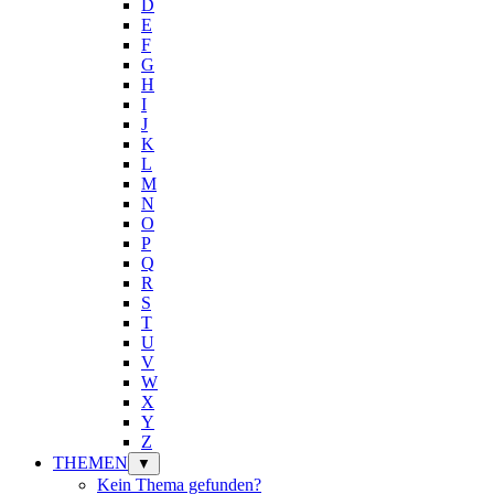
D
E
F
G
H
I
J
K
L
M
N
O
P
Q
R
S
T
U
V
W
X
Y
Z
THEMEN
▼
Kein Thema gefunden?