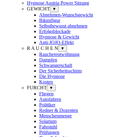
Hypnose Austria Power Sitzung
GEWICHT
▼
Abnehmen-Wunschgewicht
Bikinifigur
Selbstbewusst abnehmen
Erfolgsblockade
Hypnose & Gewicht
Anti-JOJO-Effekt
R A U C H E N
▼
Raucherentwöhnung
Dampfen
Schwangerschaft
Der Sicherheitsschirm
Die Hypnose
Kosten
FURCHT
▼
Fliegen
Autofahren
Politiker
Redner & Dozenten
Menschenmenge
Solarium
Fahrstuhl
Prüfungen