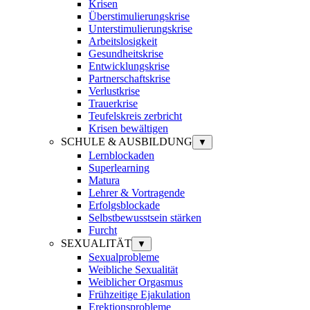
Krisen
Überstimulierungskrise
Unterstimulierungskrise
Arbeitslosigkeit
Gesundheitskrise
Entwicklungskrise
Partnerschaftskrise
Verlustkrise
Trauerkrise
Teufelskreis zerbricht
Krisen bewältigen
SCHULE & AUSBILDUNG
▼
Lernblockaden
Superlearning
Matura
Lehrer & Vortragende
Erfolgsblockade
Selbstbewusstsein stärken
Furcht
SEXUALITÄT
▼
Sexualprobleme
Weibliche Sexualität
Weiblicher Orgasmus
Frühzeitige Ejakulation
Erektionsprobleme