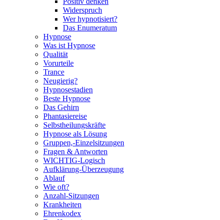
Positiv denken
Widerspruch
Wer hypnotisiert?
Das Enumeratum
Hypnose
Was ist Hypnose
Qualität
Vorurteile
Trance
Neugierig?
Hypnosestadien
Beste Hypnose
Das Gehirn
Phantasiereise
Selbstheilungskräfte
Hypnose als Lösung
Gruppen,-Einzelsitzungen
Fragen & Antworten
WICHTIG-Logisch
Aufklärung-Überzeugung
Ablauf
Wie oft?
Anzahl-Sitzungen
Krankheiten
Ehrenkodex