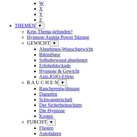
W
X
Y
Z
THEMEN
▼
Kein Thema gefunden?
Hypnose Austria Power Sitzung
GEWICHT
▼
Abnehmen-Wunschgewicht
Bikinifigur
Selbstbewusst abnehmen
Erfolgsblockade
Hypnose & Gewicht
Anti-JOJO-Effekt
R A U C H E N
▼
Raucherentwöhnung
Dampfen
Schwangerschaft
Der Sicherheitsschirm
Die Hypnose
Kosten
FURCHT
▼
Fliegen
Autofahren