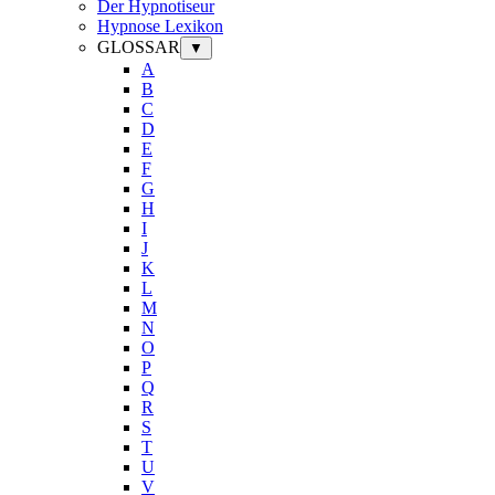
Der Hypnotiseur
Hypnose Lexikon
GLOSSAR
▼
A
B
C
D
E
F
G
H
I
J
K
L
M
N
O
P
Q
R
S
T
U
V