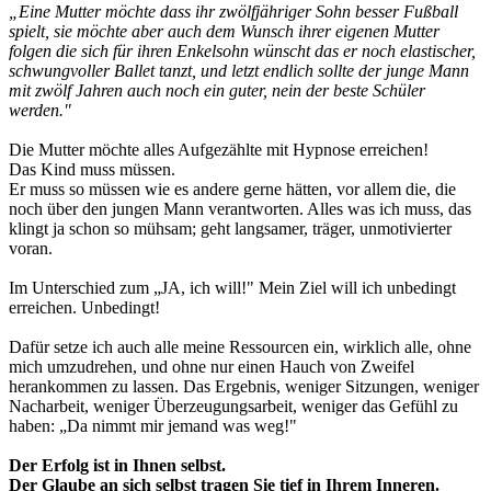
„Eine Mutter möchte dass ihr zwölfjähriger Sohn besser Fußball
spielt, sie möchte aber auch dem Wunsch ihrer eigenen Mutter
folgen die sich für ihren Enkelsohn wünscht das er noch elastischer,
schwungvoller Ballet tanzt, und letzt endlich sollte der junge Mann
mit zwölf Jahren auch noch ein guter, nein der beste Schüler
werden."
Die Mutter möchte alles Aufgezählte mit Hypnose erreichen!
Das Kind muss müssen.
Er muss so müssen wie es andere gerne hätten, vor allem die, die
noch über den jungen Mann verantworten. Alles was ich muss, das
klingt ja schon so mühsam; geht langsamer, träger, unmotivierter
voran.
Im Unterschied zum „JA, ich will!" Mein Ziel will ich unbedingt
erreichen. Unbedingt!
Dafür setze ich auch alle meine Ressourcen ein, wirklich alle, ohne
mich umzudrehen, und ohne nur einen Hauch von Zweifel
herankommen zu lassen. Das Ergebnis, weniger Sitzungen, weniger
Nacharbeit, weniger Überzeugungsarbeit, weniger das Gefühl zu
haben: „Da nimmt mir jemand was weg!"
Der Erfolg ist in Ihnen selbst.
Der Glaube an sich selbst tragen Sie tief in Ihrem Inneren.