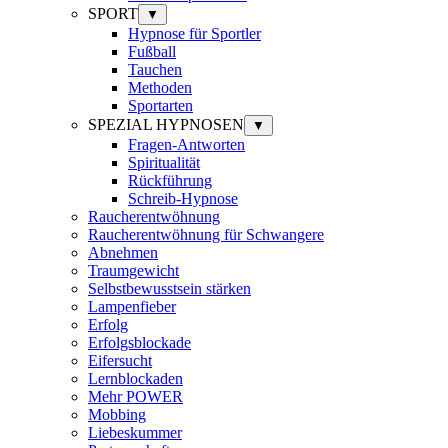
SPORT
▼
Hypnose für Sportler
Fußball
Tauchen
Methoden
Sportarten
SPEZIAL HYPNOSEN
▼
Fragen-Antworten
Spiritualität
Rückführung
Schreib-Hypnose
Raucherentwöhnung
Raucherentwöhnung für Schwangere
Abnehmen
Traumgewicht
Selbstbewusstsein stärken
Lampenfieber
Erfolg
Erfolgsblockade
Eifersucht
Lernblockaden
Mehr POWER
Mobbing
Liebeskummer