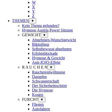
W
X
Y
Z
THEMEN
▼
Kein Thema gefunden?
Hypnose Austria Power Sitzung
GEWICHT
▼
Abnehmen-Wunschgewicht
Bikinifigur
Selbstbewusst abnehmen
Erfolgsblockade
Hypnose & Gewicht
Anti-JOJO-Effekt
R A U C H E N
▼
Raucherentwöhnung
Dampfen
Schwangerschaft
Der Sicherheitsschirm
Die Hypnose
Kosten
FURCHT
▼
Fliegen
Autofahren