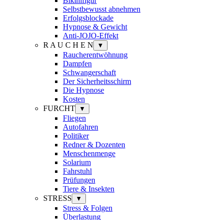
Bikinifigur
Selbstbewusst abnehmen
Erfolgsblockade
Hypnose & Gewicht
Anti-JOJO-Effekt
R A U C H E N
▼
Raucherentwöhnung
Dampfen
Schwangerschaft
Der Sicherheitsschirm
Die Hypnose
Kosten
FURCHT
▼
Fliegen
Autofahren
Politiker
Redner & Dozenten
Menschenmenge
Solarium
Fahrstuhl
Prüfungen
Tiere & Insekten
STRESS
▼
Stress & Folgen
Überlastung