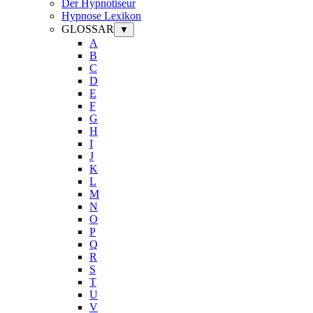
Der Hypnotiseur
Hypnose Lexikon
GLOSSAR
▼
A
B
C
D
E
F
G
H
I
J
K
L
M
N
O
P
Q
R
S
T
U
V