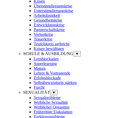
Krisen
Überstimulierungskrise
Unterstimulierungskrise
Arbeitslosigkeit
Gesundheitskrise
Entwicklungskrise
Partnerschaftskrise
Verlustkrise
Trauerkrise
Teufelskreis zerbricht
Krisen bewältigen
SCHULE & AUSBILDUNG
▼
Lernblockaden
Superlearning
Matura
Lehrer & Vortragende
Erfolgsblockade
Selbstbewusstsein stärken
Furcht
SEXUALITÄT
▼
Sexualprobleme
Weibliche Sexualität
Weiblicher Orgasmus
Frühzeitige Ejakulation
Erektionsprobleme