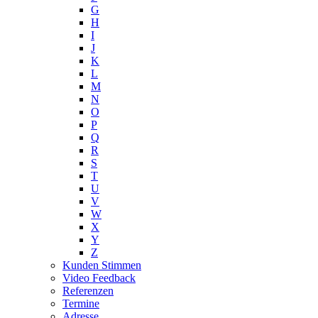
G
H
I
J
K
L
M
N
O
P
Q
R
S
T
U
V
W
X
Y
Z
Kunden Stimmen
Video Feedback
Referenzen
Termine
Adresse