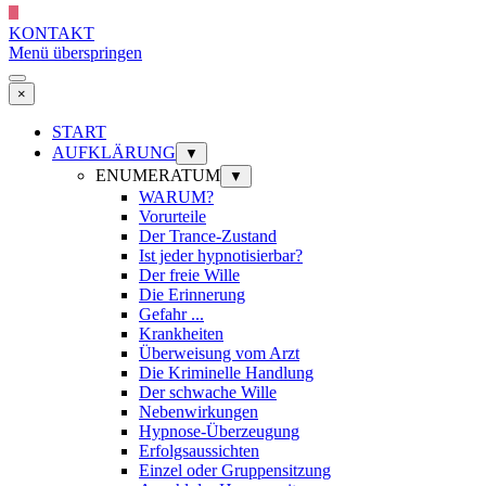
KONTAKT
Menü überspringen
×
START
AUFKLÄRUNG
▼
ENUMERATUM
▼
WARUM?
Vorurteile
Der Trance-Zustand
Ist jeder hypnotisierbar?
Der freie Wille
Die Erinnerung
Gefahr ...
Krankheiten
Überweisung vom Arzt
Die Kriminelle Handlung
Der schwache Wille
Nebenwirkungen
Hypnose-Überzeugung
Erfolgsaussichten
Einzel oder Gruppensitzung