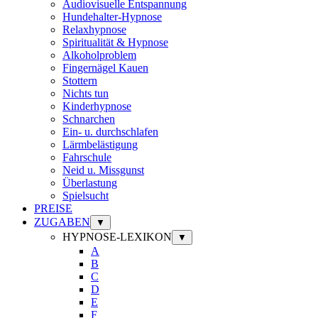
Audiovisuelle Entspannung
Hundehalter-Hypnose
Relaxhypnose
Spiritualität & Hypnose
Alkoholproblem
Fingernägel Kauen
Stottern
Nichts tun
Kinderhypnose
Schnarchen
Ein- u. durchschlafen
Lärmbelästigung
Fahrschule
Neid u. Missgunst
Überlastung
Spielsucht
PREISE
ZUGABEN
▼
HYPNOSE-LEXIKON
▼
A
B
C
D
E
F