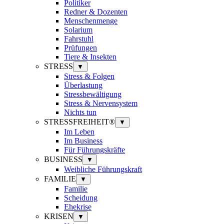
Politiker
Redner & Dozenten
Menschenmenge
Solarium
Fahrstuhl
Prüfungen
Tiere & Insekten
STRESS
▼
Stress & Folgen
Überlastung
Stressbewältigung
Stress & Nervensystem
Nichts tun
STRESSFREIHEIT®
▼
Im Leben
Im Business
Für Führungskräfte
BUSINESS
▼
Weibliche Führungskraft
FAMILIE
▼
Familie
Scheidung
Ehekrise
KRISEN
▼