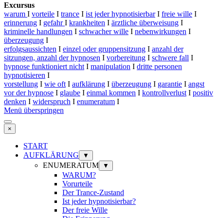
Excursus
warum
I
vorteile
I
trance
I
ist jeder hypnotisierbar
I
freie wille
I
erinnerung
I
gefahr
I
krankheiten
I
ärztliche überweisung
I
kriminelle handlungen
I
schwacher wille
I
nebenwirkungen
I
überzeugung
I
erfolgsaussichten
I
einzel oder gruppensitzung
I
anzahl der
sitzungen, anzahl der hypnosen
I
vorbereitung
I
schwere fall
I
hypnose funktioniert nicht
I
manipulation
I
dritte personen
hypnotisieren
I
vorstellung
I
wie oft
I
aufklärung
I
überzeugung
I
garantie
I
angst
vor der hypnose
I
glaube
I
einmal kommen
I
kontrollverlust
I
positiv
denken
I
widerspruch
I
enumeratum
I
Menü überspringen
×
START
AUFKLÄRUNG
▼
ENUMERATUM
▼
WARUM?
Vorurteile
Der Trance-Zustand
Ist jeder hypnotisierbar?
Der freie Wille