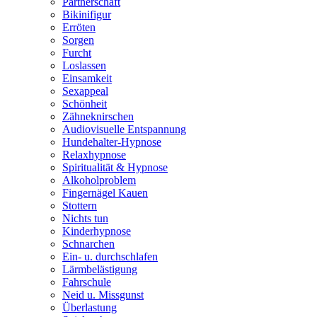
Partnerschaft
Bikinifigur
Erröten
Sorgen
Furcht
Loslassen
Einsamkeit
Sexappeal
Schönheit
Zähneknirschen
Audiovisuelle Entspannung
Hundehalter-Hypnose
Relaxhypnose
Spiritualität & Hypnose
Alkoholproblem
Fingernägel Kauen
Stottern
Nichts tun
Kinderhypnose
Schnarchen
Ein- u. durchschlafen
Lärmbelästigung
Fahrschule
Neid u. Missgunst
Überlastung