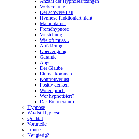
Anzahl der Hypnosesitzungen
Vorbereitung
Der schwere Fall
Hypnose funktioniert nicht
Manipulation
Fremdhypnose
Vorstellung
Wie oft muss...
Aufklärung
Überzeugung
Garantie
Angst
Der Glaube
Einmal kommen
Kontrollverlust
Positiv denken
Widerspruch
Wer hypnotisiert?
Das Enumeratum
Hypnose
Was ist Hypnose
Qualität
Vorurteile
Trance
Neugierig?