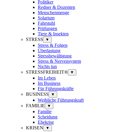
Politiker
Redner & Dozenten
Menschenmenge
Solarium
Fahrstuhl
Prüfungen
Tiere & Insekten
STRESS
▼
Stress & Folgen
Überlastung
Stressbewältigung
Stress & Nervensystem
Nichts tun
STRESSFREIHEIT®
▼
Im Leben
Im Business
Für Führungskräfte
BUSINESS
▼
Weibliche Führungskraft
FAMILIE
▼
Familie
Scheidung
Ehekrise
KRISEN
▼