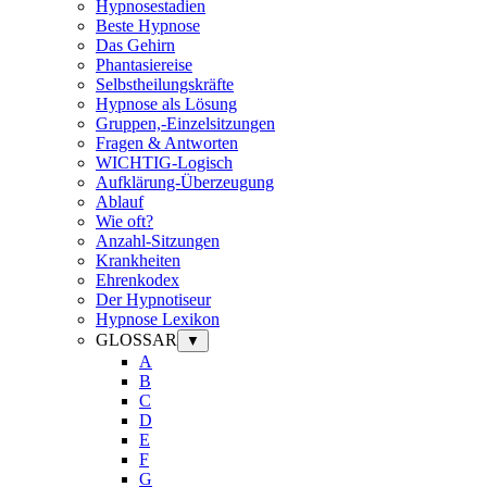
Hypnosestadien
Beste Hypnose
Das Gehirn
Phantasiereise
Selbstheilungskräfte
Hypnose als Lösung
Gruppen,-Einzelsitzungen
Fragen & Antworten
WICHTIG-Logisch
Aufklärung-Überzeugung
Ablauf
Wie oft?
Anzahl-Sitzungen
Krankheiten
Ehrenkodex
Der Hypnotiseur
Hypnose Lexikon
GLOSSAR
▼
A
B
C
D
E
F
G