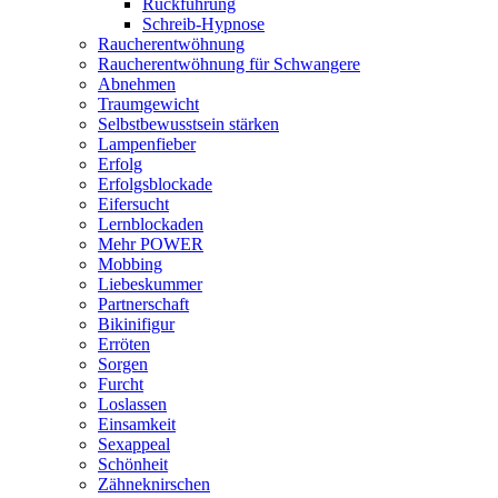
Rückführung
Schreib-Hypnose
Raucherentwöhnung
Raucherentwöhnung für Schwangere
Abnehmen
Traumgewicht
Selbstbewusstsein stärken
Lampenfieber
Erfolg
Erfolgsblockade
Eifersucht
Lernblockaden
Mehr POWER
Mobbing
Liebeskummer
Partnerschaft
Bikinifigur
Erröten
Sorgen
Furcht
Loslassen
Einsamkeit
Sexappeal
Schönheit
Zähneknirschen