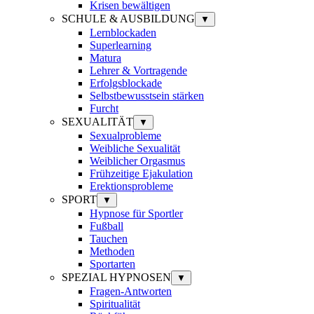
Krisen bewältigen
SCHULE & AUSBILDUNG
▼
Lernblockaden
Superlearning
Matura
Lehrer & Vortragende
Erfolgsblockade
Selbstbewusstsein stärken
Furcht
SEXUALITÄT
▼
Sexualprobleme
Weibliche Sexualität
Weiblicher Orgasmus
Frühzeitige Ejakulation
Erektionsprobleme
SPORT
▼
Hypnose für Sportler
Fußball
Tauchen
Methoden
Sportarten
SPEZIAL HYPNOSEN
▼
Fragen-Antworten
Spiritualität