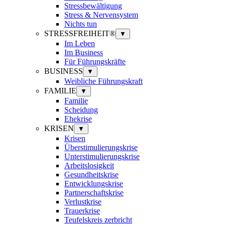
Stressbewältigung
Stress & Nervensystem
Nichts tun
STRESSFREIHEIT®
▼
Im Leben
Im Business
Für Führungskräfte
BUSINESS
▼
Weibliche Führungskraft
FAMILIE
▼
Familie
Scheidung
Ehekrise
KRISEN
▼
Krisen
Überstimulierungskrise
Unterstimulierungskrise
Arbeitslosigkeit
Gesundheitskrise
Entwicklungskrise
Partnerschaftskrise
Verlustkrise
Trauerkrise
Teufelskreis zerbricht