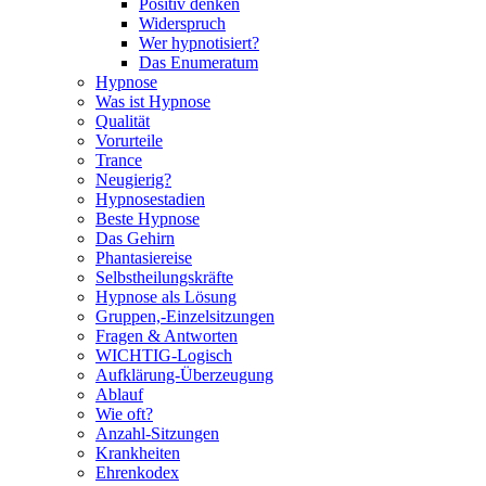
Positiv denken
Widerspruch
Wer hypnotisiert?
Das Enumeratum
Hypnose
Was ist Hypnose
Qualität
Vorurteile
Trance
Neugierig?
Hypnosestadien
Beste Hypnose
Das Gehirn
Phantasiereise
Selbstheilungskräfte
Hypnose als Lösung
Gruppen,-Einzelsitzungen
Fragen & Antworten
WICHTIG-Logisch
Aufklärung-Überzeugung
Ablauf
Wie oft?
Anzahl-Sitzungen
Krankheiten
Ehrenkodex