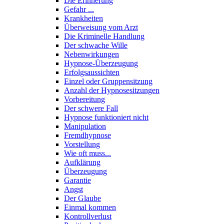
Die Erinnerung
Gefahr ...
Krankheiten
Überweisung vom Arzt
Die Kriminelle Handlung
Der schwache Wille
Nebenwirkungen
Hypnose-Überzeugung
Erfolgsaussichten
Einzel oder Gruppensitzung
Anzahl der Hypnosesitzungen
Vorbereitung
Der schwere Fall
Hypnose funktioniert nicht
Manipulation
Fremdhypnose
Vorstellung
Wie oft muss...
Aufklärung
Überzeugung
Garantie
Angst
Der Glaube
Einmal kommen
Kontrollverlust