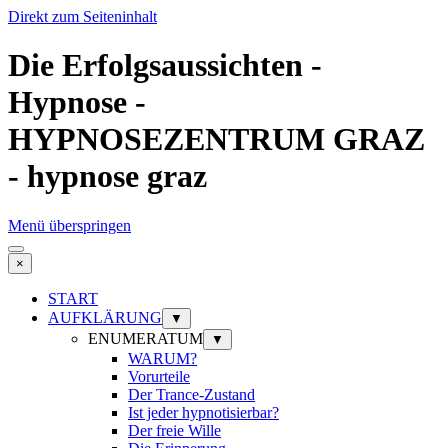
Direkt zum Seiteninhalt
Die Erfolgsaussichten -
Hypnose -
HYPNOSEZENTRUM GRAZ
- hypnose graz
Menü überspringen
×
START
AUFKLÄRUNG
▼
ENUMERATUM
▼
WARUM?
Vorurteile
Der Trance-Zustand
Ist jeder hypnotisierbar?
Der freie Wille