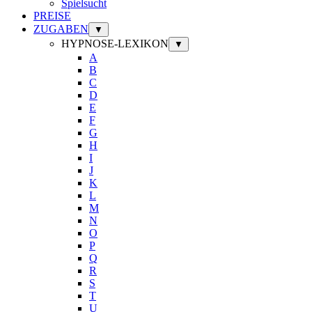
Spielsucht
PREISE
ZUGABEN
▼
HYPNOSE-LEXIKON
▼
A
B
C
D
E
F
G
H
I
J
K
L
M
N
O
P
Q
R
S
T
U