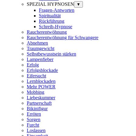
SPEZIAL HYPNOSEN
▼
Fragen-Antworten
Spiritualität
Rückführung
Schreib-Hypnose
Raucherentwöhnung
Raucherentwöhnung für Schwangere
Abnehmen
Traumgewicht
Selbstbewusstsein stärken
Lampenfieber
Erfolg
Erfolgsblockade
Eifersucht
Lernblockaden
Mehr POWER
Mobbing
Liebeskummer
Partnerschaft
Bikinifigur
Erröten
Sorgen
Furcht
Loslassen
Einsamkeit