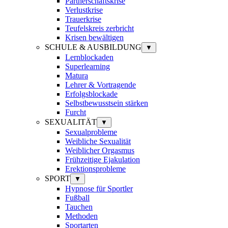
Partnerschaftskrise
Verlustkrise
Trauerkrise
Teufelskreis zerbricht
Krisen bewältigen
SCHULE & AUSBILDUNG
▼
Lernblockaden
Superlearning
Matura
Lehrer & Vortragende
Erfolgsblockade
Selbstbewusstsein stärken
Furcht
SEXUALITÄT
▼
Sexualprobleme
Weibliche Sexualität
Weiblicher Orgasmus
Frühzeitige Ejakulation
Erektionsprobleme
SPORT
▼
Hypnose für Sportler
Fußball
Tauchen
Methoden
Sportarten