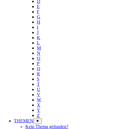
D
E
F
G
H
I
J
K
L
M
N
O
P
Q
R
S
T
U
V
W
X
Y
Z
THEMEN
▼
Kein Thema gefunden?