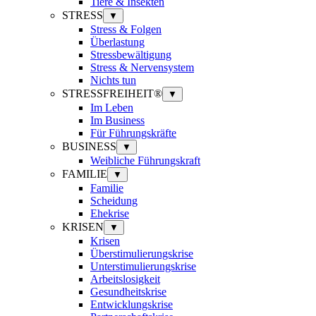
Tiere & Insekten
STRESS
▼
Stress & Folgen
Überlastung
Stressbewältigung
Stress & Nervensystem
Nichts tun
STRESSFREIHEIT®
▼
Im Leben
Im Business
Für Führungskräfte
BUSINESS
▼
Weibliche Führungskraft
FAMILIE
▼
Familie
Scheidung
Ehekrise
KRISEN
▼
Krisen
Überstimulierungskrise
Unterstimulierungskrise
Arbeitslosigkeit
Gesundheitskrise
Entwicklungskrise