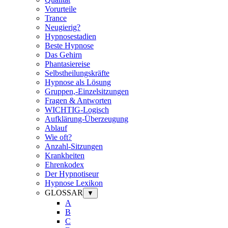
Vorurteile
Trance
Neugierig?
Hypnosestadien
Beste Hypnose
Das Gehirn
Phantasiereise
Selbstheilungskräfte
Hypnose als Lösung
Gruppen,-Einzelsitzungen
Fragen & Antworten
WICHTIG-Logisch
Aufklärung-Überzeugung
Ablauf
Wie oft?
Anzahl-Sitzungen
Krankheiten
Ehrenkodex
Der Hypnotiseur
Hypnose Lexikon
GLOSSAR
▼
A
B
C