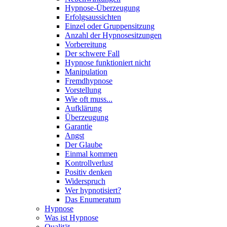
Hypnose-Überzeugung
Erfolgsaussichten
Einzel oder Gruppensitzung
Anzahl der Hypnosesitzungen
Vorbereitung
Der schwere Fall
Hypnose funktioniert nicht
Manipulation
Fremdhypnose
Vorstellung
Wie oft muss...
Aufklärung
Überzeugung
Garantie
Angst
Der Glaube
Einmal kommen
Kontrollverlust
Positiv denken
Widerspruch
Wer hypnotisiert?
Das Enumeratum
Hypnose
Was ist Hypnose
Qualität