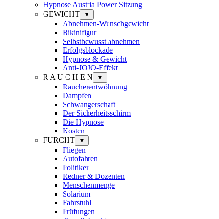
Hypnose Austria Power Sitzung
GEWICHT
▼
Abnehmen-Wunschgewicht
Bikinifigur
Selbstbewusst abnehmen
Erfolgsblockade
Hypnose & Gewicht
Anti-JOJO-Effekt
R A U C H E N
▼
Raucherentwöhnung
Dampfen
Schwangerschaft
Der Sicherheitsschirm
Die Hypnose
Kosten
FURCHT
▼
Fliegen
Autofahren
Politiker
Redner & Dozenten
Menschenmenge
Solarium
Fahrstuhl
Prüfungen