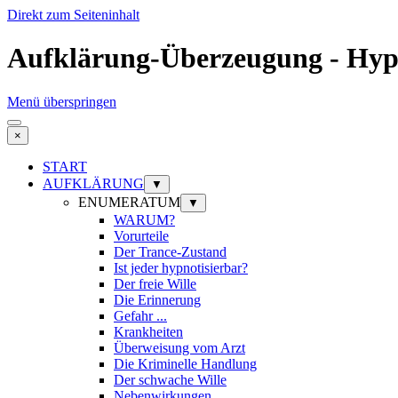
Direkt zum Seiteninhalt
Aufklärung-Überzeugung - H
Menü überspringen
×
START
AUFKLÄRUNG
▼
ENUMERATUM
▼
WARUM?
Vorurteile
Der Trance-Zustand
Ist jeder hypnotisierbar?
Der freie Wille
Die Erinnerung
Gefahr ...
Krankheiten
Überweisung vom Arzt
Die Kriminelle Handlung
Der schwache Wille
Nebenwirkungen