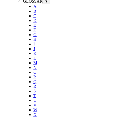
GLOSSAR
▼
A
B
C
D
E
F
G
H
I
J
K
L
M
N
O
P
Q
R
S
T
U
V
W
X