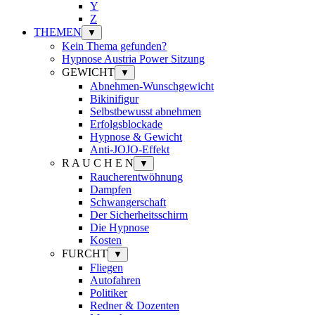
Y
Z
THEMEN
▼
Kein Thema gefunden?
Hypnose Austria Power Sitzung
GEWICHT
▼
Abnehmen-Wunschgewicht
Bikinifigur
Selbstbewusst abnehmen
Erfolgsblockade
Hypnose & Gewicht
Anti-JOJO-Effekt
R A U C H E N
▼
Raucherentwöhnung
Dampfen
Schwangerschaft
Der Sicherheitsschirm
Die Hypnose
Kosten
FURCHT
▼
Fliegen
Autofahren
Politiker
Redner & Dozenten