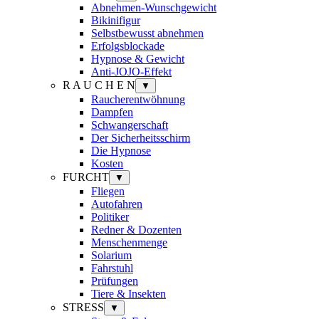
Abnehmen-Wunschgewicht
Bikinifigur
Selbstbewusst abnehmen
Erfolgsblockade
Hypnose & Gewicht
Anti-JOJO-Effekt
R A U C H E N
▼
Raucherentwöhnung
Dampfen
Schwangerschaft
Der Sicherheitsschirm
Die Hypnose
Kosten
FURCHT
▼
Fliegen
Autofahren
Politiker
Redner & Dozenten
Menschenmenge
Solarium
Fahrstuhl
Prüfungen
Tiere & Insekten
STRESS
▼