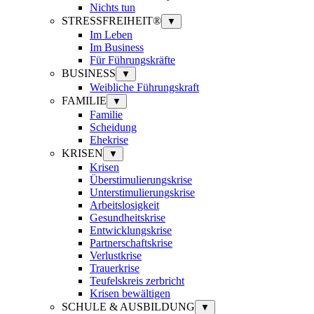
Nichts tun
STRESSFREIHEIT®
▼
Im Leben
Im Business
Für Führungskräfte
BUSINESS
▼
Weibliche Führungskraft
FAMILIE
▼
Familie
Scheidung
Ehekrise
KRISEN
▼
Krisen
Überstimulierungskrise
Unterstimulierungskrise
Arbeitslosigkeit
Gesundheitskrise
Entwicklungskrise
Partnerschaftskrise
Verlustkrise
Trauerkrise
Teufelskreis zerbricht
Krisen bewältigen
SCHULE & AUSBILDUNG
▼