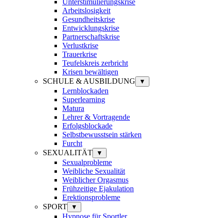
Unterstimulierungskrise
Arbeitslosigkeit
Gesundheitskrise
Entwicklungskrise
Partnerschaftskrise
Verlustkrise
Trauerkrise
Teufelskreis zerbricht
Krisen bewältigen
SCHULE & AUSBILDUNG
▼
Lernblockaden
Superlearning
Matura
Lehrer & Vortragende
Erfolgsblockade
Selbstbewusstsein stärken
Furcht
SEXUALITÄT
▼
Sexualprobleme
Weibliche Sexualität
Weiblicher Orgasmus
Frühzeitige Ejakulation
Erektionsprobleme
SPORT
▼
Hypnose für Sportler