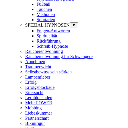
Fußball
Tauchen
Methoden
Sportarten
SPEZIAL HYPNOSEN
▼
Fragen-Antworten
Spiritualität
Rückführung
Schreib-Hypnose
Raucherentwöhnung
Raucherentwöhnung für Schwangere
Abnehmen
Traumgewicht
Selbstbewusstsein stärken
Lampenfieber
Erfolg
Erfolgsblockade
Eifersucht
Lernblockaden
Mehr POWER
Mobbing
Liebeskummer
Partnerschaft
Bikinifigur