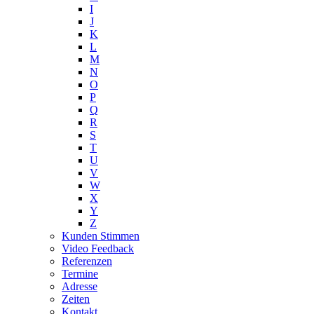
I
J
K
L
M
N
O
P
Q
R
S
T
U
V
W
X
Y
Z
Kunden Stimmen
Video Feedback
Referenzen
Termine
Adresse
Zeiten
Kontakt