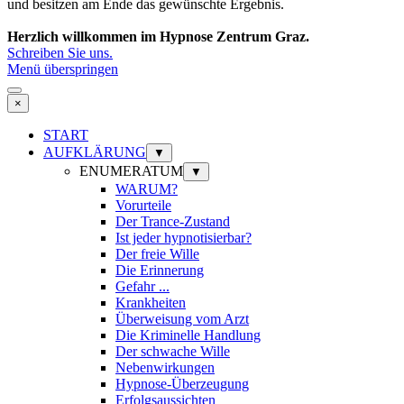
und besitzen am Ende das gewünschte Ergebnis.
Herzlich willkommen im Hypnose Zentrum Graz.
Schreiben Sie uns.
Menü überspringen
×
START
AUFKLÄRUNG
▼
ENUMERATUM
▼
WARUM?
Vorurteile
Der Trance-Zustand
Ist jeder hypnotisierbar?
Der freie Wille
Die Erinnerung
Gefahr ...
Krankheiten
Überweisung vom Arzt
Die Kriminelle Handlung
Der schwache Wille
Nebenwirkungen
Hypnose-Überzeugung
Erfolgsaussichten