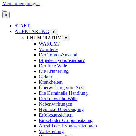
Menü überspringen
×
START
AUFKLÄRUNG
▼
ENUMERATUM
▼
WARUM?
Vorurteile
Der Trance-Zustand
Ist jeder hypnotisierbar?
Der freie Wille
Die Erinnerung
Gefahr ...
Krankheiten
Überweisung vom Arzt
Die Kriminelle Handlung
Der schwache Wille
Nebenwirkungen
Hypnose-Überzeugung
Erfolgsaussichten
Einzel oder Gruppensitzung
Anzahl der Hypnosesitzungen
Vorbereitung