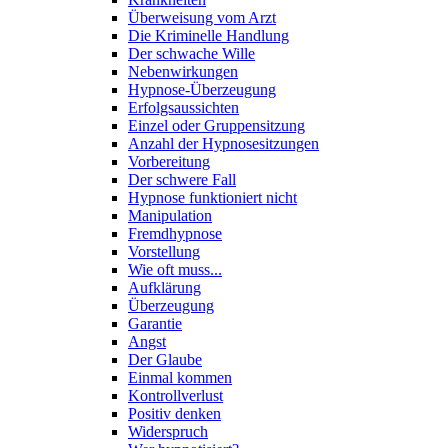
Überweisung vom Arzt
Die Kriminelle Handlung
Der schwache Wille
Nebenwirkungen
Hypnose-Überzeugung
Erfolgsaussichten
Einzel oder Gruppensitzung
Anzahl der Hypnosesitzungen
Vorbereitung
Der schwere Fall
Hypnose funktioniert nicht
Manipulation
Fremdhypnose
Vorstellung
Wie oft muss...
Aufklärung
Überzeugung
Garantie
Angst
Der Glaube
Einmal kommen
Kontrollverlust
Positiv denken
Widerspruch