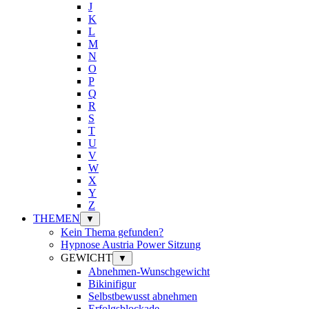
J
K
L
M
N
O
P
Q
R
S
T
U
V
W
X
Y
Z
THEMEN
▼
Kein Thema gefunden?
Hypnose Austria Power Sitzung
GEWICHT
▼
Abnehmen-Wunschgewicht
Bikinifigur
Selbstbewusst abnehmen
Erfolgsblockade