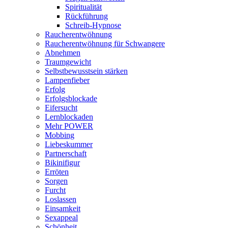
Spiritualität
Rückführung
Schreib-Hypnose
Raucherentwöhnung
Raucherentwöhnung für Schwangere
Abnehmen
Traumgewicht
Selbstbewusstsein stärken
Lampenfieber
Erfolg
Erfolgsblockade
Eifersucht
Lernblockaden
Mehr POWER
Mobbing
Liebeskummer
Partnerschaft
Bikinifigur
Erröten
Sorgen
Furcht
Loslassen
Einsamkeit
Sexappeal
Schönheit