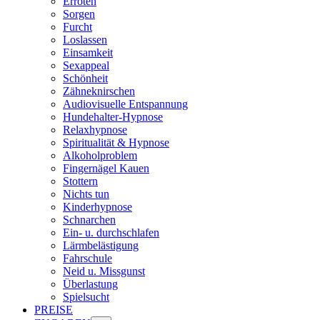
Erröten
Sorgen
Furcht
Loslassen
Einsamkeit
Sexappeal
Schönheit
Zähneknirschen
Audiovisuelle Entspannung
Hundehalter-Hypnose
Relaxhypnose
Spiritualität & Hypnose
Alkoholproblem
Fingernägel Kauen
Stottern
Nichts tun
Kinderhypnose
Schnarchen
Ein- u. durchschlafen
Lärmbelästigung
Fahrschule
Neid u. Missgunst
Überlastung
Spielsucht
PREISE