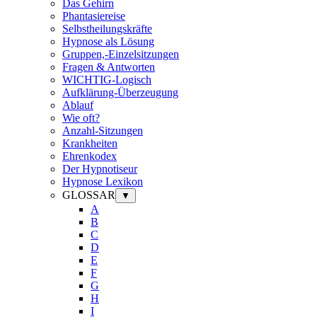
Das Gehirn
Phantasiereise
Selbstheilungskräfte
Hypnose als Lösung
Gruppen,-Einzelsitzungen
Fragen & Antworten
WICHTIG-Logisch
Aufklärung-Überzeugung
Ablauf
Wie oft?
Anzahl-Sitzungen
Krankheiten
Ehrenkodex
Der Hypnotiseur
Hypnose Lexikon
GLOSSAR
▼
A
B
C
D
E
F
G
H
I