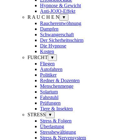
Hypnose & Gewicht
Anti-JOJO-Effekt
R A U C H E N
▼
Raucherentwöhnung
Dampfen
Schwangerschaft
Der Sicherheitsschirm
Die Hypnose
Kosten
FURCHT
▼
Fliegen
Autofahren
Politiker
Redner & Dozenten
Menschenmenge
Solarium
Fahrstuhl
Prüfungen
Tiere & Insekten
STRESS
▼
Stress & Folgen
Überlastung
Stressbewältigung
Stress & Nervensystem