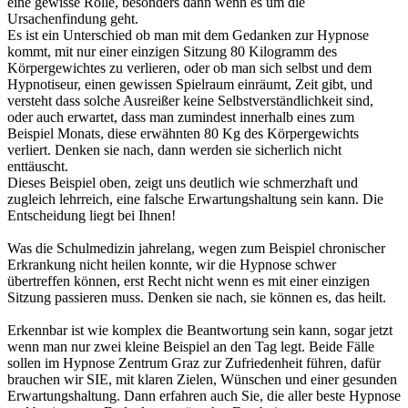
eine gewisse Rolle, besonders dann wenn es um die
Ursachenfindung geht.
Es ist ein Unterschied ob man mit dem Gedanken zur Hypnose
kommt, mit nur einer einzigen Sitzung 80 Kilogramm des
Körpergewichtes zu verlieren, oder ob man sich selbst und dem
Hypnotiseur, einen gewissen Spielraum einräumt, Zeit gibt, und
versteht dass solche Ausreißer keine Selbstverständlichkeit sind,
oder auch erwartet, dass man zumindest innerhalb eines zum
Beispiel Monats, diese erwähnten 80 Kg des Körpergewichts
verliert. Denken sie nach, dann werden sie sicherlich nicht
enttäuscht.
Dieses Beispiel oben, zeigt uns deutlich wie schmerzhaft und
zugleich lehrreich, eine falsche Erwartungshaltung sein kann. Die
Entscheidung liegt bei Ihnen!
Was die Schulmedizin jahrelang, wegen zum Beispiel chronischer
Erkrankung nicht heilen konnte, wir die Hypnose schwer
übertreffen können, erst Recht nicht wenn es mit einer einzigen
Sitzung passieren muss. Denken sie nach, sie können es, das heilt.
Erkennbar ist wie komplex die Beantwortung sein kann, sogar jetzt
wenn man nur zwei kleine Beispiel an den Tag legt. Beide Fälle
sollen im Hypnose Zentrum Graz zur Zufriedenheit führen, dafür
brauchen wir SIE, mit klaren Zielen, Wünschen und einer gesunden
Erwartungshaltung. Dann erfahren auch Sie, die aller beste Hypnose