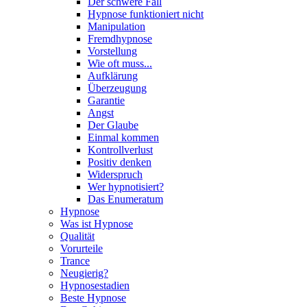
Der schwere Fall
Hypnose funktioniert nicht
Manipulation
Fremdhypnose
Vorstellung
Wie oft muss...
Aufklärung
Überzeugung
Garantie
Angst
Der Glaube
Einmal kommen
Kontrollverlust
Positiv denken
Widerspruch
Wer hypnotisiert?
Das Enumeratum
Hypnose
Was ist Hypnose
Qualität
Vorurteile
Trance
Neugierig?
Hypnosestadien
Beste Hypnose