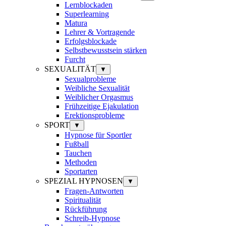
Lernblockaden
Superlearning
Matura
Lehrer & Vortragende
Erfolgsblockade
Selbstbewusstsein stärken
Furcht
SEXUALITÄT
▼
Sexualprobleme
Weibliche Sexualität
Weiblicher Orgasmus
Frühzeitige Ejakulation
Erektionsprobleme
SPORT
▼
Hypnose für Sportler
Fußball
Tauchen
Methoden
Sportarten
SPEZIAL HYPNOSEN
▼
Fragen-Antworten
Spiritualität
Rückführung
Schreib-Hypnose