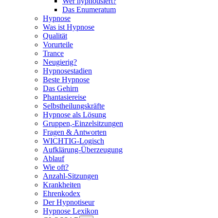
Wer hypnotisiert?
Das Enumeratum
Hypnose
Was ist Hypnose
Qualität
Vorurteile
Trance
Neugierig?
Hypnosestadien
Beste Hypnose
Das Gehirn
Phantasiereise
Selbstheilungskräfte
Hypnose als Lösung
Gruppen,-Einzelsitzungen
Fragen & Antworten
WICHTIG-Logisch
Aufklärung-Überzeugung
Ablauf
Wie oft?
Anzahl-Sitzungen
Krankheiten
Ehrenkodex
Der Hypnotiseur
Hypnose Lexikon