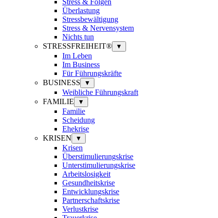
Stress & Folgen
Überlastung
Stressbewältigung
Stress & Nervensystem
Nichts tun
STRESSFREIHEIT®
▼
Im Leben
Im Business
Für Führungskräfte
BUSINESS
▼
Weibliche Führungskraft
FAMILIE
▼
Familie
Scheidung
Ehekrise
KRISEN
▼
Krisen
Überstimulierungskrise
Unterstimulierungskrise
Arbeitslosigkeit
Gesundheitskrise
Entwicklungskrise
Partnerschaftskrise
Verlustkrise
Trauerkrise