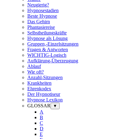
Neugierig?
Hypnosestadien
Beste Hypnose
Das Gehirn
Phantasiereise
Selbstheilungskräfte
Hypnose als Lösung
Gruppen,-Einzelsitzungen
Fragen & Antworten
WICHTIG-Logisch
Aufklärung-Überzeugung
Ablauf
Wie oft?
Anzahl-Sitzungen
Krankheiten
Ehrenkodex
Der Hypnotiseur
Hypnose Lexikon
GLOSSAR
▼
A
B
C
D
E