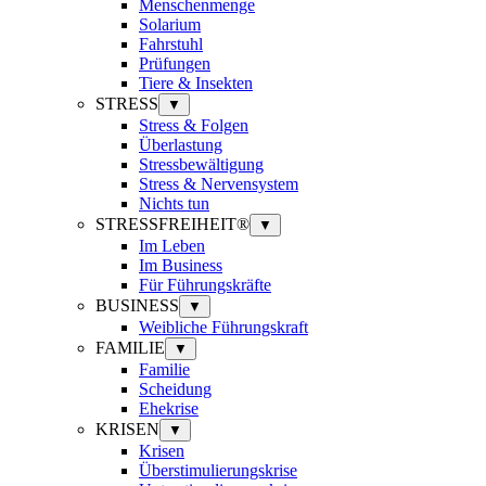
Menschenmenge
Solarium
Fahrstuhl
Prüfungen
Tiere & Insekten
STRESS
▼
Stress & Folgen
Überlastung
Stressbewältigung
Stress & Nervensystem
Nichts tun
STRESSFREIHEIT®
▼
Im Leben
Im Business
Für Führungskräfte
BUSINESS
▼
Weibliche Führungskraft
FAMILIE
▼
Familie
Scheidung
Ehekrise
KRISEN
▼
Krisen
Überstimulierungskrise