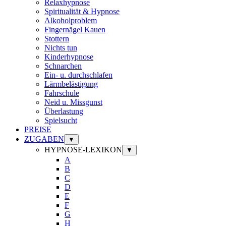
Relaxhypnose
Spiritualität & Hypnose
Alkoholproblem
Fingernägel Kauen
Stottern
Nichts tun
Kinderhypnose
Schnarchen
Ein- u. durchschlafen
Lärmbelästigung
Fahrschule
Neid u. Missgunst
Überlastung
Spielsucht
PREISE
ZUGABEN
▼
HYPNOSE-LEXIKON
▼
A
B
C
D
E
F
G
H