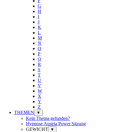
F
G
H
I
J
K
L
M
N
O
P
Q
R
S
T
U
V
W
X
Y
Z
THEMEN
▼
Kein Thema gefunden?
Hypnose Austria Power Sitzung
GEWICHT
▼