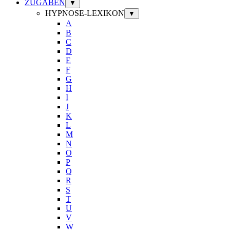
ZUGABEN
▼
HYPNOSE-LEXIKON
▼
A
B
C
D
E
F
G
H
I
J
K
L
M
N
O
P
Q
R
S
T
U
V
W