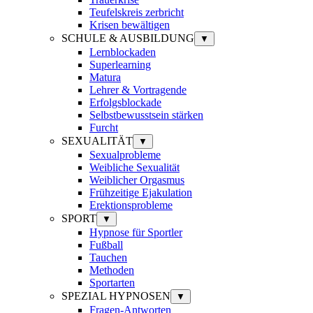
Teufelskreis zerbricht
Krisen bewältigen
SCHULE & AUSBILDUNG
▼
Lernblockaden
Superlearning
Matura
Lehrer & Vortragende
Erfolgsblockade
Selbstbewusstsein stärken
Furcht
SEXUALITÄT
▼
Sexualprobleme
Weibliche Sexualität
Weiblicher Orgasmus
Frühzeitige Ejakulation
Erektionsprobleme
SPORT
▼
Hypnose für Sportler
Fußball
Tauchen
Methoden
Sportarten
SPEZIAL HYPNOSEN
▼
Fragen-Antworten