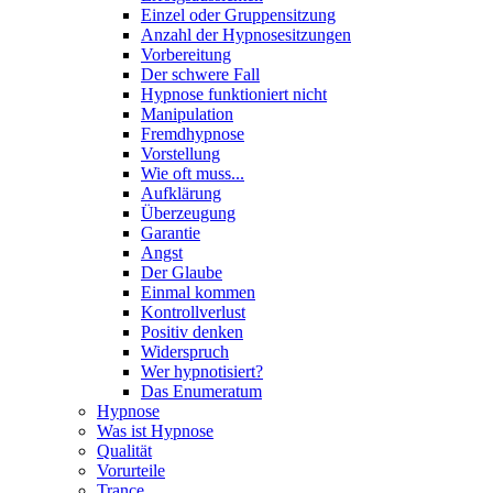
Einzel oder Gruppensitzung
Anzahl der Hypnosesitzungen
Vorbereitung
Der schwere Fall
Hypnose funktioniert nicht
Manipulation
Fremdhypnose
Vorstellung
Wie oft muss...
Aufklärung
Überzeugung
Garantie
Angst
Der Glaube
Einmal kommen
Kontrollverlust
Positiv denken
Widerspruch
Wer hypnotisiert?
Das Enumeratum
Hypnose
Was ist Hypnose
Qualität
Vorurteile
Trance