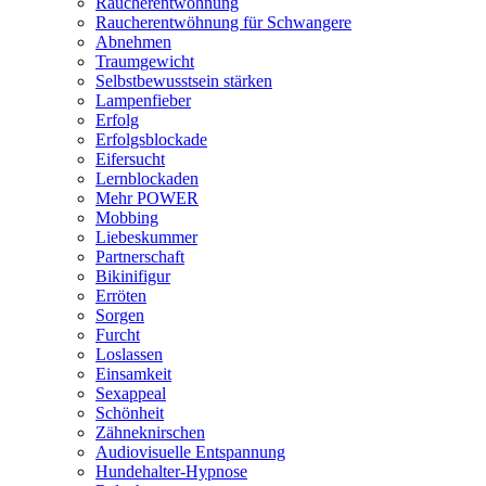
Raucherentwöhnung
Raucherentwöhnung für Schwangere
Abnehmen
Traumgewicht
Selbstbewusstsein stärken
Lampenfieber
Erfolg
Erfolgsblockade
Eifersucht
Lernblockaden
Mehr POWER
Mobbing
Liebeskummer
Partnerschaft
Bikinifigur
Erröten
Sorgen
Furcht
Loslassen
Einsamkeit
Sexappeal
Schönheit
Zähneknirschen
Audiovisuelle Entspannung
Hundehalter-Hypnose