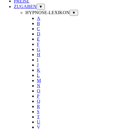
PREISE
ZUGABEN
▼
HYPNOSE-LEXIKON
▼
A
B
C
D
E
F
G
H
I
J
K
L
M
N
O
P
Q
R
S
T
U
V