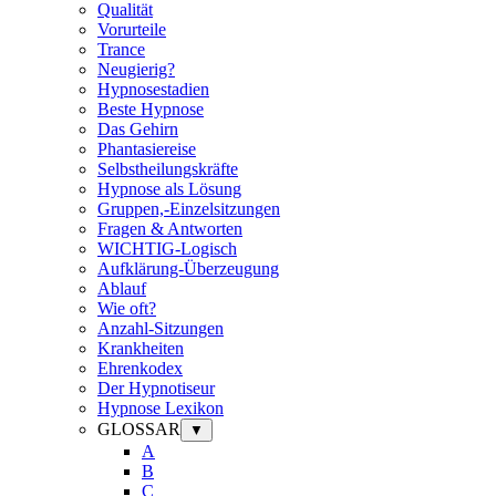
Qualität
Vorurteile
Trance
Neugierig?
Hypnosestadien
Beste Hypnose
Das Gehirn
Phantasiereise
Selbstheilungskräfte
Hypnose als Lösung
Gruppen,-Einzelsitzungen
Fragen & Antworten
WICHTIG-Logisch
Aufklärung-Überzeugung
Ablauf
Wie oft?
Anzahl-Sitzungen
Krankheiten
Ehrenkodex
Der Hypnotiseur
Hypnose Lexikon
GLOSSAR
▼
A
B
C