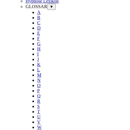
Hypnose Lexikon
GLOSSAR
▼
A
B
C
D
E
F
G
H
I
J
K
L
M
N
O
P
Q
R
S
T
U
V
W