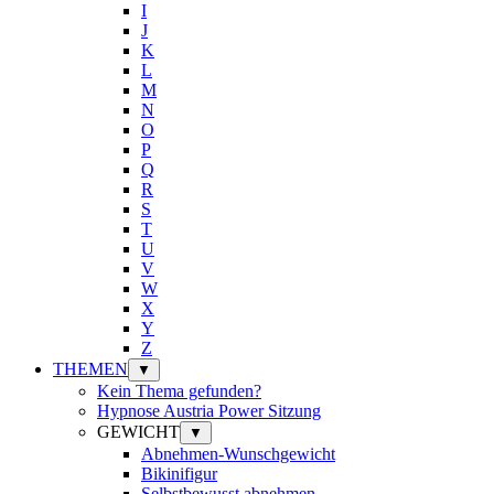
I
J
K
L
M
N
O
P
Q
R
S
T
U
V
W
X
Y
Z
THEMEN
▼
Kein Thema gefunden?
Hypnose Austria Power Sitzung
GEWICHT
▼
Abnehmen-Wunschgewicht
Bikinifigur
Selbstbewusst abnehmen