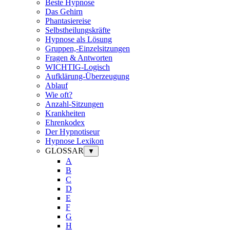
Beste Hypnose
Das Gehirn
Phantasiereise
Selbstheilungskräfte
Hypnose als Lösung
Gruppen,-Einzelsitzungen
Fragen & Antworten
WICHTIG-Logisch
Aufklärung-Überzeugung
Ablauf
Wie oft?
Anzahl-Sitzungen
Krankheiten
Ehrenkodex
Der Hypnotiseur
Hypnose Lexikon
GLOSSAR
▼
A
B
C
D
E
F
G
H