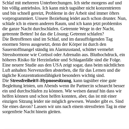
Schlaf mit mehreren Unterbrechungen. Ich stehe morgens auf und
bin völlig antriebslos. Ich kann mich tagsüber nicht konzentrieren
und bin schnell gereizt, Probleme in der Arbeit sind immer öfters
vorprogrammiert. Unsere Beziehung leidet auch schon drunter. Nun,
schlafe ich in einem anderen Raum, und ich kann jetzt problemlos
die ganze Nacht durchschlafen. Getrennte Wege in der Nacht,
getrennte Betten! Ist das die Lösung; Getrennt schlafen?
Die Betroffenen sind im Schlaf, und im darauffolgenden Tag
enormen Stress ausgesetzt, denn der Körper ist durch den
Sauerstoffmangel ständig im Alarmzustand, schüttet vermehrt
Stresshormone wie Cortisol oder Adrenalin aus. Bluthochdruck, ein
höheres Risiko für Herzinfarkte und Schlaganfälle sind die Folge.
Eine neuere Studie aus den USA zeigt sogar, dass beim nächtlichen
Luft anhalten Nervenzellen absterben, die für das Lernen und die
tägliche Konzentrationsfähigkeit besonders wichtig sind.
Die
Stressfreiheit
®-Hypnosesitzung
,
kann tagsüber eine gute
Begleitung leisten, um Abends wenn ihr Partner:in schnarcht besser
ein und durchschlafen zu können. Wie weisen darauf hin dass wir
helfen können und schon helfen konnten, aber, das ist mit einer
einzigen Sitzung leider nie möglich gewesen. Wunder gibt es. Sind
Sie eines davon? Lassen wir uns nach einem stressfreien Tag in eine
sorgenfreie Nacht hinein gleiten.