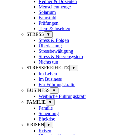
Redner & Dozenten
Menschenmenge
Solarium
Fahrstuhl
Prüfungen
Tiere & Insekten
STRESS
▼
Stress & Folgen
Überlastung
Stressbewältigung
Stress & Nervensystem
Nichts tun
STRESSFREIHEIT®
▼
Im Leben
Im Business
Für Führungskräfte
BUSINESS
▼
Weibliche Führungskraft
FAMILIE
▼
Familie
Scheidung
Ehekrise
KRISEN
▼
Krisen