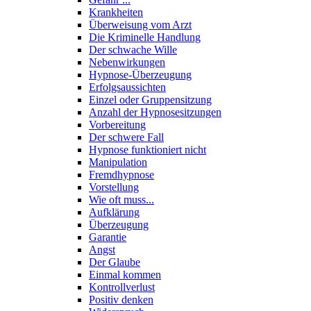
Krankheiten
Überweisung vom Arzt
Die Kriminelle Handlung
Der schwache Wille
Nebenwirkungen
Hypnose-Überzeugung
Erfolgsaussichten
Einzel oder Gruppensitzung
Anzahl der Hypnosesitzungen
Vorbereitung
Der schwere Fall
Hypnose funktioniert nicht
Manipulation
Fremdhypnose
Vorstellung
Wie oft muss...
Aufklärung
Überzeugung
Garantie
Angst
Der Glaube
Einmal kommen
Kontrollverlust
Positiv denken