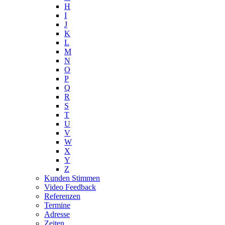
H
I
J
K
L
M
N
O
P
Q
R
S
T
U
V
W
X
Y
Z
Kunden Stimmen
Video Feedback
Referenzen
Termine
Adresse
Zeiten