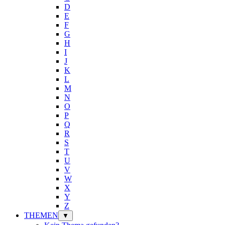
D
E
F
G
H
I
J
K
L
M
N
O
P
Q
R
S
T
U
V
W
X
Y
Z
THEMEN
▼