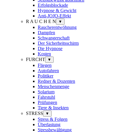
Erfolgsblockade
Hypnose & Gewicht
Anti-JOJO-Effekt
R A U C H E N
▼
Raucherentwöhnung
Dampfen
Schwangerschaft
Der Sicherheitsschirm
Die Hypnose
Kosten
FURCHT
▼
Fliegen
Autofahren
Politiker
Redner & Dozenten
Menschenmenge
Solarium
Fahrstuhl
Prüfungen
Tiere & Insekten
STRESS
▼
Stress & Folgen
Überlastung
Stressbewältigung