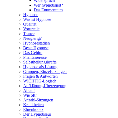
Widerspruch
Wer hypnotisiert?
Das Enumeratum
Hypnose
Was ist Hypnose
Qualität
Vorurteile
Trance
Neugierig?
Hypnosestadien
Beste Hypnose
Das Gehirn
Phantasiereise
Selbstheilungskräfte
Hypnose als Lösung
Gruppen,-Einzelsitzungen
Fragen & Antworten
WICHTIG-Logisch
Aufklärung-Überzeugung
Ablauf
Wie oft?
Anzahl-Sitzungen
Krankheiten
Ehrenkodex
Der Hypnotiseur