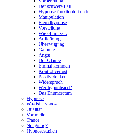
Vorbereitung
Der schwere Fall
Hypnose funktioniert nicht
Manipulation
Fremdhypnose
Vorstellung
Wie oft muss...
Aufklärung
Überzeugung
Garantie
Angst
Der Glaube
Einmal kommen
Kontrollverlust
Positiv denken
Widerspruch
Wer hypnotisiert?
Das Enumeratum
Hypnose
Was ist Hypnose
Qualität
Vorurteile
Trance
Neugierig?
Hypnosestadien