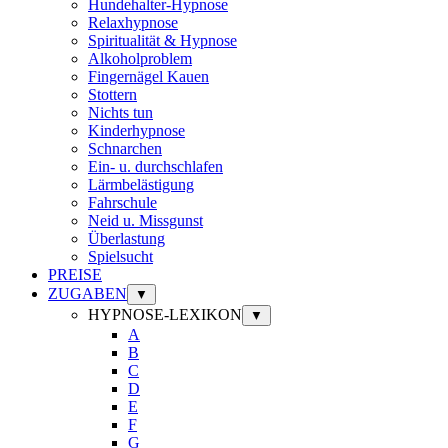
Hundehalter-Hypnose
Relaxhypnose
Spiritualität & Hypnose
Alkoholproblem
Fingernägel Kauen
Stottern
Nichts tun
Kinderhypnose
Schnarchen
Ein- u. durchschlafen
Lärmbelästigung
Fahrschule
Neid u. Missgunst
Überlastung
Spielsucht
PREISE
ZUGABEN
▼
HYPNOSE-LEXIKON
▼
A
B
C
D
E
F
G