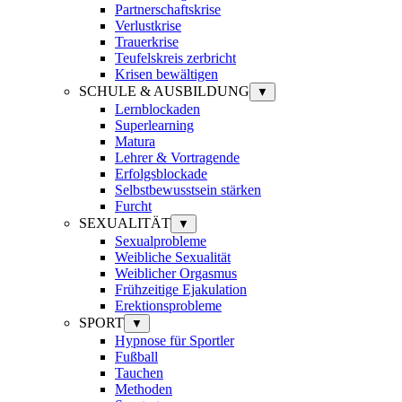
Partnerschaftskrise
Verlustkrise
Trauerkrise
Teufelskreis zerbricht
Krisen bewältigen
SCHULE & AUSBILDUNG
▼
Lernblockaden
Superlearning
Matura
Lehrer & Vortragende
Erfolgsblockade
Selbstbewusstsein stärken
Furcht
SEXUALITÄT
▼
Sexualprobleme
Weibliche Sexualität
Weiblicher Orgasmus
Frühzeitige Ejakulation
Erektionsprobleme
SPORT
▼
Hypnose für Sportler
Fußball
Tauchen
Methoden