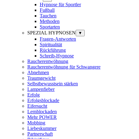
Hypnose für Sportler
Fußball
Tauchen
Methoden
Sportarten
SPEZIAL HYPNOSEN
▼
Fragen-Antworten
Spiritualität
Rückführung
Schreib-Hypnose
Raucherentwöhnung
Raucherentwöhnung für Schwangere
Abnehmen
Traumgewicht
Selbstbewusstsein stärken
Lampenfieber
Erfolg
Erfolgsblockade
Eifersucht
Lernblockaden
Mehr POWER
Mobbing
Liebeskummer
Partnerschaft