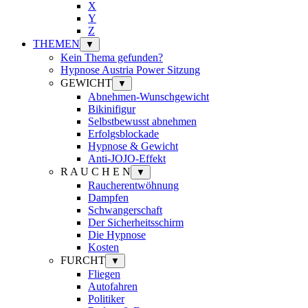
X
Y
Z
THEMEN
▼
Kein Thema gefunden?
Hypnose Austria Power Sitzung
GEWICHT
▼
Abnehmen-Wunschgewicht
Bikinifigur
Selbstbewusst abnehmen
Erfolgsblockade
Hypnose & Gewicht
Anti-JOJO-Effekt
R A U C H E N
▼
Raucherentwöhnung
Dampfen
Schwangerschaft
Der Sicherheitsschirm
Die Hypnose
Kosten
FURCHT
▼
Fliegen
Autofahren
Politiker