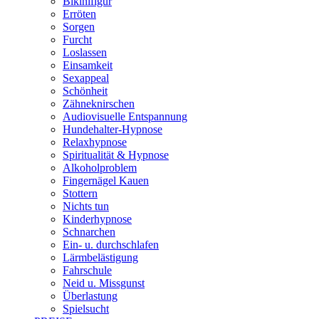
Bikinifigur
Erröten
Sorgen
Furcht
Loslassen
Einsamkeit
Sexappeal
Schönheit
Zähneknirschen
Audiovisuelle Entspannung
Hundehalter-Hypnose
Relaxhypnose
Spiritualität & Hypnose
Alkoholproblem
Fingernägel Kauen
Stottern
Nichts tun
Kinderhypnose
Schnarchen
Ein- u. durchschlafen
Lärmbelästigung
Fahrschule
Neid u. Missgunst
Überlastung
Spielsucht