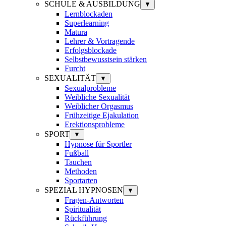
SCHULE & AUSBILDUNG
▼
Lernblockaden
Superlearning
Matura
Lehrer & Vortragende
Erfolgsblockade
Selbstbewusstsein stärken
Furcht
SEXUALITÄT
▼
Sexualprobleme
Weibliche Sexualität
Weiblicher Orgasmus
Frühzeitige Ejakulation
Erektionsprobleme
SPORT
▼
Hypnose für Sportler
Fußball
Tauchen
Methoden
Sportarten
SPEZIAL HYPNOSEN
▼
Fragen-Antworten
Spiritualität
Rückführung