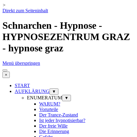
>
Direkt zum Seiteninhalt
Schnarchen - Hypnose -
HYPNOSEZENTRUM GRAZ
- hypnose graz
Menü überspringen
×
START
AUFKLÄRUNG
▼
ENUMERATUM
▼
WARUM?
Vorurteile
Der Trance-Zustand
Ist jeder hypnotisierbar?
Der freie Wille
Die Erinnerung
Gefahr ...