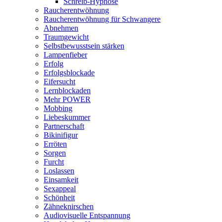
Schreib-Hypnose
Raucherentwöhnung
Raucherentwöhnung für Schwangere
Abnehmen
Traumgewicht
Selbstbewusstsein stärken
Lampenfieber
Erfolg
Erfolgsblockade
Eifersucht
Lernblockaden
Mehr POWER
Mobbing
Liebeskummer
Partnerschaft
Bikinifigur
Erröten
Sorgen
Furcht
Loslassen
Einsamkeit
Sexappeal
Schönheit
Zähneknirschen
Audiovisuelle Entspannung