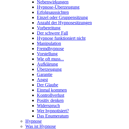
Nebenwirkungen
Hypnose-Überzeugung
Erfolgsaussichten
Einzel oder Gruppensitzung
Anzahl der Hypnosesitzungen
Vorbereitung
Der schwere Fall
Hypnose funktioniert nicht
Manipulation
Fremdhypnose
Vorstellung
Wie oft muss...
Aufklärung
Überzeugung
Garantie
Angst
Der Glaube
Einmal kommen
Kontrollverlust
Positiv denken
Widerspruch
Wer hypnotisiert?
Das Enumeratum
Hypnose
Was ist Hypnose