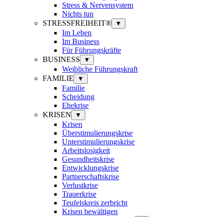
Stress & Nervensystem
Nichts tun
STRESSFREIHEIT®
▼
Im Leben
Im Business
Für Führungskräfte
BUSINESS
▼
Weibliche Führungskraft
FAMILIE
▼
Familie
Scheidung
Ehekrise
KRISEN
▼
Krisen
Überstimulierungskrise
Unterstimulierungskrise
Arbeitslosigkeit
Gesundheitskrise
Entwicklungskrise
Partnerschaftskrise
Verlustkrise
Trauerkrise
Teufelskreis zerbricht
Krisen bewältigen