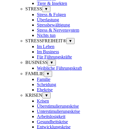
Tiere & Insekten
STRESS
▼
Stress & Folgen
Überlastung
Stressbewältigung
Stress & Nervensystem
Nichts tun
STRESSFREIHEIT®
▼
Im Leben
Im Business
Für Führungskräfte
BUSINESS
▼
Weibliche Führungskraft
FAMILIE
▼
Familie
Scheidung
Ehekrise
KRISEN
▼
Krisen
Überstimulierungskrise
Unterstimulierungskrise
Arbeitslosigkeit
Gesundheitskrise
Entwicklungskrise