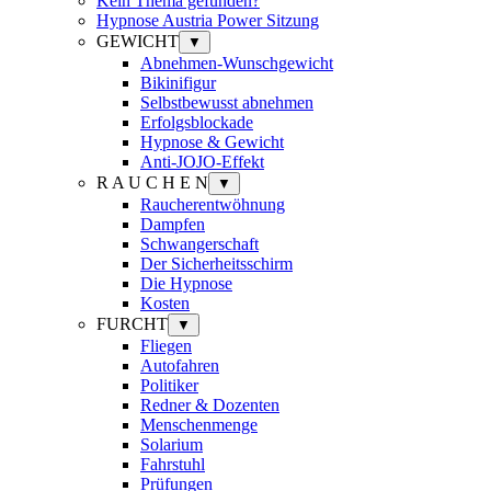
Kein Thema gefunden?
Hypnose Austria Power Sitzung
GEWICHT
▼
Abnehmen-Wunschgewicht
Bikinifigur
Selbstbewusst abnehmen
Erfolgsblockade
Hypnose & Gewicht
Anti-JOJO-Effekt
R A U C H E N
▼
Raucherentwöhnung
Dampfen
Schwangerschaft
Der Sicherheitsschirm
Die Hypnose
Kosten
FURCHT
▼
Fliegen
Autofahren
Politiker
Redner & Dozenten
Menschenmenge
Solarium
Fahrstuhl
Prüfungen