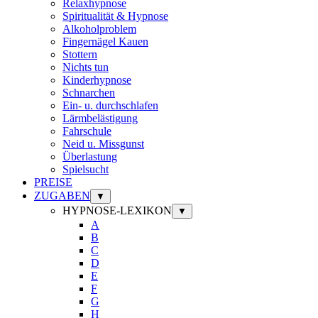
Relaxhypnose
Spiritualität & Hypnose
Alkoholproblem
Fingernägel Kauen
Stottern
Nichts tun
Kinderhypnose
Schnarchen
Ein- u. durchschlafen
Lärmbelästigung
Fahrschule
Neid u. Missgunst
Überlastung
Spielsucht
PREISE
ZUGABEN
▼
HYPNOSE-LEXIKON
▼
A
B
C
D
E
F
G
H