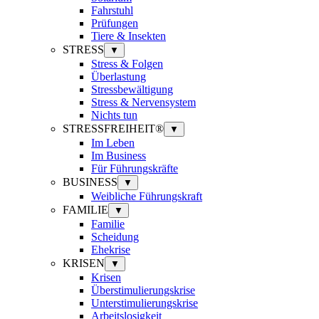
Fahrstuhl
Prüfungen
Tiere & Insekten
STRESS
▼
Stress & Folgen
Überlastung
Stressbewältigung
Stress & Nervensystem
Nichts tun
STRESSFREIHEIT®
▼
Im Leben
Im Business
Für Führungskräfte
BUSINESS
▼
Weibliche Führungskraft
FAMILIE
▼
Familie
Scheidung
Ehekrise
KRISEN
▼
Krisen
Überstimulierungskrise
Unterstimulierungskrise
Arbeitslosigkeit