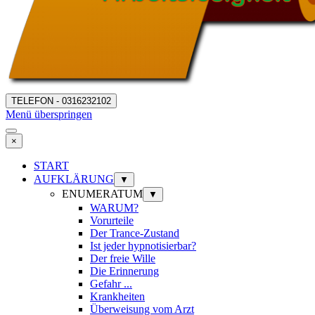
TELEFON - 0316232102
Menü überspringen
×
START
AUFKLÄRUNG
▼
ENUMERATUM
▼
WARUM?
Vorurteile
Der Trance-Zustand
Ist jeder hypnotisierbar?
Der freie Wille
Die Erinnerung
Gefahr ...
Krankheiten
Überweisung vom Arzt