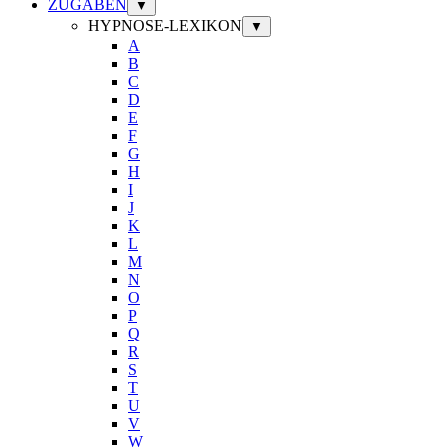
ZUGABEN
▼
HYPNOSE-LEXIKON
▼
A
B
C
D
E
F
G
H
I
J
K
L
M
N
O
P
Q
R
S
T
U
V
W