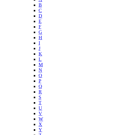
B
C
D
E
F
G
H
I
J
K
L
M
N
O
P
Q
R
S
T
U
V
W
X
Y