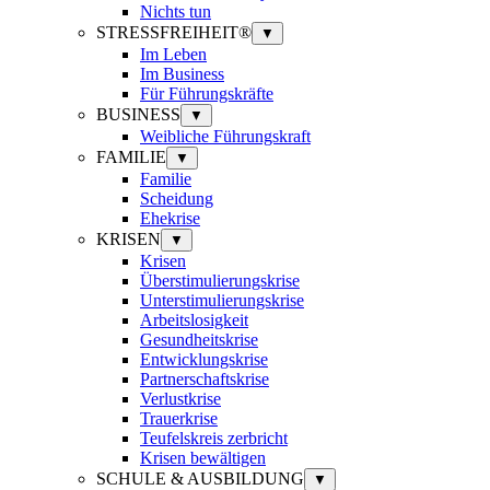
Nichts tun
STRESSFREIHEIT®
▼
Im Leben
Im Business
Für Führungskräfte
BUSINESS
▼
Weibliche Führungskraft
FAMILIE
▼
Familie
Scheidung
Ehekrise
KRISEN
▼
Krisen
Überstimulierungskrise
Unterstimulierungskrise
Arbeitslosigkeit
Gesundheitskrise
Entwicklungskrise
Partnerschaftskrise
Verlustkrise
Trauerkrise
Teufelskreis zerbricht
Krisen bewältigen
SCHULE & AUSBILDUNG
▼