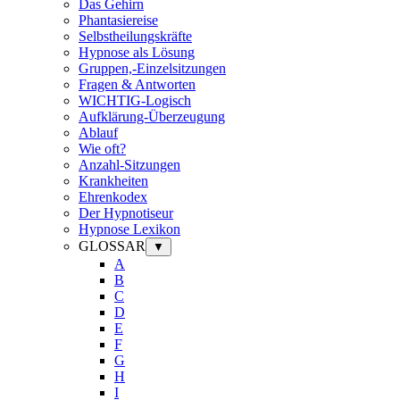
Das Gehirn
Phantasiereise
Selbstheilungskräfte
Hypnose als Lösung
Gruppen,-Einzelsitzungen
Fragen & Antworten
WICHTIG-Logisch
Aufklärung-Überzeugung
Ablauf
Wie oft?
Anzahl-Sitzungen
Krankheiten
Ehrenkodex
Der Hypnotiseur
Hypnose Lexikon
GLOSSAR
▼
A
B
C
D
E
F
G
H
I