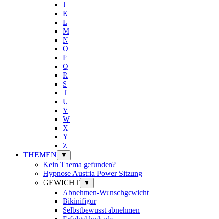
J
K
L
M
N
O
P
Q
R
S
T
U
V
W
X
Y
Z
THEMEN
▼
Kein Thema gefunden?
Hypnose Austria Power Sitzung
GEWICHT
▼
Abnehmen-Wunschgewicht
Bikinifigur
Selbstbewusst abnehmen
Erfolgsblockade