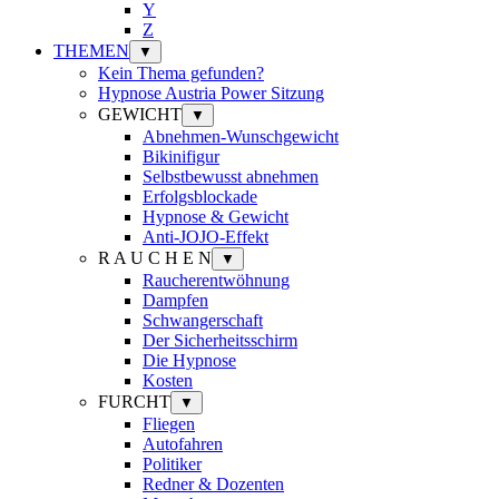
Y
Z
THEMEN
▼
Kein Thema gefunden?
Hypnose Austria Power Sitzung
GEWICHT
▼
Abnehmen-Wunschgewicht
Bikinifigur
Selbstbewusst abnehmen
Erfolgsblockade
Hypnose & Gewicht
Anti-JOJO-Effekt
R A U C H E N
▼
Raucherentwöhnung
Dampfen
Schwangerschaft
Der Sicherheitsschirm
Die Hypnose
Kosten
FURCHT
▼
Fliegen
Autofahren
Politiker
Redner & Dozenten