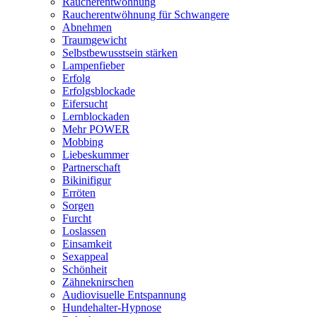
Raucherentwöhnung
Raucherentwöhnung für Schwangere
Abnehmen
Traumgewicht
Selbstbewusstsein stärken
Lampenfieber
Erfolg
Erfolgsblockade
Eifersucht
Lernblockaden
Mehr POWER
Mobbing
Liebeskummer
Partnerschaft
Bikinifigur
Erröten
Sorgen
Furcht
Loslassen
Einsamkeit
Sexappeal
Schönheit
Zähneknirschen
Audiovisuelle Entspannung
Hundehalter-Hypnose