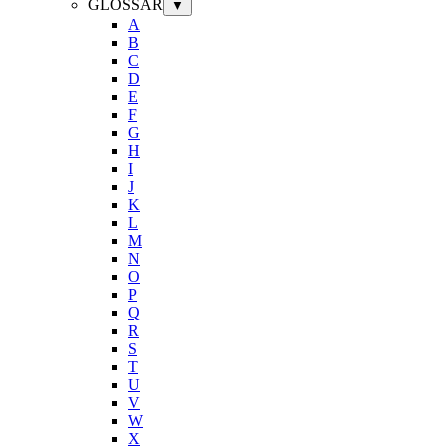
GLOSSAR
▼
A
B
C
D
E
F
G
H
I
J
K
L
M
N
O
P
Q
R
S
T
U
V
W
X