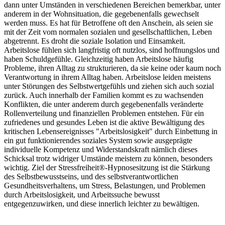
dann unter Umständen in verschiedenen Bereichen bemerkbar, unter
anderem in der Wohnsituation, die gegebenenfalls gewechselt
werden muss. Es hat für Betroffene oft den Anschein, als seien sie
mit der Zeit vom normalen sozialen und gesellschaftlichen, Leben
abgetrennt. Es droht die soziale Isolation und Einsamkeit.
Arbeitslose fühlen sich langfristig oft nutzlos, sind hoffnungslos und
haben Schuldgefühle. Gleichzeitig haben Arbeitslose häufig
Probleme, ihren Alltag zu strukturieren, da sie keine oder kaum noch
Verantwortung in ihrem Alltag haben. Arbeitslose leiden meistens
unter Störungen des Selbstwertgefühls und ziehen sich auch sozial
zurück. Auch innerhalb der Familien kommt es zu wachsenden
Konflikten, die unter anderem durch gegebenenfalls veränderte
Rollenverteilung und finanziellen Problemen entstehen. Für ein
zufriedenes und gesundes Leben ist die aktive Bewältigung des
kritischen Lebensereignisses "Arbeitslosigkeit" durch Einbettung in
ein gut funktionierendes soziales System sowie ausgeprägte
individuelle Kompetenz und Widerstandskraft nämlich dieses
Schicksal trotz widriger Umstände meistern zu können, besonders
wichtig. Ziel der
Stressfreiheit
®-Hypnosesitzung
ist die Stärkung
des Selbstbewusstseins, und des selbstverantwortlichen
Gesundheitsverhaltens, um Stress, Belastungen, und Problemen
durch Arbeitslosigkeit, und Arbeitssuche bewusst
entgegenzuwirken, und diese innerlich leichter zu bewältigen.