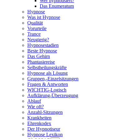
Wer hypnotisiert?
Das Enumeratum
Hypnose
Was ist Hypnose
Qualität
Vorurteile
Trance
Neugierig?
Hypnosestadien
Beste Hypnose
Das Gehirn
Phantasiereise
Selbstheilungskräfte
Hypnose als Lösung
Gruppen,-Einzelsitzungen
Fragen & Antworten
WICHTIG-Logisch
Aufklärung-Überzeugung
Ablauf
Wie oft?
Anzahl-Sitzungen
Krankheiten
Ehrenkodex
Der Hypnotiseur
Hypnose Lexikon