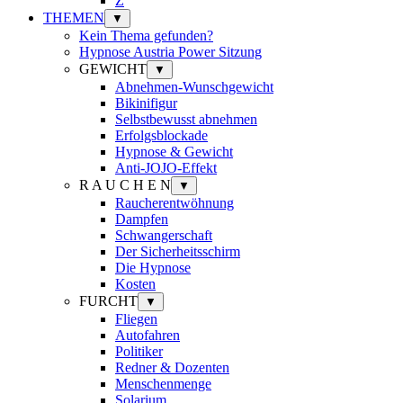
Z
THEMEN
▼
Kein Thema gefunden?
Hypnose Austria Power Sitzung
GEWICHT
▼
Abnehmen-Wunschgewicht
Bikinifigur
Selbstbewusst abnehmen
Erfolgsblockade
Hypnose & Gewicht
Anti-JOJO-Effekt
R A U C H E N
▼
Raucherentwöhnung
Dampfen
Schwangerschaft
Der Sicherheitsschirm
Die Hypnose
Kosten
FURCHT
▼
Fliegen
Autofahren
Politiker
Redner & Dozenten
Menschenmenge
Solarium