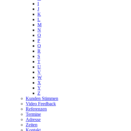
I
J
K
L
M
N
O
P
Q
R
S
T
U
V
W
X
Y
Z
Kunden Stimmen
Video Feedback
Referenzen
Termine
Adresse
Zeiten
Kontakt