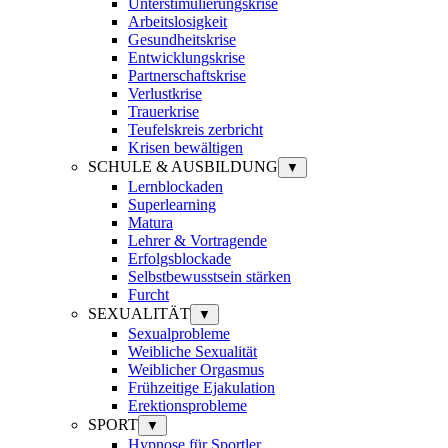
Unterstimulierungskrise
Arbeitslosigkeit
Gesundheitskrise
Entwicklungskrise
Partnerschaftskrise
Verlustkrise
Trauerkrise
Teufelskreis zerbricht
Krisen bewältigen
SCHULE & AUSBILDUNG
▼
Lernblockaden
Superlearning
Matura
Lehrer & Vortragende
Erfolgsblockade
Selbstbewusstsein stärken
Furcht
SEXUALITÄT
▼
Sexualprobleme
Weibliche Sexualität
Weiblicher Orgasmus
Frühzeitige Ejakulation
Erektionsprobleme
SPORT
▼
Hypnose für Sportler