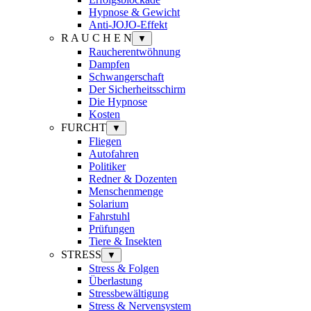
Hypnose & Gewicht
Anti-JOJO-Effekt
R A U C H E N
▼
Raucherentwöhnung
Dampfen
Schwangerschaft
Der Sicherheitsschirm
Die Hypnose
Kosten
FURCHT
▼
Fliegen
Autofahren
Politiker
Redner & Dozenten
Menschenmenge
Solarium
Fahrstuhl
Prüfungen
Tiere & Insekten
STRESS
▼
Stress & Folgen
Überlastung
Stressbewältigung
Stress & Nervensystem