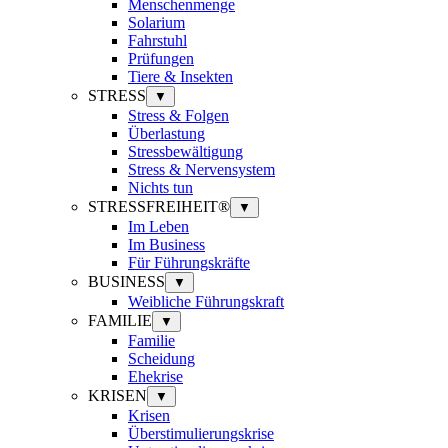
Menschenmenge
Solarium
Fahrstuhl
Prüfungen
Tiere & Insekten
STRESS
▼
Stress & Folgen
Überlastung
Stressbewältigung
Stress & Nervensystem
Nichts tun
STRESSFREIHEIT®
▼
Im Leben
Im Business
Für Führungskräfte
BUSINESS
▼
Weibliche Führungskraft
FAMILIE
▼
Familie
Scheidung
Ehekrise
KRISEN
▼
Krisen
Überstimulierungskrise