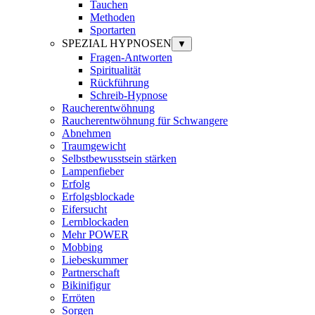
Tauchen
Methoden
Sportarten
SPEZIAL HYPNOSEN
▼
Fragen-Antworten
Spiritualität
Rückführung
Schreib-Hypnose
Raucherentwöhnung
Raucherentwöhnung für Schwangere
Abnehmen
Traumgewicht
Selbstbewusstsein stärken
Lampenfieber
Erfolg
Erfolgsblockade
Eifersucht
Lernblockaden
Mehr POWER
Mobbing
Liebeskummer
Partnerschaft
Bikinifigur
Erröten
Sorgen