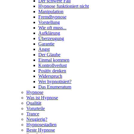
Der schwere Fall
Hypnose funktioniert nicht
Manipulation
Fremdhypnose
Vorstellung
Wie oft muss...
Aufklärung
Überzeugung
Garantie
Angst
Der Glaube
Einmal kommen
Kontrollverlust
Positiv denken
Widerspruch
Wer hypnotisiert?
Das Enumeratum
Hypnose
Was ist Hypnose
Qualität
Vorurteile
Trance
Neugierig?
Hypnosestadien
Beste Hypnose