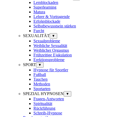
Lernblockaden
Superlearning
Matura
Lehrer & Vortragende
Erfolgsblockade
Selbstbewusstsein stärken
Furcht
SEXUALITÄT
▼
Sexualprobleme
Weibliche Sexualität
Weiblicher Orgasmus
Frühzeitige Ejakulation
Erektionsprobleme
SPORT
▼
Hypnose für Sportler
Fußball
Tauchen
Methoden
Sportarten
SPEZIAL HYPNOSEN
▼
Fragen-Antworten
Spiritualität
Rückführung
Schreib-Hypnose