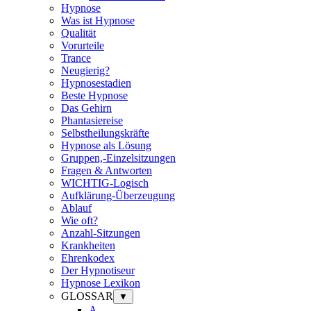
Hypnose
Was ist Hypnose
Qualität
Vorurteile
Trance
Neugierig?
Hypnosestadien
Beste Hypnose
Das Gehirn
Phantasiereise
Selbstheilungskräfte
Hypnose als Lösung
Gruppen,-Einzelsitzungen
Fragen & Antworten
WICHTIG-Logisch
Aufklärung-Überzeugung
Ablauf
Wie oft?
Anzahl-Sitzungen
Krankheiten
Ehrenkodex
Der Hypnotiseur
Hypnose Lexikon
GLOSSAR
▼
A