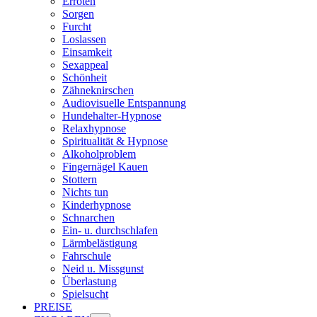
Erröten
Sorgen
Furcht
Loslassen
Einsamkeit
Sexappeal
Schönheit
Zähneknirschen
Audiovisuelle Entspannung
Hundehalter-Hypnose
Relaxhypnose
Spiritualität & Hypnose
Alkoholproblem
Fingernägel Kauen
Stottern
Nichts tun
Kinderhypnose
Schnarchen
Ein- u. durchschlafen
Lärmbelästigung
Fahrschule
Neid u. Missgunst
Überlastung
Spielsucht
PREISE