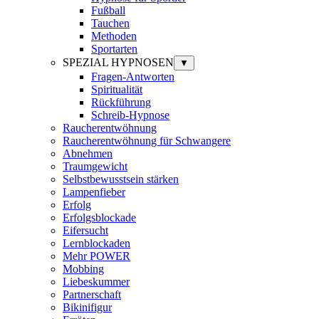
Fußball
Tauchen
Methoden
Sportarten
SPEZIAL HYPNOSEN
▼
Fragen-Antworten
Spiritualität
Rückführung
Schreib-Hypnose
Raucherentwöhnung
Raucherentwöhnung für Schwangere
Abnehmen
Traumgewicht
Selbstbewusstsein stärken
Lampenfieber
Erfolg
Erfolgsblockade
Eifersucht
Lernblockaden
Mehr POWER
Mobbing
Liebeskummer
Partnerschaft
Bikinifigur