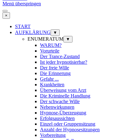
Menü überspringen
×
START
AUFKLÄRUNG
▼
ENUMERATUM
▼
WARUM?
Vorurteile
Der Trance-Zustand
Ist jeder hypnotisierbar?
Der freie Wille
Die Erinnerung
Gefahr ...
Krankheiten
Überweisung vom Arzt
Die Kriminelle Handlung
Der schwache Wille
Nebenwirkungen
Hypnose-Überzeugung
Erfolgsaussichten
Einzel oder Gruppensitzung
Anzahl der Hypnosesitzungen
Vorbereitung