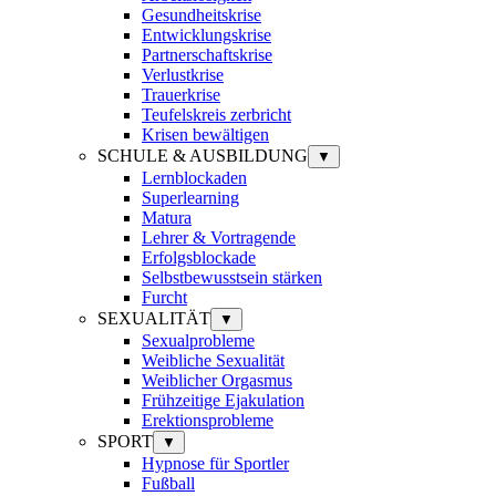
Gesundheitskrise
Entwicklungskrise
Partnerschaftskrise
Verlustkrise
Trauerkrise
Teufelskreis zerbricht
Krisen bewältigen
SCHULE & AUSBILDUNG
▼
Lernblockaden
Superlearning
Matura
Lehrer & Vortragende
Erfolgsblockade
Selbstbewusstsein stärken
Furcht
SEXUALITÄT
▼
Sexualprobleme
Weibliche Sexualität
Weiblicher Orgasmus
Frühzeitige Ejakulation
Erektionsprobleme
SPORT
▼
Hypnose für Sportler
Fußball