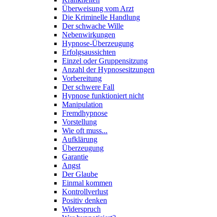
Überweisung vom Arzt
Die Kriminelle Handlung
Der schwache Wille
Nebenwirkungen
Hypnose-Überzeugung
Erfolgsaussichten
Einzel oder Gruppensitzung
Anzahl der Hypnosesitzungen
Vorbereitung
Der schwere Fall
Hypnose funktioniert nicht
Manipulation
Fremdhypnose
Vorstellung
Wie oft muss...
Aufklärung
Überzeugung
Garantie
Angst
Der Glaube
Einmal kommen
Kontrollverlust
Positiv denken
Widerspruch