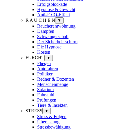
Erfolgsblockade
Hypnose & Gewicht
Anti-JOJO-Effekt
R A U C H E N
▼
Raucherentwöhnung
Dampfen
Schwangerschaft
Der Sicherheitsschirm
Die Hypnose
Kosten
FURCHT
▼
Fliegen
Autofahren
Politiker
Redner & Dozenten
Menschenmenge
Solarium
Fahrstuhl
Prüfungen
Tiere & Insekten
STRESS
▼
Stress & Folgen
Überlastung
Stressbewältigung