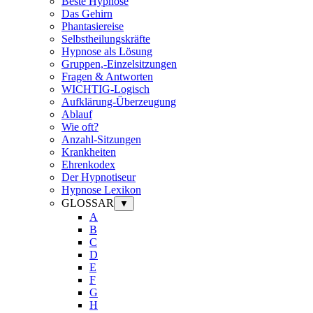
Beste Hypnose
Das Gehirn
Phantasiereise
Selbstheilungskräfte
Hypnose als Lösung
Gruppen,-Einzelsitzungen
Fragen & Antworten
WICHTIG-Logisch
Aufklärung-Überzeugung
Ablauf
Wie oft?
Anzahl-Sitzungen
Krankheiten
Ehrenkodex
Der Hypnotiseur
Hypnose Lexikon
GLOSSAR
▼
A
B
C
D
E
F
G
H