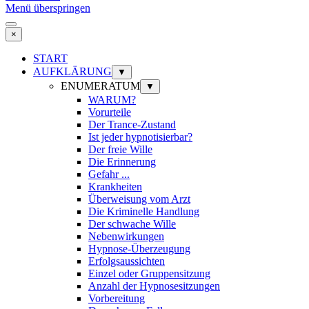
Menü überspringen
×
START
AUFKLÄRUNG
▼
ENUMERATUM
▼
WARUM?
Vorurteile
Der Trance-Zustand
Ist jeder hypnotisierbar?
Der freie Wille
Die Erinnerung
Gefahr ...
Krankheiten
Überweisung vom Arzt
Die Kriminelle Handlung
Der schwache Wille
Nebenwirkungen
Hypnose-Überzeugung
Erfolgsaussichten
Einzel oder Gruppensitzung
Anzahl der Hypnosesitzungen
Vorbereitung