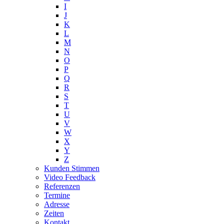
I
J
K
L
M
N
O
P
Q
R
S
T
U
V
W
X
Y
Z
Kunden Stimmen
Video Feedback
Referenzen
Termine
Adresse
Zeiten
Kontakt