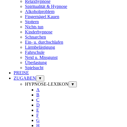
Relaxhypnose
Spiritualität & Hypnose
Alkoholproblem
Fingernägel Kauen
Stottern
Nichts tun
Kinderhypnose
Schnarchen
Ein- u. durchschlafen
Lärmbelästigung
Fahrschule
Neid u. Missgunst
Überlastung
Spielsucht
PREISE
ZUGABEN
▼
HYPNOSE-LEXIKON
▼
A
B
C
D
E
F
G
H