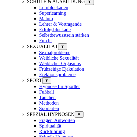
SCHULE & AUSBILDUNG
▼
Lernblockaden
Superlearning
Matura
Lehrer & Vortragende
Erfolgsblockade
Selbstbewusstsein stärken
Furcht
SEXUALITÄT
▼
Sexualprobleme
Weibliche Sexualität
Weiblicher Orgasmus
Frühzeitige Ejakulation
Erektionsprobleme
SPORT
▼
Hypnose für Sportler
Fußball
Tauchen
Methoden
Sportarten
SPEZIAL HYPNOSEN
▼
Fragen-Antworten
Spiritualität
Rückführung
Schreib-Hypnose