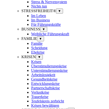
Stress & Nervensystem
Nichts tun
STRESSFREIHEIT®
▼
Im Leben
Im Business
Für Führungskräfte
BUSINESS
▼
Weibliche Führungskraft
FAMILIE
▼
Familie
Scheidung
Ehekrise
KRISEN
▼
Krisen
Überstimulierungskrise
Unterstimulierungskrise
Arbeitslosigkeit
Gesundheitskrise
Entwicklungskrise
Partnerschaftskrise
Verlustkrise
Trauerkrise
Teufelskreis zerbricht
Krisen bewältigen