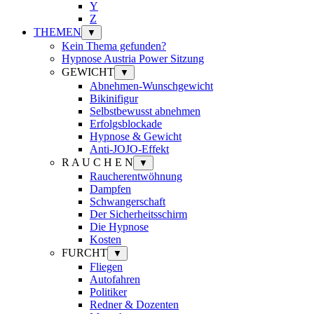
Y
Z
THEMEN
▼
Kein Thema gefunden?
Hypnose Austria Power Sitzung
GEWICHT
▼
Abnehmen-Wunschgewicht
Bikinifigur
Selbstbewusst abnehmen
Erfolgsblockade
Hypnose & Gewicht
Anti-JOJO-Effekt
R A U C H E N
▼
Raucherentwöhnung
Dampfen
Schwangerschaft
Der Sicherheitsschirm
Die Hypnose
Kosten
FURCHT
▼
Fliegen
Autofahren
Politiker
Redner & Dozenten