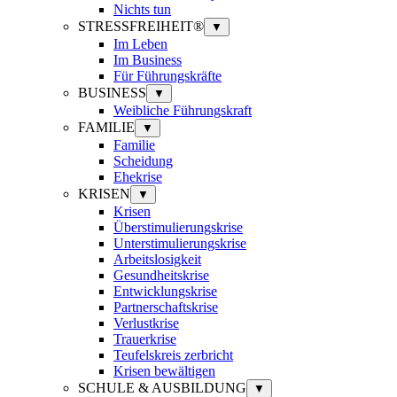
Nichts tun
STRESSFREIHEIT®
▼
Im Leben
Im Business
Für Führungskräfte
BUSINESS
▼
Weibliche Führungskraft
FAMILIE
▼
Familie
Scheidung
Ehekrise
KRISEN
▼
Krisen
Überstimulierungskrise
Unterstimulierungskrise
Arbeitslosigkeit
Gesundheitskrise
Entwicklungskrise
Partnerschaftskrise
Verlustkrise
Trauerkrise
Teufelskreis zerbricht
Krisen bewältigen
SCHULE & AUSBILDUNG
▼