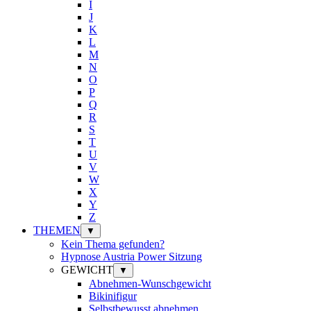
I
J
K
L
M
N
O
P
Q
R
S
T
U
V
W
X
Y
Z
THEMEN
▼
Kein Thema gefunden?
Hypnose Austria Power Sitzung
GEWICHT
▼
Abnehmen-Wunschgewicht
Bikinifigur
Selbstbewusst abnehmen