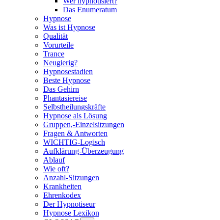
Wer hypnotisiert?
Das Enumeratum
Hypnose
Was ist Hypnose
Qualität
Vorurteile
Trance
Neugierig?
Hypnosestadien
Beste Hypnose
Das Gehirn
Phantasiereise
Selbstheilungskräfte
Hypnose als Lösung
Gruppen,-Einzelsitzungen
Fragen & Antworten
WICHTIG-Logisch
Aufklärung-Überzeugung
Ablauf
Wie oft?
Anzahl-Sitzungen
Krankheiten
Ehrenkodex
Der Hypnotiseur
Hypnose Lexikon