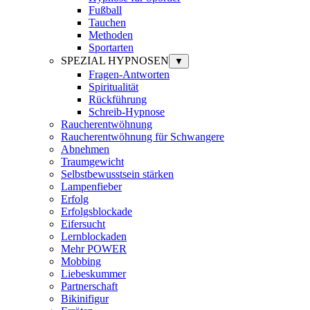
Fußball
Tauchen
Methoden
Sportarten
SPEZIAL HYPNOSEN
▼
Fragen-Antworten
Spiritualität
Rückführung
Schreib-Hypnose
Raucherentwöhnung
Raucherentwöhnung für Schwangere
Abnehmen
Traumgewicht
Selbstbewusstsein stärken
Lampenfieber
Erfolg
Erfolgsblockade
Eifersucht
Lernblockaden
Mehr POWER
Mobbing
Liebeskummer
Partnerschaft
Bikinifigur