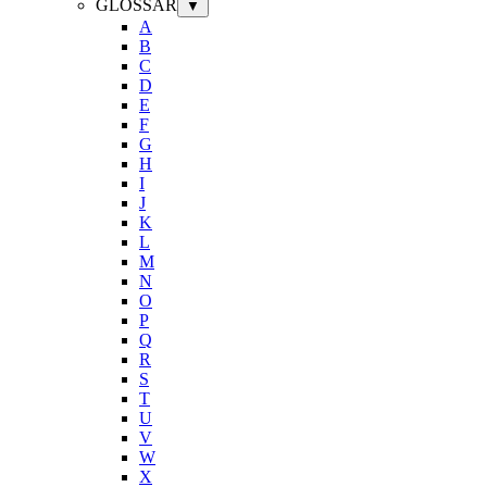
GLOSSAR
▼
A
B
C
D
E
F
G
H
I
J
K
L
M
N
O
P
Q
R
S
T
U
V
W
X