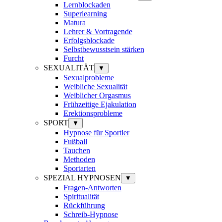
Lernblockaden
Superlearning
Matura
Lehrer & Vortragende
Erfolgsblockade
Selbstbewusstsein stärken
Furcht
SEXUALITÄT
▼
Sexualprobleme
Weibliche Sexualität
Weiblicher Orgasmus
Frühzeitige Ejakulation
Erektionsprobleme
SPORT
▼
Hypnose für Sportler
Fußball
Tauchen
Methoden
Sportarten
SPEZIAL HYPNOSEN
▼
Fragen-Antworten
Spiritualität
Rückführung
Schreib-Hypnose