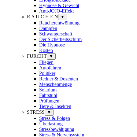
Hypnose & Gewicht
Anti-JOJO-Effekt
R A U C H E N
▼
Raucherentwöhnung
Dampfen
Schwangerschaft
Der Sicherheitsschirm
Die Hypnose
Kosten
FURCHT
▼
Fliegen
Autofahren
Politiker
Redner & Dozenten
Menschenmenge
Solarium
Fahrstuhl
Prüfungen
Tiere & Insekten
STRESS
▼
Stress & Folgen
Überlastung
Stressbewältigung
Stress & Nervensystem