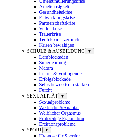
Unterstimulierungskrise
Arbeitslosigkeit
Gesundheitskrise
Entwicklungskrise
Partnerschaftskrise
Verlustkrise
Trauerkrise
Teufelskreis zerbricht
Krisen bewältigen
SCHULE & AUSBILDUNG
▼
Lernblockaden
Superlearning
Matura
Lehrer & Vortragende
Erfolgsblockade
Selbstbewusstsein stärken
Furcht
SEXUALITÄT
▼
Sexualprobleme
Weibliche Sexualität
Weiblicher Orgasmus
Frühzeitige Ejakulation
Erektionsprobleme
SPORT
▼
Hypnose für Sportler