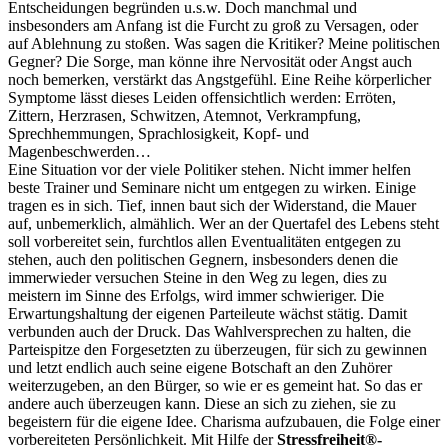
Entscheidungen begründen u.s.w. Doch manchmal und
insbesonders am Anfang ist die Furcht zu groß zu Versagen, oder
auf Ablehnung zu stoßen. Was sagen die Kritiker? Meine politischen
Gegner? Die Sorge, man könne ihre Nervosität oder Angst auch
noch bemerken, verstärkt das Angstgefühl. Eine Reihe körperlicher
Symptome lässt dieses Leiden offensichtlich werden: Erröten,
Zittern, Herzrasen, Schwitzen, Atemnot, Verkrampfung,
Sprechhemmungen, Sprachlosigkeit, Kopf- und
Magenbeschwerden…
Eine Situation vor der viele Politiker stehen. Nicht immer helfen
beste Trainer und Seminare nicht um entgegen zu wirken. Einige
tragen es in sich. Tief, innen baut sich der Widerstand, die Mauer
auf, unbemerklich, almählich. Wer an der Quertafel des Lebens steht
soll vorbereitet sein, furchtlos allen Eventualitäten entgegen zu
stehen, auch den politischen Gegnern, insbesonders denen die
immerwieder versuchen Steine in den Weg zu legen, dies zu
meistern im Sinne des Erfolgs, wird immer schwieriger. Die
Erwartungshaltung der eigenen Parteileute wächst stätig. Damit
verbunden auch der Druck. Das Wahlversprechen zu halten, die
Parteispitze den Forgesetzten zu überzeugen, für sich zu gewinnen
und letzt endlich auch seine eigene Botschaft an den Zuhörer
weiterzugeben, an den Bürger, so wie er es gemeint hat. So das er
andere auch überzeugen kann. Diese an sich zu ziehen, sie zu
begeistern für die eigene Idee. Charisma aufzubauen, die Folge einer
vorbereiteten Persönlichkeit. Mit Hilfe der
Stressfreiheit
®-