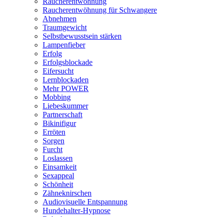
Raucherentwöhnung
Raucherentwöhnung für Schwangere
Abnehmen
Traumgewicht
Selbstbewusstsein stärken
Lampenfieber
Erfolg
Erfolgsblockade
Eifersucht
Lernblockaden
Mehr POWER
Mobbing
Liebeskummer
Partnerschaft
Bikinifigur
Erröten
Sorgen
Furcht
Loslassen
Einsamkeit
Sexappeal
Schönheit
Zähneknirschen
Audiovisuelle Entspannung
Hundehalter-Hypnose