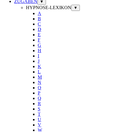
ZUGABEN
▼
HYPNOSE-LEXIKON
▼
A
B
C
D
E
F
G
H
I
J
K
L
M
N
O
P
Q
R
S
T
U
V
W