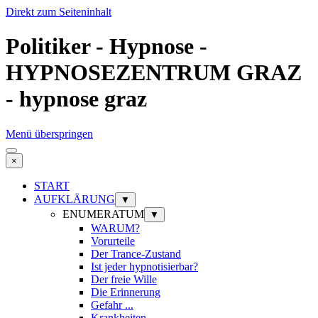
Direkt zum Seiteninhalt
Politiker - Hypnose -
HYPNOSEZENTRUM GRAZ
- hypnose graz
Menü überspringen
×
START
AUFKLÄRUNG
▼
ENUMERATUM
▼
WARUM?
Vorurteile
Der Trance-Zustand
Ist jeder hypnotisierbar?
Der freie Wille
Die Erinnerung
Gefahr ...
Krankheiten