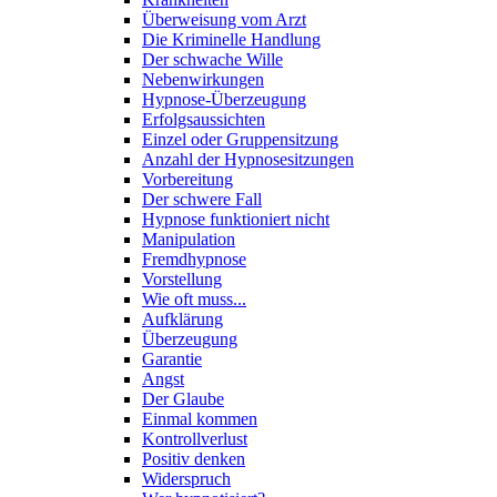
Überweisung vom Arzt
Die Kriminelle Handlung
Der schwache Wille
Nebenwirkungen
Hypnose-Überzeugung
Erfolgsaussichten
Einzel oder Gruppensitzung
Anzahl der Hypnosesitzungen
Vorbereitung
Der schwere Fall
Hypnose funktioniert nicht
Manipulation
Fremdhypnose
Vorstellung
Wie oft muss...
Aufklärung
Überzeugung
Garantie
Angst
Der Glaube
Einmal kommen
Kontrollverlust
Positiv denken
Widerspruch