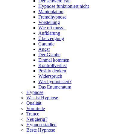
Der schwere Fall
Hypnose funktioniert nicht
Manipulation
Fremdhypnose
Vorstellung
Wie oft muss...
Aufklärung
Überzeugung
Garantie
Angst
Der Glaube
Einmal kommen
Kontrollverlust
Positiv denken
Widerspruch
Wer hypnotisiert?
Das Enumeratum
Hypnose
Was ist Hypnose
Qualität
Vorurteile
Trance
Neugierig?
Hypnosestadien
Beste Hypnose