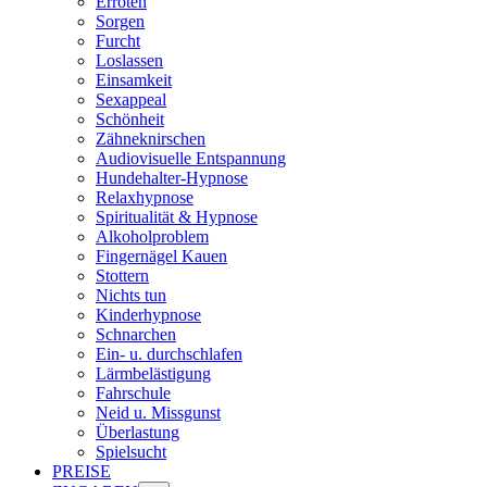
Erröten
Sorgen
Furcht
Loslassen
Einsamkeit
Sexappeal
Schönheit
Zähneknirschen
Audiovisuelle Entspannung
Hundehalter-Hypnose
Relaxhypnose
Spiritualität & Hypnose
Alkoholproblem
Fingernägel Kauen
Stottern
Nichts tun
Kinderhypnose
Schnarchen
Ein- u. durchschlafen
Lärmbelästigung
Fahrschule
Neid u. Missgunst
Überlastung
Spielsucht
PREISE