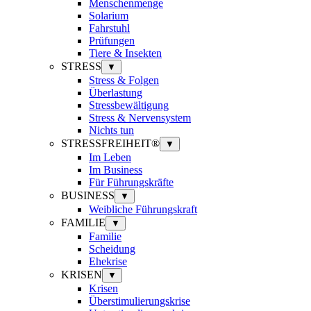
Menschenmenge
Solarium
Fahrstuhl
Prüfungen
Tiere & Insekten
STRESS
▼
Stress & Folgen
Überlastung
Stressbewältigung
Stress & Nervensystem
Nichts tun
STRESSFREIHEIT®
▼
Im Leben
Im Business
Für Führungskräfte
BUSINESS
▼
Weibliche Führungskraft
FAMILIE
▼
Familie
Scheidung
Ehekrise
KRISEN
▼
Krisen
Überstimulierungskrise