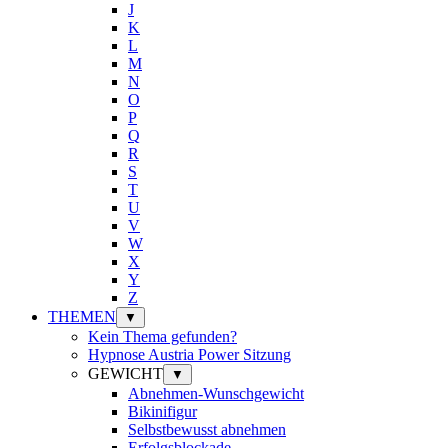
J
K
L
M
N
O
P
Q
R
S
T
U
V
W
X
Y
Z
THEMEN
▼
Kein Thema gefunden?
Hypnose Austria Power Sitzung
GEWICHT
▼
Abnehmen-Wunschgewicht
Bikinifigur
Selbstbewusst abnehmen
Erfolgsblockade