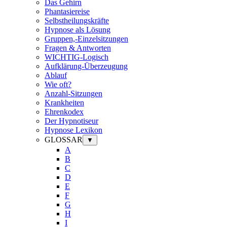
Das Gehirn
Phantasiereise
Selbstheilungskräfte
Hypnose als Lösung
Gruppen,-Einzelsitzungen
Fragen & Antworten
WICHTIG-Logisch
Aufklärung-Überzeugung
Ablauf
Wie oft?
Anzahl-Sitzungen
Krankheiten
Ehrenkodex
Der Hypnotiseur
Hypnose Lexikon
GLOSSAR
▼
A
B
C
D
E
F
G
H
I