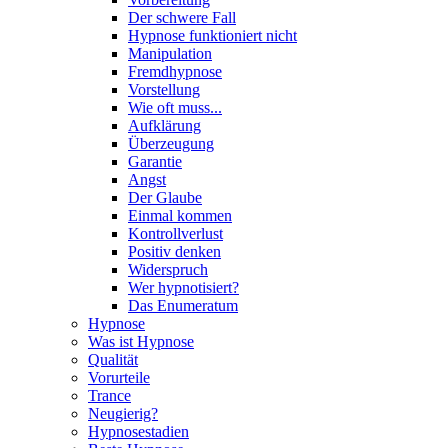
Der schwere Fall
Hypnose funktioniert nicht
Manipulation
Fremdhypnose
Vorstellung
Wie oft muss...
Aufklärung
Überzeugung
Garantie
Angst
Der Glaube
Einmal kommen
Kontrollverlust
Positiv denken
Widerspruch
Wer hypnotisiert?
Das Enumeratum
Hypnose
Was ist Hypnose
Qualität
Vorurteile
Trance
Neugierig?
Hypnosestadien