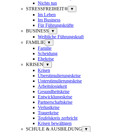
Nichts tun
STRESSFREIHEIT®
▼
Im Leben
Im Business
Für Führungskräfte
BUSINESS
▼
Weibliche Führungskraft
FAMILIE
▼
Familie
Scheidung
Ehekrise
KRISEN
▼
Krisen
Überstimulierungskrise
Unterstimulierungskrise
Arbeitslosigkeit
Gesundheitskrise
Entwicklungskrise
Partnerschaftskrise
Verlustkrise
Trauerkrise
Teufelskreis zerbricht
Krisen bewältigen
SCHULE & AUSBILDUNG
▼