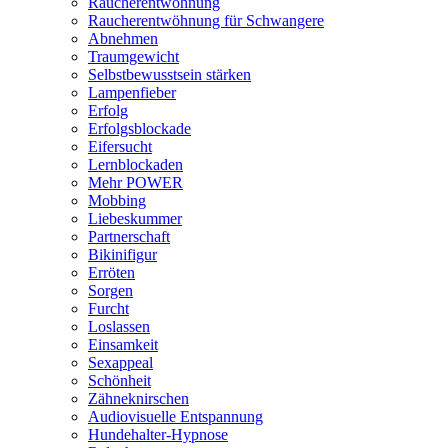
Raucherentwöhnung
Raucherentwöhnung für Schwangere
Abnehmen
Traumgewicht
Selbstbewusstsein stärken
Lampenfieber
Erfolg
Erfolgsblockade
Eifersucht
Lernblockaden
Mehr POWER
Mobbing
Liebeskummer
Partnerschaft
Bikinifigur
Erröten
Sorgen
Furcht
Loslassen
Einsamkeit
Sexappeal
Schönheit
Zähneknirschen
Audiovisuelle Entspannung
Hundehalter-Hypnose