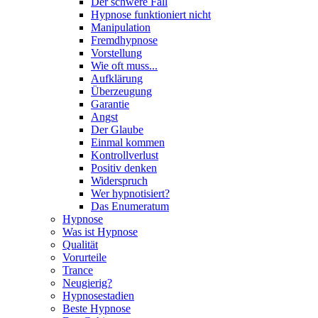
Der schwere Fall
Hypnose funktioniert nicht
Manipulation
Fremdhypnose
Vorstellung
Wie oft muss...
Aufklärung
Überzeugung
Garantie
Angst
Der Glaube
Einmal kommen
Kontrollverlust
Positiv denken
Widerspruch
Wer hypnotisiert?
Das Enumeratum
Hypnose
Was ist Hypnose
Qualität
Vorurteile
Trance
Neugierig?
Hypnosestadien
Beste Hypnose