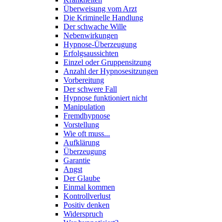
Überweisung vom Arzt
Die Kriminelle Handlung
Der schwache Wille
Nebenwirkungen
Hypnose-Überzeugung
Erfolgsaussichten
Einzel oder Gruppensitzung
Anzahl der Hypnosesitzungen
Vorbereitung
Der schwere Fall
Hypnose funktioniert nicht
Manipulation
Fremdhypnose
Vorstellung
Wie oft muss...
Aufklärung
Überzeugung
Garantie
Angst
Der Glaube
Einmal kommen
Kontrollverlust
Positiv denken
Widerspruch