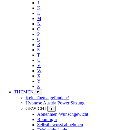
J
K
L
M
N
O
P
Q
R
S
T
U
V
W
X
Y
Z
THEMEN
▼
Kein Thema gefunden?
Hypnose Austria Power Sitzung
GEWICHT
▼
Abnehmen-Wunschgewicht
Bikinifigur
Selbstbewusst abnehmen
Erfolgsblockade