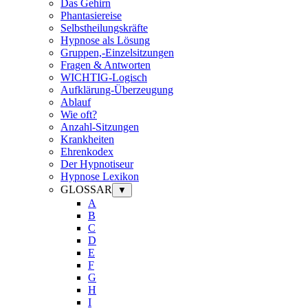
Das Gehirn
Phantasiereise
Selbstheilungskräfte
Hypnose als Lösung
Gruppen,-Einzelsitzungen
Fragen & Antworten
WICHTIG-Logisch
Aufklärung-Überzeugung
Ablauf
Wie oft?
Anzahl-Sitzungen
Krankheiten
Ehrenkodex
Der Hypnotiseur
Hypnose Lexikon
GLOSSAR
▼
A
B
C
D
E
F
G
H
I