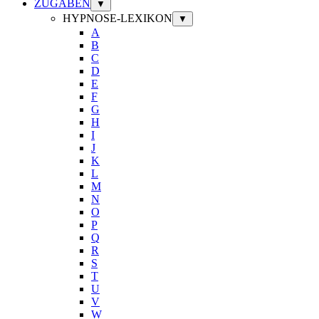
ZUGABEN
▼
HYPNOSE-LEXIKON
▼
A
B
C
D
E
F
G
H
I
J
K
L
M
N
O
P
Q
R
S
T
U
V
W