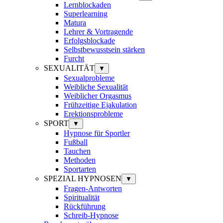
Lernblockaden
Superlearning
Matura
Lehrer & Vortragende
Erfolgsblockade
Selbstbewusstsein stärken
Furcht
SEXUALITÄT
▼
Sexualprobleme
Weibliche Sexualität
Weiblicher Orgasmus
Frühzeitige Ejakulation
Erektionsprobleme
SPORT
▼
Hypnose für Sportler
Fußball
Tauchen
Methoden
Sportarten
SPEZIAL HYPNOSEN
▼
Fragen-Antworten
Spiritualität
Rückführung
Schreib-Hypnose