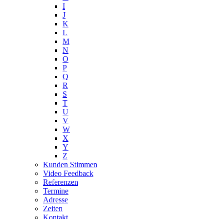
I
J
K
L
M
N
O
P
Q
R
S
T
U
V
W
X
Y
Z
Kunden Stimmen
Video Feedback
Referenzen
Termine
Adresse
Zeiten
Kontakt