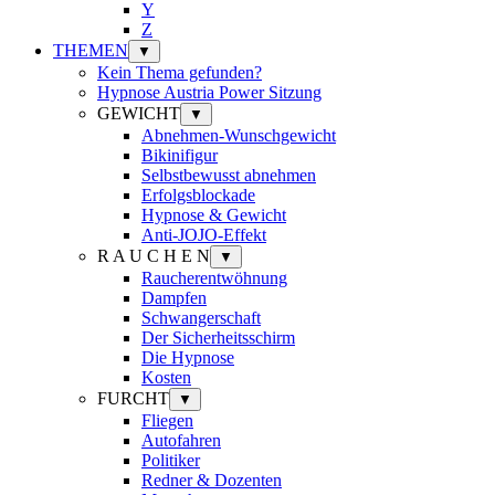
Y
Z
THEMEN
▼
Kein Thema gefunden?
Hypnose Austria Power Sitzung
GEWICHT
▼
Abnehmen-Wunschgewicht
Bikinifigur
Selbstbewusst abnehmen
Erfolgsblockade
Hypnose & Gewicht
Anti-JOJO-Effekt
R A U C H E N
▼
Raucherentwöhnung
Dampfen
Schwangerschaft
Der Sicherheitsschirm
Die Hypnose
Kosten
FURCHT
▼
Fliegen
Autofahren
Politiker
Redner & Dozenten