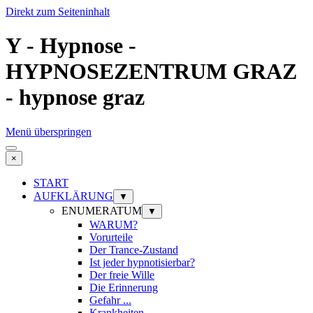
Direkt zum Seiteninhalt
Y - Hypnose -
HYPNOSEZENTRUM GRAZ
- hypnose graz
Menü überspringen
×
START
AUFKLÄRUNG
▼
ENUMERATUM
▼
WARUM?
Vorurteile
Der Trance-Zustand
Ist jeder hypnotisierbar?
Der freie Wille
Die Erinnerung
Gefahr ...
Krankheiten