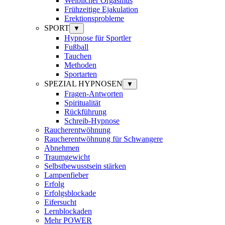
Weiblicher Orgasmus
Frühzeitige Ejakulation
Erektionsprobleme
SPORT
▼
Hypnose für Sportler
Fußball
Tauchen
Methoden
Sportarten
SPEZIAL HYPNOSEN
▼
Fragen-Antworten
Spiritualität
Rückführung
Schreib-Hypnose
Raucherentwöhnung
Raucherentwöhnung für Schwangere
Abnehmen
Traumgewicht
Selbstbewusstsein stärken
Lampenfieber
Erfolg
Erfolgsblockade
Eifersucht
Lernblockaden
Mehr POWER