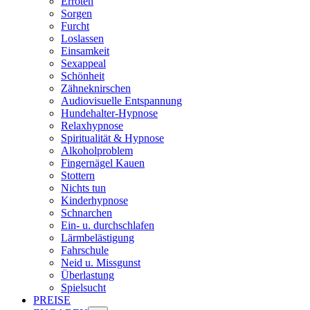
Erröten
Sorgen
Furcht
Loslassen
Einsamkeit
Sexappeal
Schönheit
Zähneknirschen
Audiovisuelle Entspannung
Hundehalter-Hypnose
Relaxhypnose
Spiritualität & Hypnose
Alkoholproblem
Fingernägel Kauen
Stottern
Nichts tun
Kinderhypnose
Schnarchen
Ein- u. durchschlafen
Lärmbelästigung
Fahrschule
Neid u. Missgunst
Überlastung
Spielsucht
PREISE