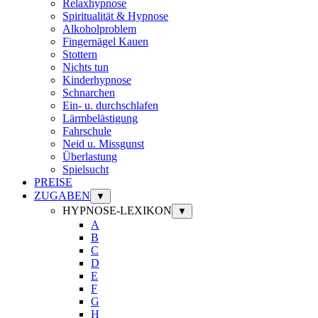
Relaxhypnose
Spiritualität & Hypnose
Alkoholproblem
Fingernägel Kauen
Stottern
Nichts tun
Kinderhypnose
Schnarchen
Ein- u. durchschlafen
Lärmbelästigung
Fahrschule
Neid u. Missgunst
Überlastung
Spielsucht
PREISE
ZUGABEN
▼
HYPNOSE-LEXIKON
▼
A
B
C
D
E
F
G
H