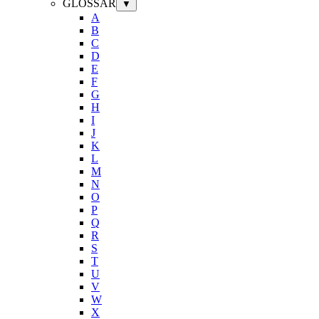
GLOSSAR
▼
A
B
C
D
E
F
G
H
I
J
K
L
M
N
O
P
Q
R
S
T
U
V
W
X