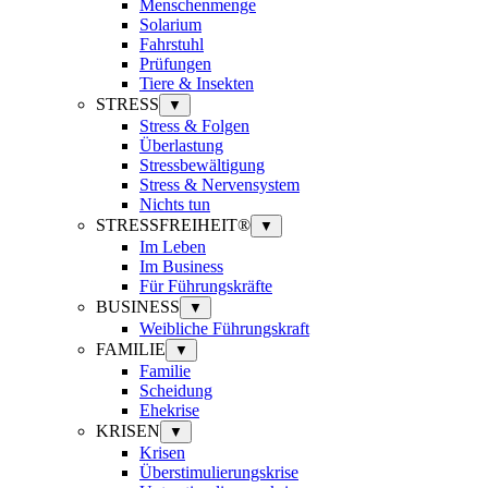
Menschenmenge
Solarium
Fahrstuhl
Prüfungen
Tiere & Insekten
STRESS
▼
Stress & Folgen
Überlastung
Stressbewältigung
Stress & Nervensystem
Nichts tun
STRESSFREIHEIT®
▼
Im Leben
Im Business
Für Führungskräfte
BUSINESS
▼
Weibliche Führungskraft
FAMILIE
▼
Familie
Scheidung
Ehekrise
KRISEN
▼
Krisen
Überstimulierungskrise