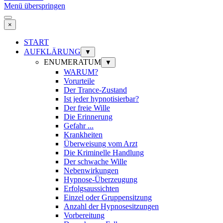
Menü überspringen
×
START
AUFKLÄRUNG
▼
ENUMERATUM
▼
WARUM?
Vorurteile
Der Trance-Zustand
Ist jeder hypnotisierbar?
Der freie Wille
Die Erinnerung
Gefahr ...
Krankheiten
Überweisung vom Arzt
Die Kriminelle Handlung
Der schwache Wille
Nebenwirkungen
Hypnose-Überzeugung
Erfolgsaussichten
Einzel oder Gruppensitzung
Anzahl der Hypnosesitzungen
Vorbereitung