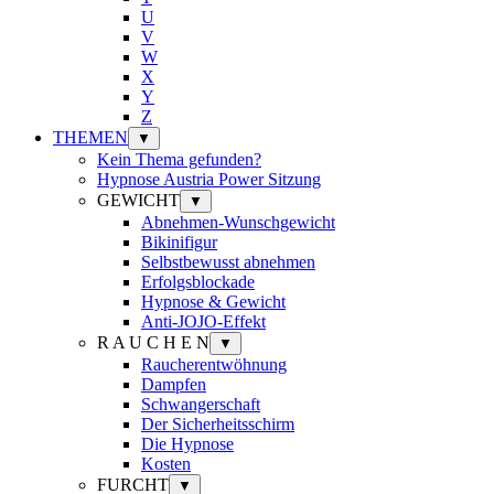
U
V
W
X
Y
Z
THEMEN
▼
Kein Thema gefunden?
Hypnose Austria Power Sitzung
GEWICHT
▼
Abnehmen-Wunschgewicht
Bikinifigur
Selbstbewusst abnehmen
Erfolgsblockade
Hypnose & Gewicht
Anti-JOJO-Effekt
R A U C H E N
▼
Raucherentwöhnung
Dampfen
Schwangerschaft
Der Sicherheitsschirm
Die Hypnose
Kosten
FURCHT
▼