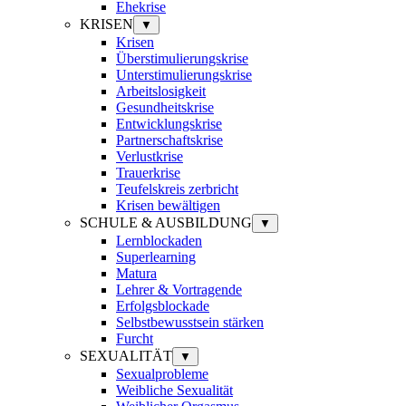
Ehekrise
KRISEN
▼
Krisen
Überstimulierungskrise
Unterstimulierungskrise
Arbeitslosigkeit
Gesundheitskrise
Entwicklungskrise
Partnerschaftskrise
Verlustkrise
Trauerkrise
Teufelskreis zerbricht
Krisen bewältigen
SCHULE & AUSBILDUNG
▼
Lernblockaden
Superlearning
Matura
Lehrer & Vortragende
Erfolgsblockade
Selbstbewusstsein stärken
Furcht
SEXUALITÄT
▼
Sexualprobleme
Weibliche Sexualität