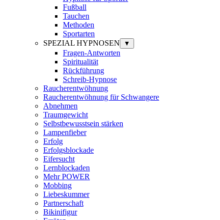
Fußball
Tauchen
Methoden
Sportarten
SPEZIAL HYPNOSEN
▼
Fragen-Antworten
Spiritualität
Rückführung
Schreib-Hypnose
Raucherentwöhnung
Raucherentwöhnung für Schwangere
Abnehmen
Traumgewicht
Selbstbewusstsein stärken
Lampenfieber
Erfolg
Erfolgsblockade
Eifersucht
Lernblockaden
Mehr POWER
Mobbing
Liebeskummer
Partnerschaft
Bikinifigur