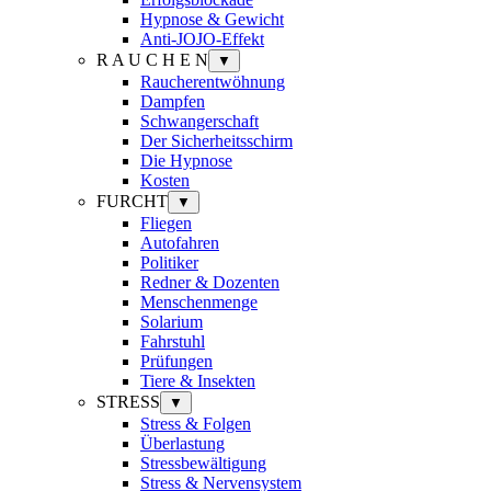
Hypnose & Gewicht
Anti-JOJO-Effekt
R A U C H E N
▼
Raucherentwöhnung
Dampfen
Schwangerschaft
Der Sicherheitsschirm
Die Hypnose
Kosten
FURCHT
▼
Fliegen
Autofahren
Politiker
Redner & Dozenten
Menschenmenge
Solarium
Fahrstuhl
Prüfungen
Tiere & Insekten
STRESS
▼
Stress & Folgen
Überlastung
Stressbewältigung
Stress & Nervensystem