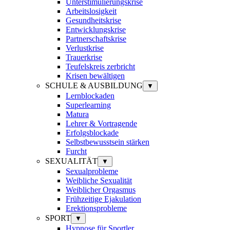
Unterstimulierungskrise
Arbeitslosigkeit
Gesundheitskrise
Entwicklungskrise
Partnerschaftskrise
Verlustkrise
Trauerkrise
Teufelskreis zerbricht
Krisen bewältigen
SCHULE & AUSBILDUNG
▼
Lernblockaden
Superlearning
Matura
Lehrer & Vortragende
Erfolgsblockade
Selbstbewusstsein stärken
Furcht
SEXUALITÄT
▼
Sexualprobleme
Weibliche Sexualität
Weiblicher Orgasmus
Frühzeitige Ejakulation
Erektionsprobleme
SPORT
▼
Hypnose für Sportler