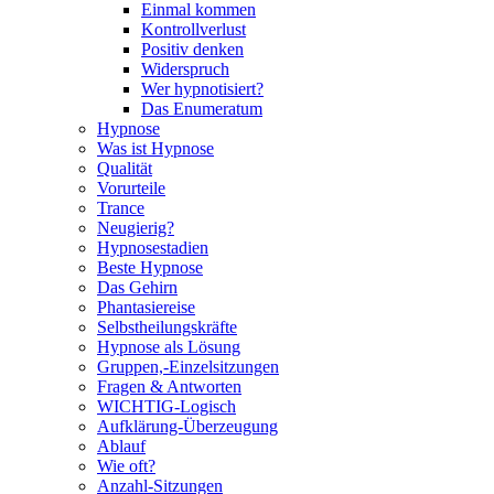
Einmal kommen
Kontrollverlust
Positiv denken
Widerspruch
Wer hypnotisiert?
Das Enumeratum
Hypnose
Was ist Hypnose
Qualität
Vorurteile
Trance
Neugierig?
Hypnosestadien
Beste Hypnose
Das Gehirn
Phantasiereise
Selbstheilungskräfte
Hypnose als Lösung
Gruppen,-Einzelsitzungen
Fragen & Antworten
WICHTIG-Logisch
Aufklärung-Überzeugung
Ablauf
Wie oft?
Anzahl-Sitzungen