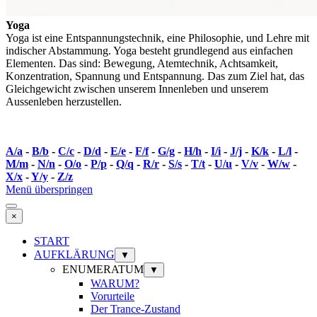
Yoga
Yoga ist eine Entspannungstechnik, eine Philosophie, und Lehre mit
indischer Abstammung. Yoga besteht grundlegend aus einfachen
Elementen. Das sind: Bewegung, Atemtechnik, Achtsamkeit,
Konzentration, Spannung und Entspannung. Das zum Ziel hat, das
Gleichgewicht zwischen unserem Innenleben und unserem
Aussenleben herzustellen.
A/a
-
B/b
-
C/c
-
D/d
-
E/e
-
F/f
-
G/g
-
H/h
-
I/i
-
J/j
-
K/k
-
L/l
-
M/m
-
N/n
-
O/o
-
P/p
-
Q/q
-
R/r
-
S/s
-
T/t
-
U/u
-
V/v
-
W/w
-
X/x
-
Y/y
-
Z/z
Menü überspringen
×
START
AUFKLÄRUNG
▼
ENUMERATUM
▼
WARUM?
Vorurteile
Der Trance-Zustand