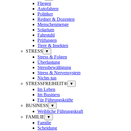
Fliegen
Autofahren
Politiker
Redner & Dozenten
Menschenmenge
Solarium
Fahrstuhl
Prüfungen
Tiere & Insekten
STRESS
▼
Stress & Folgen
Überlastung
Stressbewältigung
Stress & Nervensystem
Nichts tun
STRESSFREIHEIT®
▼
Im Leben
Im Business
Für Führungskräfte
BUSINESS
▼
Weibliche Führungskraft
FAMILIE
▼
Familie
Scheidung