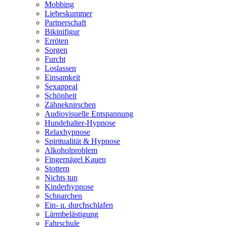
Mobbing
Liebeskummer
Partnerschaft
Bikinifigur
Erröten
Sorgen
Furcht
Loslassen
Einsamkeit
Sexappeal
Schönheit
Zähneknirschen
Audiovisuelle Entspannung
Hundehalter-Hypnose
Relaxhypnose
Spiritualität & Hypnose
Alkoholproblem
Fingernägel Kauen
Stottern
Nichts tun
Kinderhypnose
Schnarchen
Ein- u. durchschlafen
Lärmbelästigung
Fahrschule