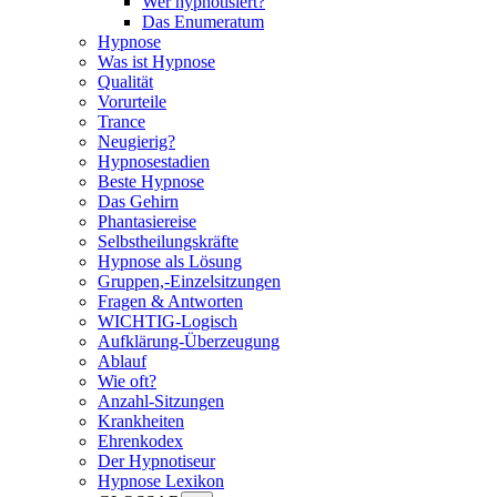
Wer hypnotisiert?
Das Enumeratum
Hypnose
Was ist Hypnose
Qualität
Vorurteile
Trance
Neugierig?
Hypnosestadien
Beste Hypnose
Das Gehirn
Phantasiereise
Selbstheilungskräfte
Hypnose als Lösung
Gruppen,-Einzelsitzungen
Fragen & Antworten
WICHTIG-Logisch
Aufklärung-Überzeugung
Ablauf
Wie oft?
Anzahl-Sitzungen
Krankheiten
Ehrenkodex
Der Hypnotiseur
Hypnose Lexikon