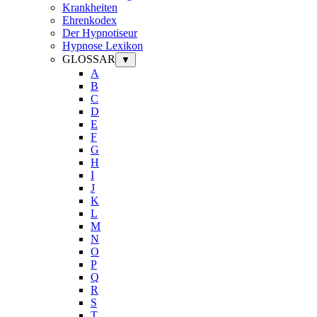
Krankheiten
Ehrenkodex
Der Hypnotiseur
Hypnose Lexikon
GLOSSAR
▼
A
B
C
D
E
F
G
H
I
J
K
L
M
N
O
P
Q
R
S
T