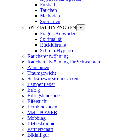
Fußball
Tauchen
Methoden
Sportarten
SPEZIAL HYPNOSEN
▼
Fragen-Antworten
Spiritualität
Rückführung
Schreib-Hypnose
Raucherentwöhnung
Raucherentwöhnung für Schwangere
Abnehmen
Traumgewicht
Selbstbewusstsein stärken
Lampenfieber
Erfolg
Erfolgsblockade
Eifersucht
Lernblockaden
Mehr POWER
Mobbing
Liebeskummer
Partnerschaft
Bikinifigur