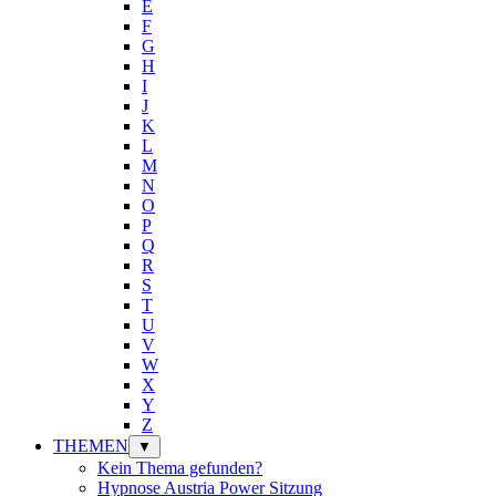
E
F
G
H
I
J
K
L
M
N
O
P
Q
R
S
T
U
V
W
X
Y
Z
THEMEN
▼
Kein Thema gefunden?
Hypnose Austria Power Sitzung