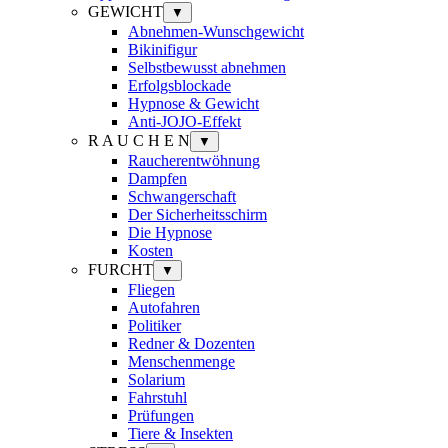
GEWICHT
▼
Abnehmen-Wunschgewicht
Bikinifigur
Selbstbewusst abnehmen
Erfolgsblockade
Hypnose & Gewicht
Anti-JOJO-Effekt
R A U C H E N
▼
Raucherentwöhnung
Dampfen
Schwangerschaft
Der Sicherheitsschirm
Die Hypnose
Kosten
FURCHT
▼
Fliegen
Autofahren
Politiker
Redner & Dozenten
Menschenmenge
Solarium
Fahrstuhl
Prüfungen
Tiere & Insekten