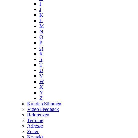
I
J
K
L
M
N
O
P
Q
R
S
T
U
V
W
X
Y
Z
Kunden Stimmen
Video Feedback
Referenzen
Termine
Adresse
Zeiten
Kontakt