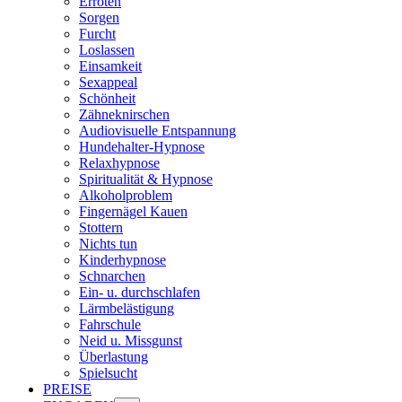
Erröten
Sorgen
Furcht
Loslassen
Einsamkeit
Sexappeal
Schönheit
Zähneknirschen
Audiovisuelle Entspannung
Hundehalter-Hypnose
Relaxhypnose
Spiritualität & Hypnose
Alkoholproblem
Fingernägel Kauen
Stottern
Nichts tun
Kinderhypnose
Schnarchen
Ein- u. durchschlafen
Lärmbelästigung
Fahrschule
Neid u. Missgunst
Überlastung
Spielsucht
PREISE