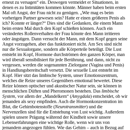
erneut zu versagen“ ein. Deswegen vermeidet er Situationen, in
denen es zu Intimitäten kommen könnte. Männer haben beim ersten
Mal oft Angst, der Frau nicht zu genügen. „Wie mag es beim
vorherigen Partner gewesen sein? Hatte er einen größeren Penis als
ich? Konnte er länger?“ Dies sind die Gedanken, die einem Mann
beim ersten Mal durch den Kopf schießen können. Auch ein
verändertes Rollenverhalten der Frau könnte den Mann irritieren
oder ängstigen. Dann versucht der Mann, mit dem Kopf gegen seine
Angst vorzugehen, aber das funktioniert nicht. Am Sex sind nicht
nur die Sexualorgane, sondern alle Körperteile beteiligt. Die Lust
entsteht im Kopf, Hormone durchströmen den ganzen Körper, man
wird überall sensibilisiert für jede Berührung, und dann, nicht zu
vergessen, werden die sogenannten Zielorgane (Vagina und Penis)
in Handlungsbereitschaft versetzt. Die sexuelle Lust entsteht im
Kopf. Hier sitzt das limbische System, unser Emotionszentrum,
welches die Reize unseres Gegenübers emotional bewertet. Diese
Reize können optischer und akustischer Natur sein, sie können in
menschlichen Düften und Pheromonen bestehen. Das
limbische
System
, vor allem der „Mandelkern“ (
Amygdala
) entscheidet, ob wir
jemanden als sexy empfinden. Auch die Hormonkonzentration im
Blut, die Gehirnbotenstoffe (
Neurotransmitter
) und die
Nervenzellen sind für die Entstehung von Lust wichtig. Außerdem
spielen unsere Prägung während der Kindheit sowie unsere
Lebenserfahrungen eine wichtige Rolle, wenn wir uns von
jemandem angezogen fühlen. Wie das Gehirn – auch in Bezug auf