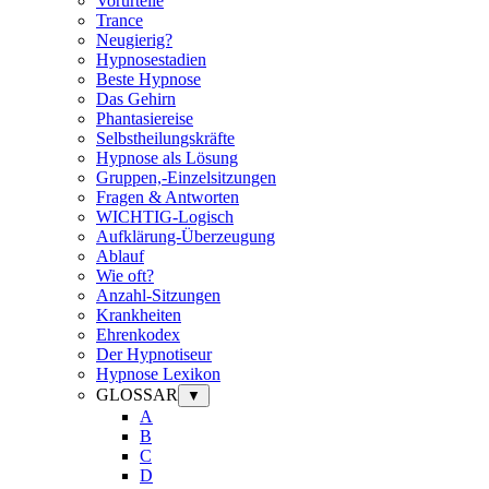
Vorurteile
Trance
Neugierig?
Hypnosestadien
Beste Hypnose
Das Gehirn
Phantasiereise
Selbstheilungskräfte
Hypnose als Lösung
Gruppen,-Einzelsitzungen
Fragen & Antworten
WICHTIG-Logisch
Aufklärung-Überzeugung
Ablauf
Wie oft?
Anzahl-Sitzungen
Krankheiten
Ehrenkodex
Der Hypnotiseur
Hypnose Lexikon
GLOSSAR
▼
A
B
C
D