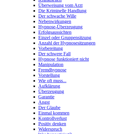
Überweisung vom Arzt
Die Kriminelle Handlung
Der schwache Wille
Nebenwirkungen
Hypnose-Überzeugung
Erfolgsaussichten
Einzel oder Gruppensitzung
Anzahl der Hypnosesitzungen
Vorbereitung
Der schwere Fall
Hypnose funktioniert nicht
Manipulation
Fremdhypnose
Vorstellung
Wie oft muss...
Aufklärung
Überzeugung
Garantie
Angst
Der Glaube
Einmal kommen
Kontrollverlust
Positiv denken
Widerspruch