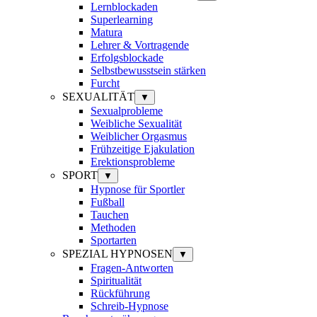
Lernblockaden
Superlearning
Matura
Lehrer & Vortragende
Erfolgsblockade
Selbstbewusstsein stärken
Furcht
SEXUALITÄT
▼
Sexualprobleme
Weibliche Sexualität
Weiblicher Orgasmus
Frühzeitige Ejakulation
Erektionsprobleme
SPORT
▼
Hypnose für Sportler
Fußball
Tauchen
Methoden
Sportarten
SPEZIAL HYPNOSEN
▼
Fragen-Antworten
Spiritualität
Rückführung
Schreib-Hypnose