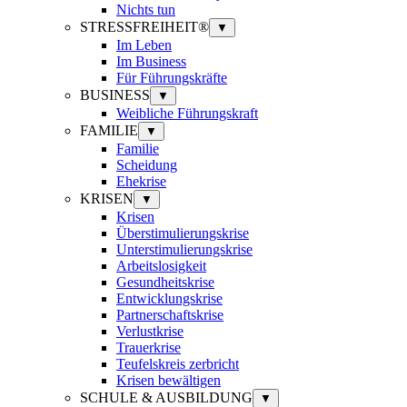
Nichts tun
STRESSFREIHEIT®
▼
Im Leben
Im Business
Für Führungskräfte
BUSINESS
▼
Weibliche Führungskraft
FAMILIE
▼
Familie
Scheidung
Ehekrise
KRISEN
▼
Krisen
Überstimulierungskrise
Unterstimulierungskrise
Arbeitslosigkeit
Gesundheitskrise
Entwicklungskrise
Partnerschaftskrise
Verlustkrise
Trauerkrise
Teufelskreis zerbricht
Krisen bewältigen
SCHULE & AUSBILDUNG
▼