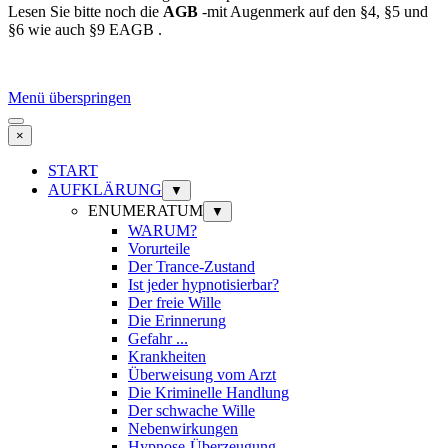
Lesen Sie bitte noch die
AGB
-mit Augenmerk auf den §4, §5 und
§6 wie auch §9 EAGB .
Menü überspringen
×
START
AUFKLÄRUNG
▼
ENUMERATUM
▼
WARUM?
Vorurteile
Der Trance-Zustand
Ist jeder hypnotisierbar?
Der freie Wille
Die Erinnerung
Gefahr ...
Krankheiten
Überweisung vom Arzt
Die Kriminelle Handlung
Der schwache Wille
Nebenwirkungen
Hypnose-Überzeugung