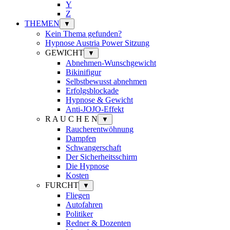
Y
Z
THEMEN
▼
Kein Thema gefunden?
Hypnose Austria Power Sitzung
GEWICHT
▼
Abnehmen-Wunschgewicht
Bikinifigur
Selbstbewusst abnehmen
Erfolgsblockade
Hypnose & Gewicht
Anti-JOJO-Effekt
R A U C H E N
▼
Raucherentwöhnung
Dampfen
Schwangerschaft
Der Sicherheitsschirm
Die Hypnose
Kosten
FURCHT
▼
Fliegen
Autofahren
Politiker
Redner & Dozenten