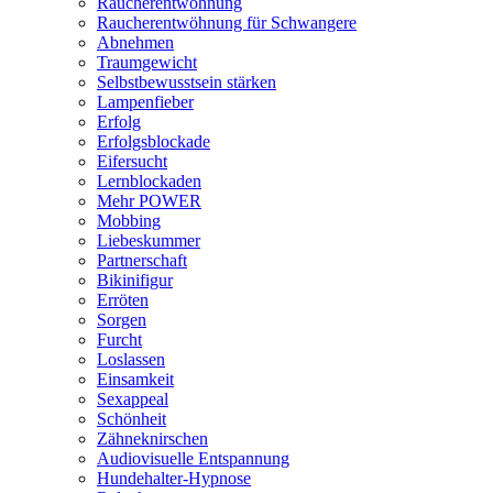
Raucherentwöhnung
Raucherentwöhnung für Schwangere
Abnehmen
Traumgewicht
Selbstbewusstsein stärken
Lampenfieber
Erfolg
Erfolgsblockade
Eifersucht
Lernblockaden
Mehr POWER
Mobbing
Liebeskummer
Partnerschaft
Bikinifigur
Erröten
Sorgen
Furcht
Loslassen
Einsamkeit
Sexappeal
Schönheit
Zähneknirschen
Audiovisuelle Entspannung
Hundehalter-Hypnose