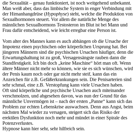
die Sexualität – genau funktioniert, ist noch weitgehend unbekannt.
Man weiß aber, dass das limbische System in enger Verbindung mit
der Hirnanhangdrüse (
Hypophyse
) steht, welche die Produktion von
Sexualhormonen steuert. Vor allem die natürliche Menge des
männlichen Sexualhormons Testosteron im Blut ist bei Mann und
Frau dafür entscheidend, wie leicht erregbar eine Person ist.
Vom alter des Mannes kann es auch abhängen ob die Ursache der
Impotenz einen psychischen oder körperlichen Ursprung hat. Bei
jüngeren Männern sind die psychischen Ursachen häufiger, denn die
Erwartungshaltung ist zu groß, Versagensängste rauben dann die
Standfestigkeit. Ich bin doch „keine Maschine“ hört man oft. Wenn
ältere Männer nicht mehr so können, wie sie es sich wünschen, wird
der Penis kaum noch oder gar nicht mehr steif, kann das ein
Anzeichen für z.B. Gefäßerkrankungen sein. Die Penisarterien sind
sehr schmal, eine z.B. Verstopfung kann viele Ursachen haben.
Oft sind körperliche und psychische Ursachen auch miteinander
verschmolzen, und abgesehen davon, was nun der Grund für das
männliche Unvermögen ist – nach der ersten „Panne“ kann sich das
Problem zur echten Lebenskrise auswachsen. Denn aus Angst, beim
nächsten Mal wieder zu versagen, steigert sich das Risiko der
erektilen Dysfunktion noch mehr und mündet in einer Spirale des
Potenzverlustes.
Hypnose kann hier sehr, sehr hilfreich sein.