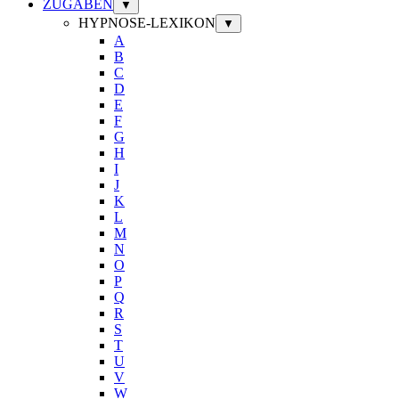
ZUGABEN
▼
HYPNOSE-LEXIKON
▼
A
B
C
D
E
F
G
H
I
J
K
L
M
N
O
P
Q
R
S
T
U
V
W