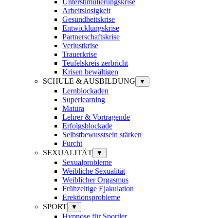
Unterstimulierungskrise
Arbeitslosigkeit
Gesundheitskrise
Entwicklungskrise
Partnerschaftskrise
Verlustkrise
Trauerkrise
Teufelskreis zerbricht
Krisen bewältigen
SCHULE & AUSBILDUNG
▼
Lernblockaden
Superlearning
Matura
Lehrer & Vortragende
Erfolgsblockade
Selbstbewusstsein stärken
Furcht
SEXUALITÄT
▼
Sexualprobleme
Weibliche Sexualität
Weiblicher Orgasmus
Frühzeitige Ejakulation
Erektionsprobleme
SPORT
▼
Hypnose für Sportler