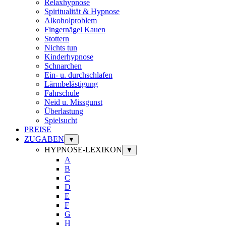
Relaxhypnose
Spiritualität & Hypnose
Alkoholproblem
Fingernägel Kauen
Stottern
Nichts tun
Kinderhypnose
Schnarchen
Ein- u. durchschlafen
Lärmbelästigung
Fahrschule
Neid u. Missgunst
Überlastung
Spielsucht
PREISE
ZUGABEN
▼
HYPNOSE-LEXIKON
▼
A
B
C
D
E
F
G
H