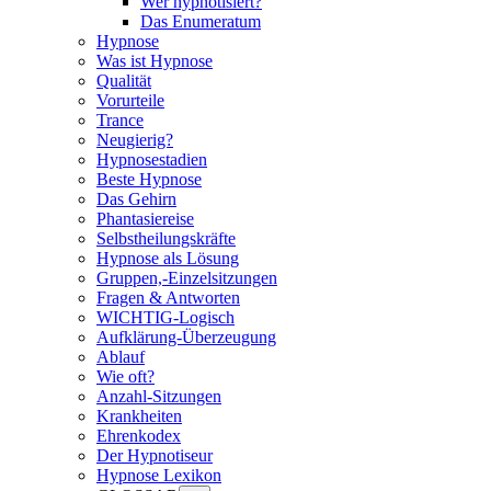
Wer hypnotisiert?
Das Enumeratum
Hypnose
Was ist Hypnose
Qualität
Vorurteile
Trance
Neugierig?
Hypnosestadien
Beste Hypnose
Das Gehirn
Phantasiereise
Selbstheilungskräfte
Hypnose als Lösung
Gruppen,-Einzelsitzungen
Fragen & Antworten
WICHTIG-Logisch
Aufklärung-Überzeugung
Ablauf
Wie oft?
Anzahl-Sitzungen
Krankheiten
Ehrenkodex
Der Hypnotiseur
Hypnose Lexikon