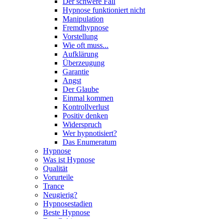
Der schwere Fall
Hypnose funktioniert nicht
Manipulation
Fremdhypnose
Vorstellung
Wie oft muss...
Aufklärung
Überzeugung
Garantie
Angst
Der Glaube
Einmal kommen
Kontrollverlust
Positiv denken
Widerspruch
Wer hypnotisiert?
Das Enumeratum
Hypnose
Was ist Hypnose
Qualität
Vorurteile
Trance
Neugierig?
Hypnosestadien
Beste Hypnose