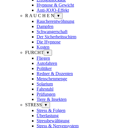
Hypnose & Gewicht
Anti-JOJO-Effekt
R A U C H E N
▼
Raucherentwöhnung
Dampfen
Schwangerschaft
Der Sicherheitsschirm
Die Hypnose
Kosten
FURCHT
▼
Fliegen
Autofahren
Politiker
Redner & Dozenten
Menschenmenge
Solarium
Fahrstuhl
Prüfungen
Tiere & Insekten
STRESS
▼
Stress & Folgen
Überlastung
Stressbewältigung
Stress & Nervensystem