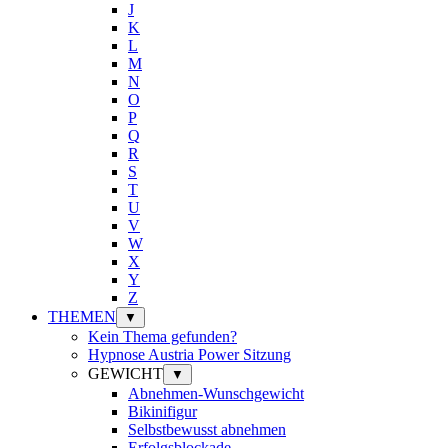
J
K
L
M
N
O
P
Q
R
S
T
U
V
W
X
Y
Z
THEMEN
▼
Kein Thema gefunden?
Hypnose Austria Power Sitzung
GEWICHT
▼
Abnehmen-Wunschgewicht
Bikinifigur
Selbstbewusst abnehmen
Erfolgsblockade