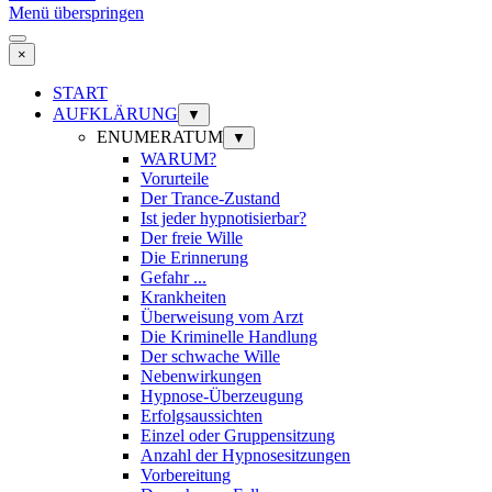
Menü überspringen
×
START
AUFKLÄRUNG
▼
ENUMERATUM
▼
WARUM?
Vorurteile
Der Trance-Zustand
Ist jeder hypnotisierbar?
Der freie Wille
Die Erinnerung
Gefahr ...
Krankheiten
Überweisung vom Arzt
Die Kriminelle Handlung
Der schwache Wille
Nebenwirkungen
Hypnose-Überzeugung
Erfolgsaussichten
Einzel oder Gruppensitzung
Anzahl der Hypnosesitzungen
Vorbereitung