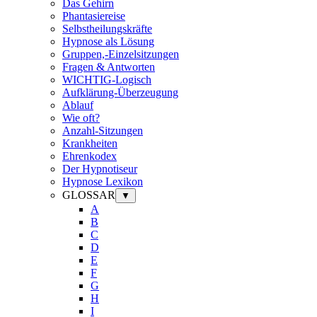
Das Gehirn
Phantasiereise
Selbstheilungskräfte
Hypnose als Lösung
Gruppen,-Einzelsitzungen
Fragen & Antworten
WICHTIG-Logisch
Aufklärung-Überzeugung
Ablauf
Wie oft?
Anzahl-Sitzungen
Krankheiten
Ehrenkodex
Der Hypnotiseur
Hypnose Lexikon
GLOSSAR
▼
A
B
C
D
E
F
G
H
I