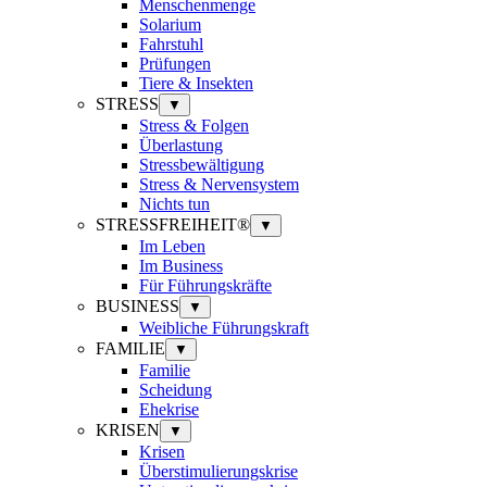
Menschenmenge
Solarium
Fahrstuhl
Prüfungen
Tiere & Insekten
STRESS
▼
Stress & Folgen
Überlastung
Stressbewältigung
Stress & Nervensystem
Nichts tun
STRESSFREIHEIT®
▼
Im Leben
Im Business
Für Führungskräfte
BUSINESS
▼
Weibliche Führungskraft
FAMILIE
▼
Familie
Scheidung
Ehekrise
KRISEN
▼
Krisen
Überstimulierungskrise