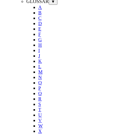
GLOSSAR
▼
A
B
C
D
E
F
G
H
I
J
K
L
M
N
O
P
Q
R
S
T
U
V
W
X