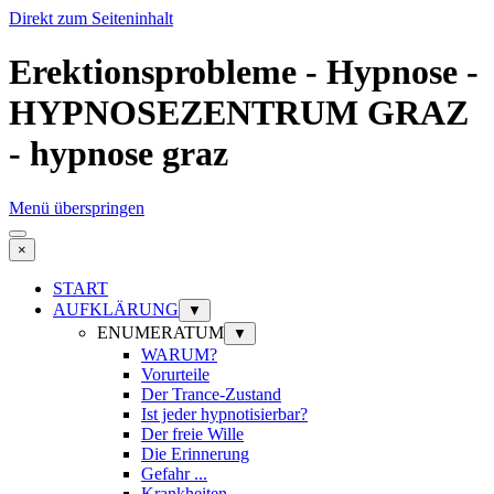
Direkt zum Seiteninhalt
Erektionsprobleme - Hypnose -
HYPNOSEZENTRUM GRAZ
- hypnose graz
Menü überspringen
×
START
AUFKLÄRUNG
▼
ENUMERATUM
▼
WARUM?
Vorurteile
Der Trance-Zustand
Ist jeder hypnotisierbar?
Der freie Wille
Die Erinnerung
Gefahr ...
Krankheiten