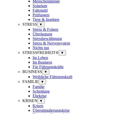
Menschenmenge
Solarium
Fahrstuhl
Prüfungen
Tiere & Insekten
STRESS
▼
Stress & Folgen
Überlastung
Stressbewältigung
Stress & Nervensystem
Nichts tun
STRESSFREIHEIT®
▼
Im Leben
Im Business
Für Führungskräfte
BUSINESS
▼
Weibliche Führungskraft
FAMILIE
▼
Familie
Scheidung
Ehekrise
KRISEN
▼
Krisen
Überstimulierungskrise