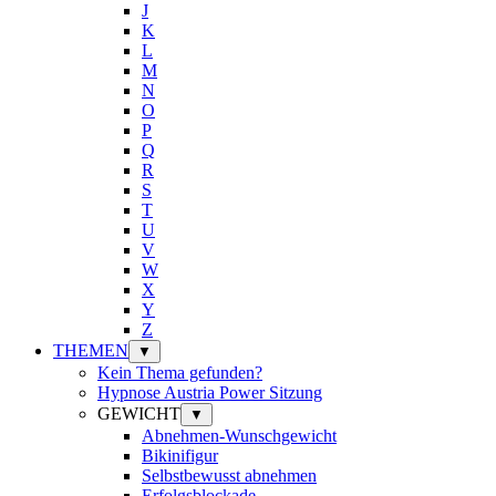
J
K
L
M
N
O
P
Q
R
S
T
U
V
W
X
Y
Z
THEMEN
▼
Kein Thema gefunden?
Hypnose Austria Power Sitzung
GEWICHT
▼
Abnehmen-Wunschgewicht
Bikinifigur
Selbstbewusst abnehmen
Erfolgsblockade