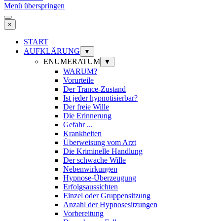
Menü überspringen
×
START
AUFKLÄRUNG
▼
ENUMERATUM
▼
WARUM?
Vorurteile
Der Trance-Zustand
Ist jeder hypnotisierbar?
Der freie Wille
Die Erinnerung
Gefahr ...
Krankheiten
Überweisung vom Arzt
Die Kriminelle Handlung
Der schwache Wille
Nebenwirkungen
Hypnose-Überzeugung
Erfolgsaussichten
Einzel oder Gruppensitzung
Anzahl der Hypnosesitzungen
Vorbereitung