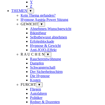
Y
Z
THEMEN
▼
Kein Thema gefunden?
Hypnose Austria Power Sitzung
GEWICHT
▼
Abnehmen-Wunschgewicht
Bikinifigur
Selbstbewusst abnehmen
Erfolgsblockade
Hypnose & Gewicht
Anti-JOJO-Effekt
R A U C H E N
▼
Raucherentwöhnung
Dampfen
Schwangerschaft
Der Sicherheitsschirm
Die Hypnose
Kosten
FURCHT
▼
Fliegen
Autofahren
Politiker
Redner & Dozenten