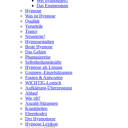
Wer hypnotisiert?
Das Enumeratum
Hypnose
Was ist Hypnose
Qualität
Vorurteile
Trance
Neugierig?
Hypnosestadien
Beste Hypnose
Das Gehirn
Phantasiereise
Selbstheilungskräfte
Hypnose als Lösung
Gruppen,-Einzelsitzungen
Fragen & Antworten
WICHTIG-Logisch
Aufklärung-Überzeugung
Ablauf
Wie oft?
Anzahl-Sitzungen
Krankheiten
Ehrenkodex
Der Hypnotiseur
Hypnose Lexikon