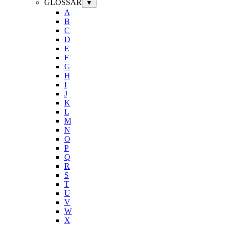
GLOSSAR
▼
A
B
C
D
E
F
G
H
I
J
K
L
M
N
O
P
Q
R
S
T
U
V
W
X