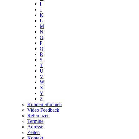
I
J
K
L
M
N
O
P
Q
R
S
T
U
V
W
X
Y
Z
Kunden Stimmen
Video Feedback
Referenzen
Termine
Adresse
Zeiten
Kontakt