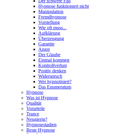
Der schwere Fall
Hypnose funktioniert nicht
Manipulation
Fremdhypnose
Vorstellung
Wie oft muss...
Aufklärung
Überzeugung
Garantie
Angst
Der Glaube
Einmal kommen
Kontrollverlust
Positiv denken
Widerspruch
Wer hypnotisiert?
Das Enumeratum
Hypnose
Was ist Hypnose
Qualität
Vorurteile
Trance
Neugierig?
Hypnosestadien
Beste Hypnose