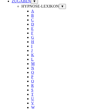
ZUGABEN
▼
HYPNOSE-LEXIKON
▼
A
B
C
D
E
F
G
H
I
J
K
L
M
N
O
P
Q
R
S
T
U
V
W