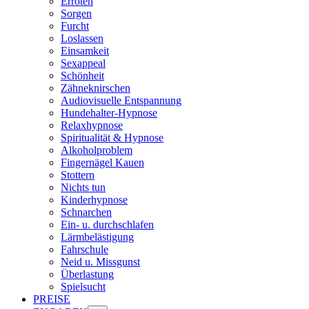
Erröten
Sorgen
Furcht
Loslassen
Einsamkeit
Sexappeal
Schönheit
Zähneknirschen
Audiovisuelle Entspannung
Hundehalter-Hypnose
Relaxhypnose
Spiritualität & Hypnose
Alkoholproblem
Fingernägel Kauen
Stottern
Nichts tun
Kinderhypnose
Schnarchen
Ein- u. durchschlafen
Lärmbelästigung
Fahrschule
Neid u. Missgunst
Überlastung
Spielsucht
PREISE