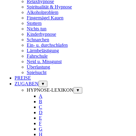
Relaxhypnose
Spiritualität & Hypnose
Alkoholproblem
Fingernägel Kauen
Stottern
Nichts tun
Kinderhypnose
Schnarchen
Ein- u. durchschlafen
Lärmbelästigung
Fahrschule
Neid u. Missgunst
Überlastung
Spielsucht
PREISE
ZUGABEN
▼
HYPNOSE-LEXIKON
▼
A
B
C
D
E
F
G
H