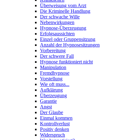
Überweisung vom Arzt
Die Kriminelle Handlung
Der schwache Wille
Nebenwirkungen
Hypnose-Überzeugung
Erfolgsaussichten
Einzel oder Gruppensitzung
Anzahl der Hypnosesitzungen
Vorbereitung
Der schwere Fall
Hypnose funktioniert nicht
Manipulation
Fremdhypnose
Vorstellung
Wie oft muss...
Aufklärung
Überzeugung
Garantie
Angst
Der Glaube
Einmal kommen
Kontrollverlust
Positiv denken
Widerspruch