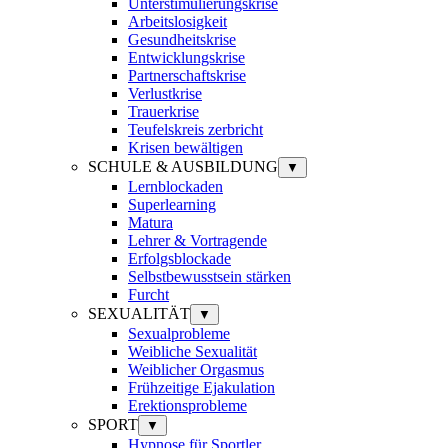
Unterstimulierungskrise
Arbeitslosigkeit
Gesundheitskrise
Entwicklungskrise
Partnerschaftskrise
Verlustkrise
Trauerkrise
Teufelskreis zerbricht
Krisen bewältigen
SCHULE & AUSBILDUNG
▼
Lernblockaden
Superlearning
Matura
Lehrer & Vortragende
Erfolgsblockade
Selbstbewusstsein stärken
Furcht
SEXUALITÄT
▼
Sexualprobleme
Weibliche Sexualität
Weiblicher Orgasmus
Frühzeitige Ejakulation
Erektionsprobleme
SPORT
▼
Hypnose für Sportler