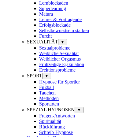
Lernblockaden
Superlearning
Matura
Lehrer & Vortragende
Erfolgsblockade
Selbstbewusstsein stärken
Furcht
SEXUALITÄT
▼
Sexualprobleme
Weibliche Sexualität
Weiblicher Orgasmus
Frühzeitige Ejakulation
Erektionsprobleme
SPORT
▼
Hypnose für Sportler
Fußball
Tauchen
Methoden
Sportarten
SPEZIAL HYPNOSEN
▼
Fragen-Antworten
Spiritualität
Rückführung
Schreib-Hypnose