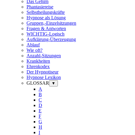
Das Gehirn
Phantasiereise
Selbstheilungskräfte
Hypnose als Lösung
Gruppen,-Einzelsitzungen
Fragen & Antworten
WICHTIG-Logisch
Aufklärung-Überzeugung
Ablauf
Wie oft?
Anzahl-Sitzungen
Krankheiten
Ehrenkodex
Der Hypnotiseur
Hypnose Lexikon
GLOSSAR
▼
A
B
C
D
E
F
G
H
I