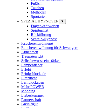
Fußball
Tauchen
Methoden
Sportarten
SPEZIAL HYPNOSEN
▼
Fragen-Antworten
Spiritualität
Rückführung
Schreib-Hypnose
Raucherentwöhnung
Raucherentwöhnung für Schwangere
Abnehmen
Traumgewicht
Selbstbewusstsein stärken
Lampenfieber
Erfolg
Erfolgsblockade
Eifersucht
Lernblockaden
Mehr POWER
Mobbing
Liebeskummer
Partnerschaft
Bikinifigur