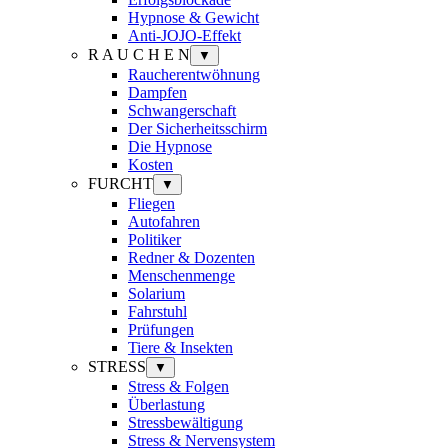
Hypnose & Gewicht
Anti-JOJO-Effekt
R A U C H E N
▼
Raucherentwöhnung
Dampfen
Schwangerschaft
Der Sicherheitsschirm
Die Hypnose
Kosten
FURCHT
▼
Fliegen
Autofahren
Politiker
Redner & Dozenten
Menschenmenge
Solarium
Fahrstuhl
Prüfungen
Tiere & Insekten
STRESS
▼
Stress & Folgen
Überlastung
Stressbewältigung
Stress & Nervensystem