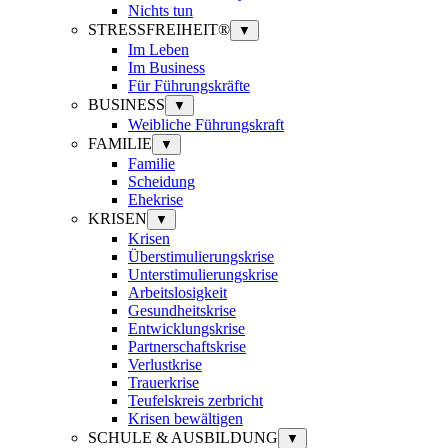
Nichts tun
STRESSFREIHEIT®
▼
Im Leben
Im Business
Für Führungskräfte
BUSINESS
▼
Weibliche Führungskraft
FAMILIE
▼
Familie
Scheidung
Ehekrise
KRISEN
▼
Krisen
Überstimulierungskrise
Unterstimulierungskrise
Arbeitslosigkeit
Gesundheitskrise
Entwicklungskrise
Partnerschaftskrise
Verlustkrise
Trauerkrise
Teufelskreis zerbricht
Krisen bewältigen
SCHULE & AUSBILDUNG
▼