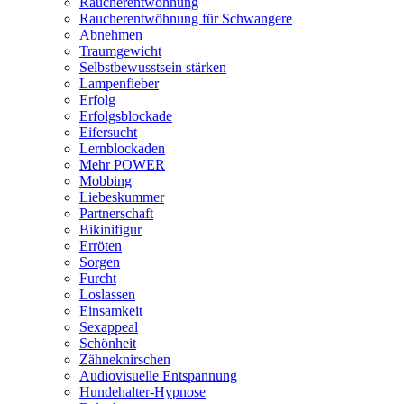
Raucherentwöhnung
Raucherentwöhnung für Schwangere
Abnehmen
Traumgewicht
Selbstbewusstsein stärken
Lampenfieber
Erfolg
Erfolgsblockade
Eifersucht
Lernblockaden
Mehr POWER
Mobbing
Liebeskummer
Partnerschaft
Bikinifigur
Erröten
Sorgen
Furcht
Loslassen
Einsamkeit
Sexappeal
Schönheit
Zähneknirschen
Audiovisuelle Entspannung
Hundehalter-Hypnose