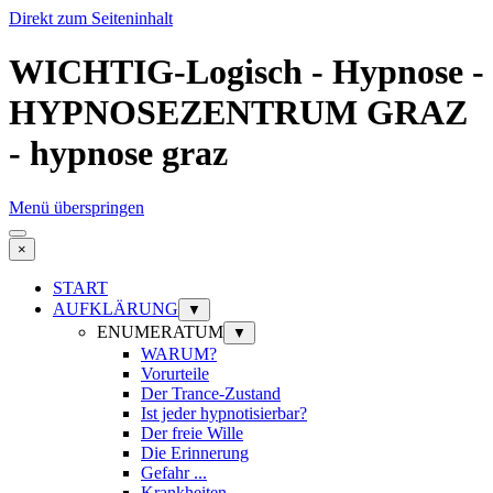
Direkt zum Seiteninhalt
WICHTIG-Logisch - Hypnose -
HYPNOSEZENTRUM GRAZ
- hypnose graz
Menü überspringen
×
START
AUFKLÄRUNG
▼
ENUMERATUM
▼
WARUM?
Vorurteile
Der Trance-Zustand
Ist jeder hypnotisierbar?
Der freie Wille
Die Erinnerung
Gefahr ...
Krankheiten