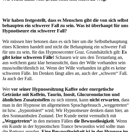
Wir haben festgestellt, dass es Menschen gibt die von sich selbst
behaupten ein schwerer Fall zu sein. Was ist überhaupt für uns
Hypnotiseure ein schwerer Fall?
Wir müssen hier betonen dass es sich hier um die Selbstbehauptung
eines Klienten handelt und nicht die Behauptung ein schwerer Fall
für uns zu sein, für das Hypnosecenter Graz. Grundsätzlich gilt:
Es
gibt keine schweren Fälle!
Schauen wir uns den Textanfang an,
aus welchem ganz klar heraussticht, dass der Wille vorhanden sein
muss/sollte/dienlich ist. Wenn der Wille vorhanden ist gibt es keine
schweren Fälle. Im Denken fängt alles an, auch der „schwere“ Fall.
Ja auch der Fall.
Wer
vor seiner Hypnosesitzung Kaffee oder energetische
Getränke mit Koffein, Taurin, Inosit, Glucuronolacton und
ähnlichen Zusatzstoffen
zu sich nimmt, kann
nicht erwarten
, dass
man in der Hypnose im allgemeinen Sprachgebrauch „weggetreten“
ist bzw. „hypnotisiert“ wird; Wir Hypnotiseure denken dann hier, an
den Somnambulen Zustand. Der Kunde meint vermutlich mit
„Weggetreten“
in den meisten Fällen
die Bewusstlosigkeit
. Wenn
ein Kunde in der hypnotischen Trance bewusstlos wird sollte man
die Rettung anrufen.
Eine Bewusstlosigkeit ist in der Hypnose im