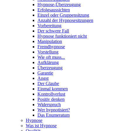
Hypnose-Überzeugung
Erfolgsaussichten
Einzel oder Gruppensitzung
Anzahl der Hypnosesitzungen
Vorbereitung
Der schwere Fall
Hypnose funktioniert nicht
Manipulation
Fremdhypnose
Vorstellung
Wie oft muss...
Aufklärung
Überzeugung
Garantie
Angst
Der Glaube
Einmal kommen
Kontrollverlust
Positiv denken
Widerspruch
Wer hypnotisiert?
Das Enumeratum
Hypnose
Was ist Hypnose
Qualität