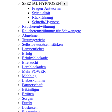
SPEZIAL HYPNOSEN
▼
Fragen-Antworten
Spiritualität
Rückführung
Schreib-Hypnose
Raucherentwöhnung
Raucherentwöhnung für Schwangere
Abnehmen
Traumgewicht
Selbstbewusstsein stärken
Lampenfieber
Erfolg
Erfolgsblockade
Eifersucht
Lernblockaden
Mehr POWER
Mobbing
Liebeskummer
Partnerschaft
Bikinifigur
Erröten
Sorgen
Furcht
Loslassen
Einsamkeit