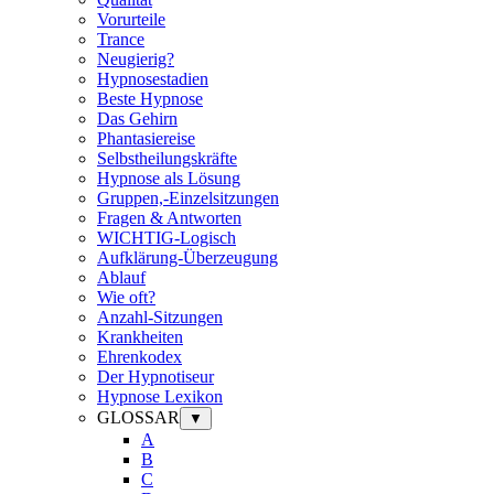
Vorurteile
Trance
Neugierig?
Hypnosestadien
Beste Hypnose
Das Gehirn
Phantasiereise
Selbstheilungskräfte
Hypnose als Lösung
Gruppen,-Einzelsitzungen
Fragen & Antworten
WICHTIG-Logisch
Aufklärung-Überzeugung
Ablauf
Wie oft?
Anzahl-Sitzungen
Krankheiten
Ehrenkodex
Der Hypnotiseur
Hypnose Lexikon
GLOSSAR
▼
A
B
C