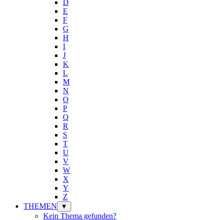
D
E
F
G
H
I
J
K
L
M
N
O
P
Q
R
S
T
U
V
W
X
Y
Z
THEMEN
▼
Kein Thema gefunden?