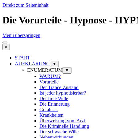
Direkt zum Seiteninhalt
Die Vorurteile - Hypnose - 
Menü überspringen
×
START
AUFKLÄRUNG
▼
ENUMERATUM
▼
WARUM?
Vorurteile
Der Trance-Zustand
Ist jeder hypnotisierbar?
Der freie Wille
Die Erinnerung
Gefahr ...
Krankheiten
Überweisung vom Arzt
Die Kriminelle Handlung
Der schwache Wille
Nebenwirkungen