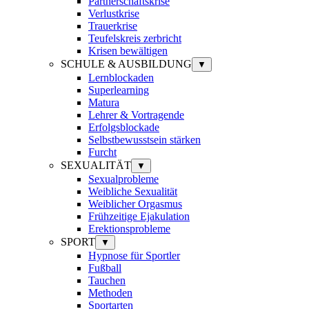
Partnerschaftskrise
Verlustkrise
Trauerkrise
Teufelskreis zerbricht
Krisen bewältigen
SCHULE & AUSBILDUNG
▼
Lernblockaden
Superlearning
Matura
Lehrer & Vortragende
Erfolgsblockade
Selbstbewusstsein stärken
Furcht
SEXUALITÄT
▼
Sexualprobleme
Weibliche Sexualität
Weiblicher Orgasmus
Frühzeitige Ejakulation
Erektionsprobleme
SPORT
▼
Hypnose für Sportler
Fußball
Tauchen
Methoden
Sportarten