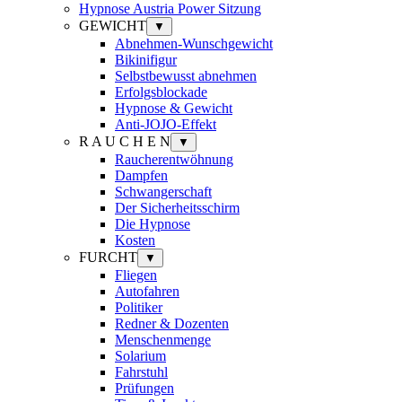
Hypnose Austria Power Sitzung
GEWICHT
▼
Abnehmen-Wunschgewicht
Bikinifigur
Selbstbewusst abnehmen
Erfolgsblockade
Hypnose & Gewicht
Anti-JOJO-Effekt
R A U C H E N
▼
Raucherentwöhnung
Dampfen
Schwangerschaft
Der Sicherheitsschirm
Die Hypnose
Kosten
FURCHT
▼
Fliegen
Autofahren
Politiker
Redner & Dozenten
Menschenmenge
Solarium
Fahrstuhl
Prüfungen