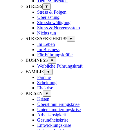
Tiere & Insekten
STRESS
▼
Stress & Folgen
Überlastung
Stressbewältigung
Stress & Nervensystem
Nichts tun
STRESSFREIHEIT®
▼
Im Leben
Im Business
Für Führungskräfte
BUSINESS
▼
Weibliche Führungskraft
FAMILIE
▼
Familie
Scheidung
Ehekrise
KRISEN
▼
Krisen
Überstimulierungskrise
Unterstimulierungskrise
Arbeitslosigkeit
Gesundheitskrise
Entwicklungskrise