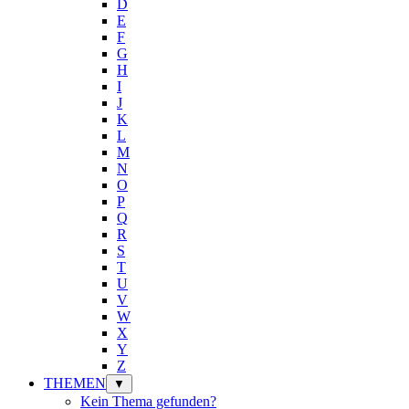
D
E
F
G
H
I
J
K
L
M
N
O
P
Q
R
S
T
U
V
W
X
Y
Z
THEMEN
▼
Kein Thema gefunden?