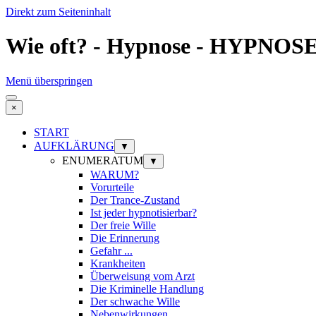
Direkt zum Seiteninhalt
Wie oft? - Hypnose - HYPNO
Menü überspringen
×
START
AUFKLÄRUNG
▼
ENUMERATUM
▼
WARUM?
Vorurteile
Der Trance-Zustand
Ist jeder hypnotisierbar?
Der freie Wille
Die Erinnerung
Gefahr ...
Krankheiten
Überweisung vom Arzt
Die Kriminelle Handlung
Der schwache Wille
Nebenwirkungen