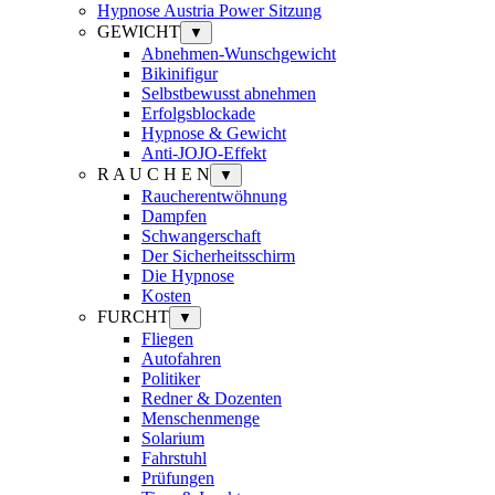
Hypnose Austria Power Sitzung
GEWICHT
▼
Abnehmen-Wunschgewicht
Bikinifigur
Selbstbewusst abnehmen
Erfolgsblockade
Hypnose & Gewicht
Anti-JOJO-Effekt
R A U C H E N
▼
Raucherentwöhnung
Dampfen
Schwangerschaft
Der Sicherheitsschirm
Die Hypnose
Kosten
FURCHT
▼
Fliegen
Autofahren
Politiker
Redner & Dozenten
Menschenmenge
Solarium
Fahrstuhl
Prüfungen