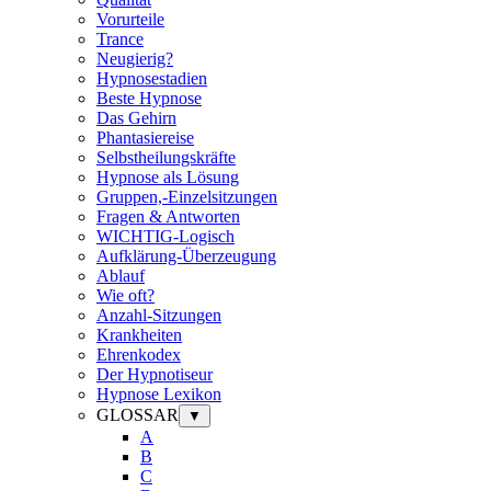
Vorurteile
Trance
Neugierig?
Hypnosestadien
Beste Hypnose
Das Gehirn
Phantasiereise
Selbstheilungskräfte
Hypnose als Lösung
Gruppen,-Einzelsitzungen
Fragen & Antworten
WICHTIG-Logisch
Aufklärung-Überzeugung
Ablauf
Wie oft?
Anzahl-Sitzungen
Krankheiten
Ehrenkodex
Der Hypnotiseur
Hypnose Lexikon
GLOSSAR
▼
A
B
C