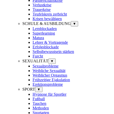
Partnerschaftskrise
Verlustkrise
Trauerkrise
Teufelskreis zerbricht
Krisen bewältigen
SCHULE & AUSBILDUNG
▼
Lernblockaden
Superlearning
Matura
Lehrer & Vortragende
Erfolgsblockade
Selbstbewusstsein stärken
Furcht
SEXUALITÄT
▼
Sexualprobleme
Weibliche Sexualität
Weiblicher Orgasmus
Frühzeitige Ejakulation
Erektionsprobleme
SPORT
▼
Hypnose für Sportler
Fußball
Tauchen
Methoden
Sportarten