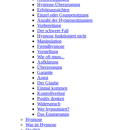
Hypnose-Überzeugung
Erfolgsaussichten
Einzel oder Gruppensitzung
Anzahl der Hypnosesitzungen
Vorbereitung
Der schwere Fall
Hypnose funktioniert nicht
Manipulation
Fremdhypnose
Vorstellung
Wie oft muss...
Aufklärung
Überzeugung
Garantie
Angst
Der Glaube
Einmal kommen
Kontrollverlust
Positiv denken
Widerspruch
Wer hypnotisiert?
Das Enumeratum
Hypnose
Was ist Hypnose
Qualität