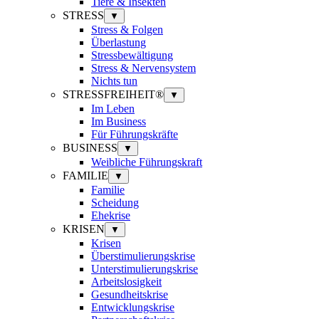
Tiere & Insekten
STRESS
▼
Stress & Folgen
Überlastung
Stressbewältigung
Stress & Nervensystem
Nichts tun
STRESSFREIHEIT®
▼
Im Leben
Im Business
Für Führungskräfte
BUSINESS
▼
Weibliche Führungskraft
FAMILIE
▼
Familie
Scheidung
Ehekrise
KRISEN
▼
Krisen
Überstimulierungskrise
Unterstimulierungskrise
Arbeitslosigkeit
Gesundheitskrise
Entwicklungskrise