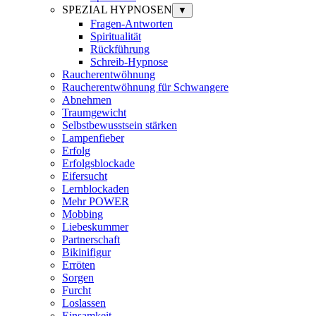
SPEZIAL HYPNOSEN
▼
Fragen-Antworten
Spiritualität
Rückführung
Schreib-Hypnose
Raucherentwöhnung
Raucherentwöhnung für Schwangere
Abnehmen
Traumgewicht
Selbstbewusstsein stärken
Lampenfieber
Erfolg
Erfolgsblockade
Eifersucht
Lernblockaden
Mehr POWER
Mobbing
Liebeskummer
Partnerschaft
Bikinifigur
Erröten
Sorgen
Furcht
Loslassen
Einsamkeit