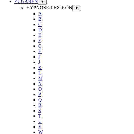
ZUGABEN
▼
HYPNOSE-LEXIKON
▼
A
B
C
D
E
F
G
H
I
J
K
L
M
N
O
P
Q
R
S
T
U
V
W