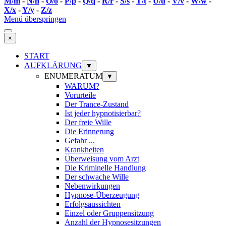
M/m
-
N/n
-
O/o
-
P/p
-
Q/q
-
R/r
-
S/s
-
T/t
-
U/u
-
V/v
-
W/w
-
X/x
-
Y/y
-
Z/z
Menü überspringen
×
START
AUFKLÄRUNG
▼
ENUMERATUM
▼
WARUM?
Vorurteile
Der Trance-Zustand
Ist jeder hypnotisierbar?
Der freie Wille
Die Erinnerung
Gefahr ...
Krankheiten
Überweisung vom Arzt
Die Kriminelle Handlung
Der schwache Wille
Nebenwirkungen
Hypnose-Überzeugung
Erfolgsaussichten
Einzel oder Gruppensitzung
Anzahl der Hypnosesitzungen