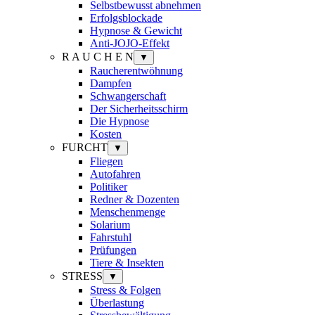
Selbstbewusst abnehmen
Erfolgsblockade
Hypnose & Gewicht
Anti-JOJO-Effekt
R A U C H E N
▼
Raucherentwöhnung
Dampfen
Schwangerschaft
Der Sicherheitsschirm
Die Hypnose
Kosten
FURCHT
▼
Fliegen
Autofahren
Politiker
Redner & Dozenten
Menschenmenge
Solarium
Fahrstuhl
Prüfungen
Tiere & Insekten
STRESS
▼
Stress & Folgen
Überlastung