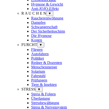
Hypnose & Gewicht
Anti-JOJO-Effekt
R A U C H E N
▼
Raucherentwöhnung
Dampfen
Schwangerschaft
Der Sicherheitsschirm
Die Hypnose
Kosten
FURCHT
▼
Fliegen
Autofahren
Politiker
Redner & Dozenten
Menschenmenge
Solarium
Fahrstuhl
Prüfungen
Tiere & Insekten
STRESS
▼
Stress & Folgen
Überlastung
Stressbewältigung
Stress & Nervensystem