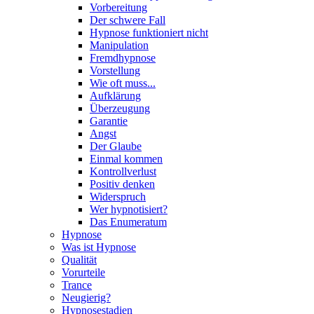
Vorbereitung
Der schwere Fall
Hypnose funktioniert nicht
Manipulation
Fremdhypnose
Vorstellung
Wie oft muss...
Aufklärung
Überzeugung
Garantie
Angst
Der Glaube
Einmal kommen
Kontrollverlust
Positiv denken
Widerspruch
Wer hypnotisiert?
Das Enumeratum
Hypnose
Was ist Hypnose
Qualität
Vorurteile
Trance
Neugierig?
Hypnosestadien