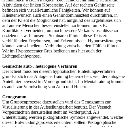
Aktivitäten der linken Körperseite. Auf der rechten Gehirnseite
befinden sich visuell-räumliche Fähigkeiten. Wir können auf
Klientenwunsch auch einen Gehirndominanztest durchführen, in
dem der Klient die Möglichkeit hat, aufgrund des Ergebnisses sich
auf andere Menschen besser einstellen zu können, um z.B.
Konflikte zu vermeiden, um noch bessere Verkaufsabschlüsse zu
erzielen u.s.w. In unseren Seminaren führten diese Tests zu
verblüffenden Ergebnissen, und Erkenntnissen. Hypnosesitzungen
können zur schnelleren Verbindung zwischen den Hälften führen.
Wir im Hypnosecenter Graz bedienen uns hier auch der
Lichtquellenhypnose.
Gemischte auto-, heterogene Verfahren
Der Klient muss bei diesem hypnotischen Einleitungsverfahren
grundsätzlich das Autogene-Training beherrschen, weil der autogene
Anteil hier bewusst im Vordergrund steht. Im Mentaltraining kommt
es auch zur Vermischung von Auto und Hetero.
Genogramm
Um Gruppenprozesse darzustellen wird das Genogramm zur
Visualisierung in der Aufstellungsarbeit benutzt. Der Versuch
Vorgeschichten darzustellen steht im Vordergrund. Als
Unterstützung werden piktografische Symbole angewendet, welche
diesen Entwicklungsprozess erleichtern sollten. Piktographische