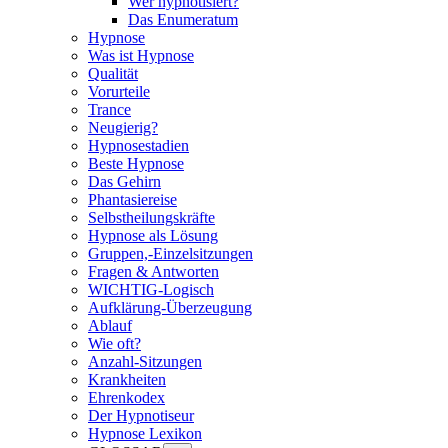
Wer hypnotisiert?
Das Enumeratum
Hypnose
Was ist Hypnose
Qualität
Vorurteile
Trance
Neugierig?
Hypnosestadien
Beste Hypnose
Das Gehirn
Phantasiereise
Selbstheilungskräfte
Hypnose als Lösung
Gruppen,-Einzelsitzungen
Fragen & Antworten
WICHTIG-Logisch
Aufklärung-Überzeugung
Ablauf
Wie oft?
Anzahl-Sitzungen
Krankheiten
Ehrenkodex
Der Hypnotiseur
Hypnose Lexikon