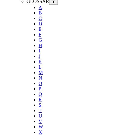
GLOSSAR
▼
A
B
C
D
E
F
G
H
I
J
K
L
M
N
O
P
Q
R
S
T
U
V
W
X