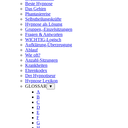
Beste Hypnose
Das Gehirn
Phantasiereise
Selbstheilungskräfte
Hypnose als Lösung
Gruppen,-Einzelsitzungen
Fragen & Antworten
WICHTIG-Logisch
Aufklärung-Überzeugung
Ablauf
Wie oft?
Anzahl-Sitzungen
Krankheiten
Ehrenkodex
Der Hypnotiseur
Hypnose Lexikon
GLOSSAR
▼
A
B
C
D
E
F
G
H