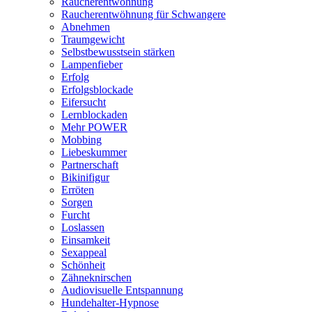
Raucherentwöhnung
Raucherentwöhnung für Schwangere
Abnehmen
Traumgewicht
Selbstbewusstsein stärken
Lampenfieber
Erfolg
Erfolgsblockade
Eifersucht
Lernblockaden
Mehr POWER
Mobbing
Liebeskummer
Partnerschaft
Bikinifigur
Erröten
Sorgen
Furcht
Loslassen
Einsamkeit
Sexappeal
Schönheit
Zähneknirschen
Audiovisuelle Entspannung
Hundehalter-Hypnose