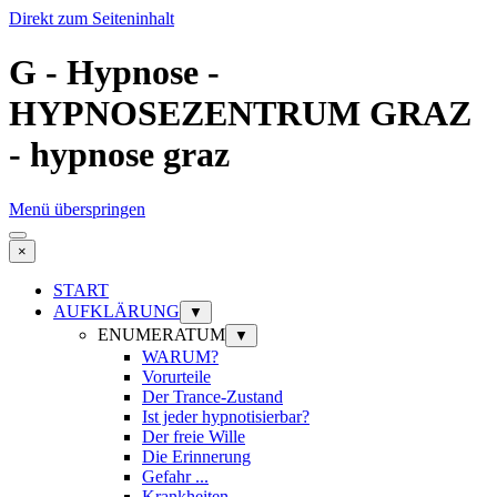
Direkt zum Seiteninhalt
G - Hypnose -
HYPNOSEZENTRUM GRAZ
- hypnose graz
Menü überspringen
×
START
AUFKLÄRUNG
▼
ENUMERATUM
▼
WARUM?
Vorurteile
Der Trance-Zustand
Ist jeder hypnotisierbar?
Der freie Wille
Die Erinnerung
Gefahr ...
Krankheiten