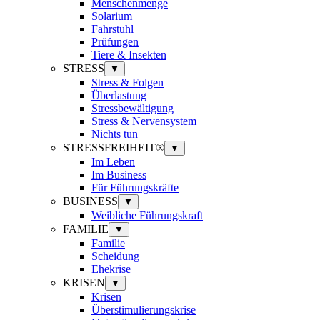
Menschenmenge
Solarium
Fahrstuhl
Prüfungen
Tiere & Insekten
STRESS
▼
Stress & Folgen
Überlastung
Stressbewältigung
Stress & Nervensystem
Nichts tun
STRESSFREIHEIT®
▼
Im Leben
Im Business
Für Führungskräfte
BUSINESS
▼
Weibliche Führungskraft
FAMILIE
▼
Familie
Scheidung
Ehekrise
KRISEN
▼
Krisen
Überstimulierungskrise