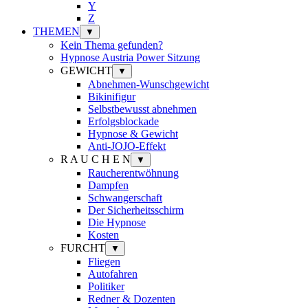
Y
Z
THEMEN
▼
Kein Thema gefunden?
Hypnose Austria Power Sitzung
GEWICHT
▼
Abnehmen-Wunschgewicht
Bikinifigur
Selbstbewusst abnehmen
Erfolgsblockade
Hypnose & Gewicht
Anti-JOJO-Effekt
R A U C H E N
▼
Raucherentwöhnung
Dampfen
Schwangerschaft
Der Sicherheitsschirm
Die Hypnose
Kosten
FURCHT
▼
Fliegen
Autofahren
Politiker
Redner & Dozenten