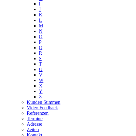
I
J
K
L
M
N
O
P
Q
R
S
T
U
V
W
X
Y
Z
Kunden Stimmen
Video Feedback
Referenzen
Termine
Adresse
Zeiten
Kontakt