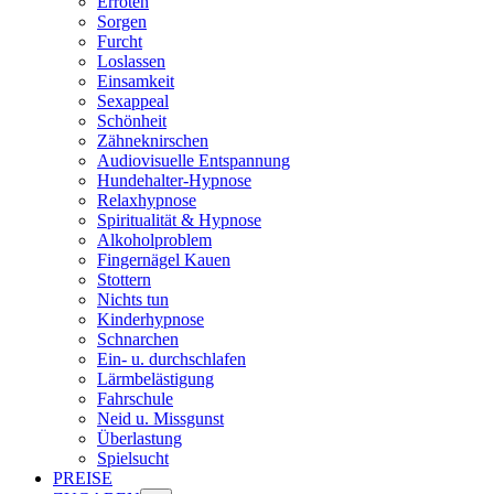
Erröten
Sorgen
Furcht
Loslassen
Einsamkeit
Sexappeal
Schönheit
Zähneknirschen
Audiovisuelle Entspannung
Hundehalter-Hypnose
Relaxhypnose
Spiritualität & Hypnose
Alkoholproblem
Fingernägel Kauen
Stottern
Nichts tun
Kinderhypnose
Schnarchen
Ein- u. durchschlafen
Lärmbelästigung
Fahrschule
Neid u. Missgunst
Überlastung
Spielsucht
PREISE