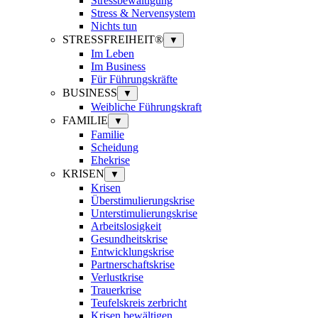
Stressbewältigung
Stress & Nervensystem
Nichts tun
STRESSFREIHEIT®
▼
Im Leben
Im Business
Für Führungskräfte
BUSINESS
▼
Weibliche Führungskraft
FAMILIE
▼
Familie
Scheidung
Ehekrise
KRISEN
▼
Krisen
Überstimulierungskrise
Unterstimulierungskrise
Arbeitslosigkeit
Gesundheitskrise
Entwicklungskrise
Partnerschaftskrise
Verlustkrise
Trauerkrise
Teufelskreis zerbricht
Krisen bewältigen