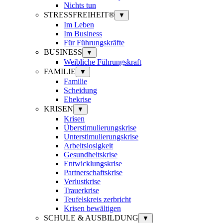
Nichts tun
STRESSFREIHEIT®
▼
Im Leben
Im Business
Für Führungskräfte
BUSINESS
▼
Weibliche Führungskraft
FAMILIE
▼
Familie
Scheidung
Ehekrise
KRISEN
▼
Krisen
Überstimulierungskrise
Unterstimulierungskrise
Arbeitslosigkeit
Gesundheitskrise
Entwicklungskrise
Partnerschaftskrise
Verlustkrise
Trauerkrise
Teufelskreis zerbricht
Krisen bewältigen
SCHULE & AUSBILDUNG
▼