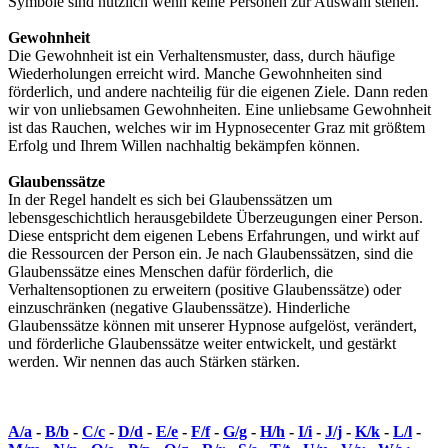
Symbole sind nützlich wenn keine Personen zur Auswahl stehen.
Gewohnheit
Die Gewohnheit ist ein Verhaltensmuster, dass, durch häufige
Wiederholungen erreicht wird. Manche Gewohnheiten sind
förderlich, und andere nachteilig für die eigenen Ziele. Dann reden
wir von unliebsamen Gewohnheiten. Eine unliebsame Gewohnheit
ist das Rauchen, welches wir im Hypnosecenter Graz mit größtem
Erfolg und Ihrem Willen nachhaltig bekämpfen können.
Glaubenssätze
In der Regel handelt es sich bei Glaubenssätzen um
lebensgeschichtlich herausgebildete Überzeugungen einer Person.
Diese entspricht dem eigenen Lebens Erfahrungen, und wirkt auf
die Ressourcen der Person ein. Je nach Glaubenssätzen, sind die
Glaubenssätze eines Menschen dafür förderlich, die
Verhaltensoptionen zu erweitern (positive Glaubenssätze) oder
einzuschränken (negative Glaubenssätze). Hinderliche
Glaubenssätze können mit unserer Hypnose aufgelöst, verändert,
und förderliche Glaubenssätze weiter entwickelt, und gestärkt
werden. Wir nennen das auch Stärken stärken.
A/a
-
B/b
-
C/c
-
D/d
-
E/e
-
F/f
-
G/g
-
H/h
-
I/i
-
J/j
-
K/k
-
L/l
-