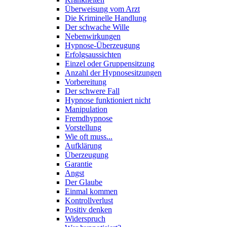
Überweisung vom Arzt
Die Kriminelle Handlung
Der schwache Wille
Nebenwirkungen
Hypnose-Überzeugung
Erfolgsaussichten
Einzel oder Gruppensitzung
Anzahl der Hypnosesitzungen
Vorbereitung
Der schwere Fall
Hypnose funktioniert nicht
Manipulation
Fremdhypnose
Vorstellung
Wie oft muss...
Aufklärung
Überzeugung
Garantie
Angst
Der Glaube
Einmal kommen
Kontrollverlust
Positiv denken
Widerspruch