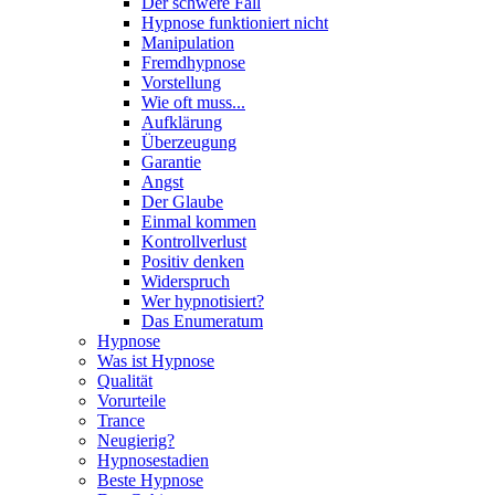
Der schwere Fall
Hypnose funktioniert nicht
Manipulation
Fremdhypnose
Vorstellung
Wie oft muss...
Aufklärung
Überzeugung
Garantie
Angst
Der Glaube
Einmal kommen
Kontrollverlust
Positiv denken
Widerspruch
Wer hypnotisiert?
Das Enumeratum
Hypnose
Was ist Hypnose
Qualität
Vorurteile
Trance
Neugierig?
Hypnosestadien
Beste Hypnose