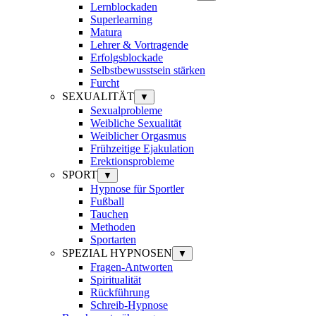
Lernblockaden
Superlearning
Matura
Lehrer & Vortragende
Erfolgsblockade
Selbstbewusstsein stärken
Furcht
SEXUALITÄT
▼
Sexualprobleme
Weibliche Sexualität
Weiblicher Orgasmus
Frühzeitige Ejakulation
Erektionsprobleme
SPORT
▼
Hypnose für Sportler
Fußball
Tauchen
Methoden
Sportarten
SPEZIAL HYPNOSEN
▼
Fragen-Antworten
Spiritualität
Rückführung
Schreib-Hypnose