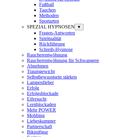
Fußball
Tauchen
Methoden
Sportarten
SPEZIAL HYPNOSEN
▼
Fragen-Antworten
Spiritualität
Rückführung
Schreib-Hypnose
Raucherentwöhnung
Raucherentwöhnung für Schwangere
Abnehmen
Traumgewicht
Selbstbewusstsein stärken
Lampenfieber
Erfolg
Erfolgsblockade
Eifersucht
Lernblockaden
Mehr POWER
Mobbing
Liebeskummer
Partnerschaft
Bikinifigur