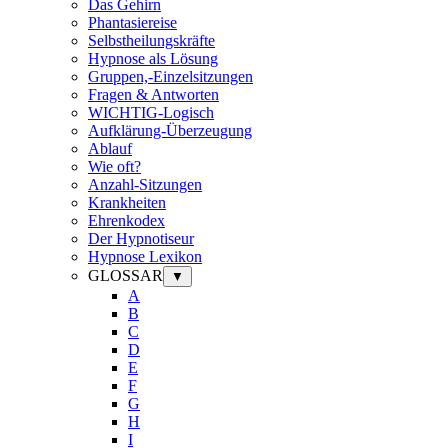
Das Gehirn
Phantasiereise
Selbstheilungskräfte
Hypnose als Lösung
Gruppen,-Einzelsitzungen
Fragen & Antworten
WICHTIG-Logisch
Aufklärung-Überzeugung
Ablauf
Wie oft?
Anzahl-Sitzungen
Krankheiten
Ehrenkodex
Der Hypnotiseur
Hypnose Lexikon
GLOSSAR
▼
A
B
C
D
E
F
G
H
I