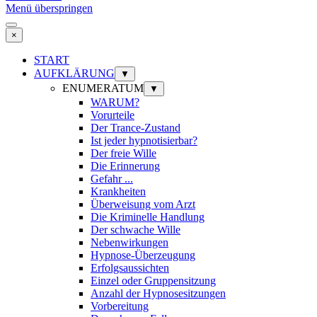
Menü überspringen
×
START
AUFKLÄRUNG
▼
ENUMERATUM
▼
WARUM?
Vorurteile
Der Trance-Zustand
Ist jeder hypnotisierbar?
Der freie Wille
Die Erinnerung
Gefahr ...
Krankheiten
Überweisung vom Arzt
Die Kriminelle Handlung
Der schwache Wille
Nebenwirkungen
Hypnose-Überzeugung
Erfolgsaussichten
Einzel oder Gruppensitzung
Anzahl der Hypnosesitzungen
Vorbereitung