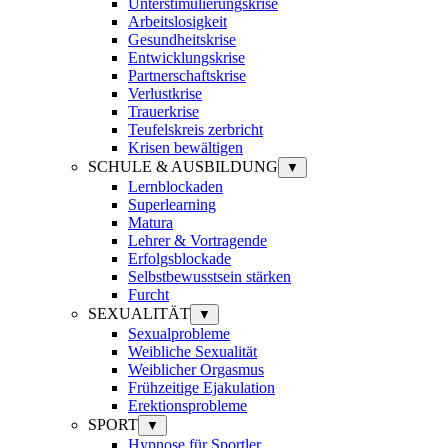
Unterstimulierungskrise
Arbeitslosigkeit
Gesundheitskrise
Entwicklungskrise
Partnerschaftskrise
Verlustkrise
Trauerkrise
Teufelskreis zerbricht
Krisen bewältigen
SCHULE & AUSBILDUNG
▼
Lernblockaden
Superlearning
Matura
Lehrer & Vortragende
Erfolgsblockade
Selbstbewusstsein stärken
Furcht
SEXUALITÄT
▼
Sexualprobleme
Weibliche Sexualität
Weiblicher Orgasmus
Frühzeitige Ejakulation
Erektionsprobleme
SPORT
▼
Hypnose für Sportler