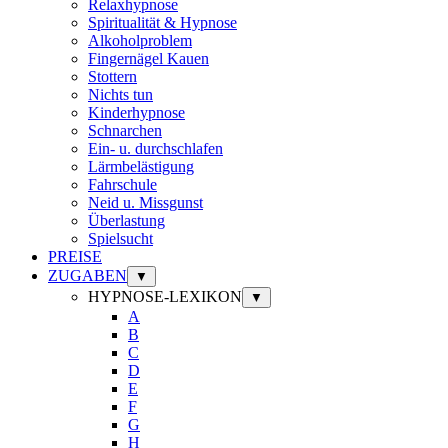
Relaxhypnose
Spiritualität & Hypnose
Alkoholproblem
Fingernägel Kauen
Stottern
Nichts tun
Kinderhypnose
Schnarchen
Ein- u. durchschlafen
Lärmbelästigung
Fahrschule
Neid u. Missgunst
Überlastung
Spielsucht
PREISE
ZUGABEN
▼
HYPNOSE-LEXIKON
▼
A
B
C
D
E
F
G
H