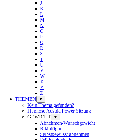
J
K
L
M
N
O
P
Q
R
S
T
U
V
W
X
Y
Z
THEMEN
▼
Kein Thema gefunden?
Hypnose Austria Power Sitzung
GEWICHT
▼
Abnehmen-Wunschgewicht
Bikinifigur
Selbstbewusst abnehmen
Erfolgsblockade