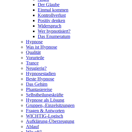
Der Glaube
Einmal kommen
Kontrollverlust
Positiv denken
Widerspruch
Wer hypnotisiert?
Das Enumeratum
Hypnose
Was ist Hypnose
Qualität
Vorurteile
Trance
Neugierig?
Hypnosestadien
Beste Hypnose
Das Gehirn
Phantasiereise
Selbstheilungskräfte
Hypnose als Lösung
Gruppen,-Einzelsitzungen
Fragen & Antworten
WICHTIG-Logisch
Aufklärung-Überzeugung
Ablauf
Wie oft?