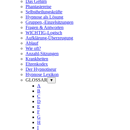
Das Gehirn
Phantasiereise
Selbstheilungskräfte
Hypnose als Lösung
Gruppen,-Einzelsitzungen
Fragen & Antworten
WICHTIG-Logisch
Aufklärung-Überzeugung
Ablauf
Wie oft?
Anzahl-Sitzungen
Krankheiten
Ehrenkodex
Der Hypnotiseur
Hypnose Lexikon
GLOSSAR
▼
A
B
C
D
E
F
G
H
I