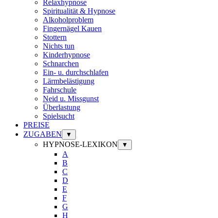
Relaxhypnose
Spiritualität & Hypnose
Alkoholproblem
Fingernägel Kauen
Stottern
Nichts tun
Kinderhypnose
Schnarchen
Ein- u. durchschlafen
Lärmbelästigung
Fahrschule
Neid u. Missgunst
Überlastung
Spielsucht
PREISE
ZUGABEN
▼
HYPNOSE-LEXIKON
▼
A
B
C
D
E
F
G
H