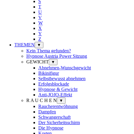
S
T
U
V
W
X
Y
Z
THEMEN
▼
Kein Thema gefunden?
Hypnose Austria Power Sitzung
GEWICHT
▼
Abnehmen-Wunschgewicht
Bikinifigur
Selbstbewusst abnehmen
Erfolgsblockade
Hypnose & Gewicht
Anti-JOJO-Effekt
R A U C H E N
▼
Raucherentwöhnung
Dampfen
Schwangerschaft
Der Sicherheitsschirm
Die Hypnose
Kosten