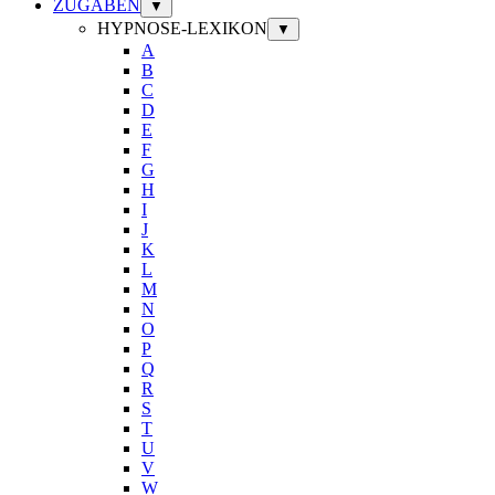
ZUGABEN
▼
HYPNOSE-LEXIKON
▼
A
B
C
D
E
F
G
H
I
J
K
L
M
N
O
P
Q
R
S
T
U
V
W