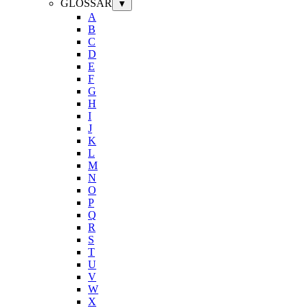
GLOSSAR
▼
A
B
C
D
E
F
G
H
I
J
K
L
M
N
O
P
Q
R
S
T
U
V
W
X