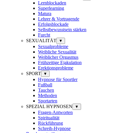
Lernblockaden
Superlearning
Matura
Lehrer & Vortragende
Erfolgsblockade
Selbstbewusstsein stärken
Furcht
SEXUALITÄT
▼
Sexualprobleme
Weibliche Sexualität
Weiblicher Orgasmus
Frühzeitige Ejakulation
Erektionsprobleme
SPORT
▼
Hypnose für Sportler
Fußball
Tauchen
Methoden
Sportarten
SPEZIAL HYPNOSEN
▼
Fragen-Antworten
Spiritualität
Rückführung
Schreib-Hypnose