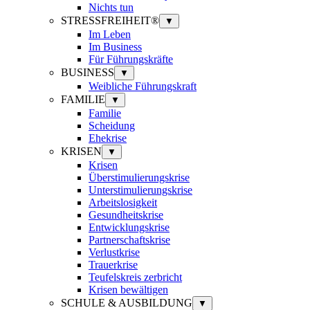
Nichts tun
STRESSFREIHEIT®
▼
Im Leben
Im Business
Für Führungskräfte
BUSINESS
▼
Weibliche Führungskraft
FAMILIE
▼
Familie
Scheidung
Ehekrise
KRISEN
▼
Krisen
Überstimulierungskrise
Unterstimulierungskrise
Arbeitslosigkeit
Gesundheitskrise
Entwicklungskrise
Partnerschaftskrise
Verlustkrise
Trauerkrise
Teufelskreis zerbricht
Krisen bewältigen
SCHULE & AUSBILDUNG
▼