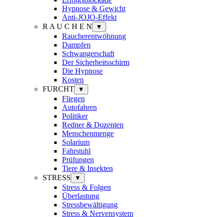
Hypnose & Gewicht
Anti-JOJO-Effekt
R A U C H E N
▼
Raucherentwöhnung
Dampfen
Schwangerschaft
Der Sicherheitsschirm
Die Hypnose
Kosten
FURCHT
▼
Fliegen
Autofahren
Politiker
Redner & Dozenten
Menschenmenge
Solarium
Fahrstuhl
Prüfungen
Tiere & Insekten
STRESS
▼
Stress & Folgen
Überlastung
Stressbewältigung
Stress & Nervensystem