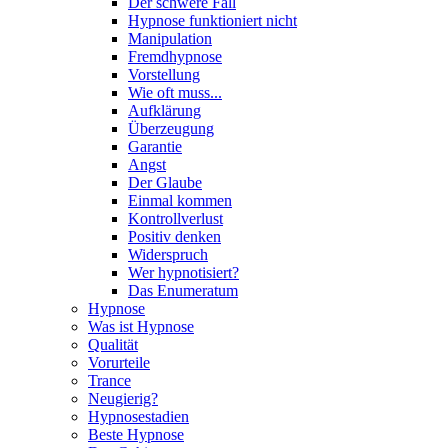
Der schwere Fall
Hypnose funktioniert nicht
Manipulation
Fremdhypnose
Vorstellung
Wie oft muss...
Aufklärung
Überzeugung
Garantie
Angst
Der Glaube
Einmal kommen
Kontrollverlust
Positiv denken
Widerspruch
Wer hypnotisiert?
Das Enumeratum
Hypnose
Was ist Hypnose
Qualität
Vorurteile
Trance
Neugierig?
Hypnosestadien
Beste Hypnose