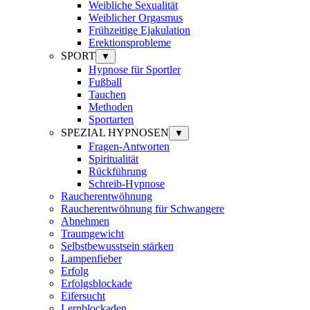
Weibliche Sexualität
Weiblicher Orgasmus
Frühzeitige Ejakulation
Erektionsprobleme
SPORT
▼
Hypnose für Sportler
Fußball
Tauchen
Methoden
Sportarten
SPEZIAL HYPNOSEN
▼
Fragen-Antworten
Spiritualität
Rückführung
Schreib-Hypnose
Raucherentwöhnung
Raucherentwöhnung für Schwangere
Abnehmen
Traumgewicht
Selbstbewusstsein stärken
Lampenfieber
Erfolg
Erfolgsblockade
Eifersucht
Lernblockaden