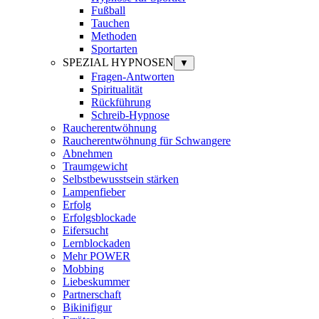
Fußball
Tauchen
Methoden
Sportarten
SPEZIAL HYPNOSEN
▼
Fragen-Antworten
Spiritualität
Rückführung
Schreib-Hypnose
Raucherentwöhnung
Raucherentwöhnung für Schwangere
Abnehmen
Traumgewicht
Selbstbewusstsein stärken
Lampenfieber
Erfolg
Erfolgsblockade
Eifersucht
Lernblockaden
Mehr POWER
Mobbing
Liebeskummer
Partnerschaft
Bikinifigur