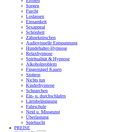
Erröten
Sorgen
Furcht
Loslassen
Einsamkeit
Sexappeal
Schönheit
Zähneknirschen
Audiovisuelle Entspannung
Hundehalter-Hypnose
Relaxhypnose
Spiritualität & Hypnose
Alkoholproblem
Fingernägel Kauen
Stottern
Nichts tun
Kinderhypnose
Schnarchen
Ein- u. durchschlafen
Lärmbelästigung
Fahrschule
Neid u. Missgunst
Überlastung
Spielsucht
PREISE