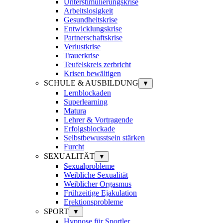
Unterstimulierungskrise
Arbeitslosigkeit
Gesundheitskrise
Entwicklungskrise
Partnerschaftskrise
Verlustkrise
Trauerkrise
Teufelskreis zerbricht
Krisen bewältigen
SCHULE & AUSBILDUNG
▼
Lernblockaden
Superlearning
Matura
Lehrer & Vortragende
Erfolgsblockade
Selbstbewusstsein stärken
Furcht
SEXUALITÄT
▼
Sexualprobleme
Weibliche Sexualität
Weiblicher Orgasmus
Frühzeitige Ejakulation
Erektionsprobleme
SPORT
▼
Hypnose für Sportler