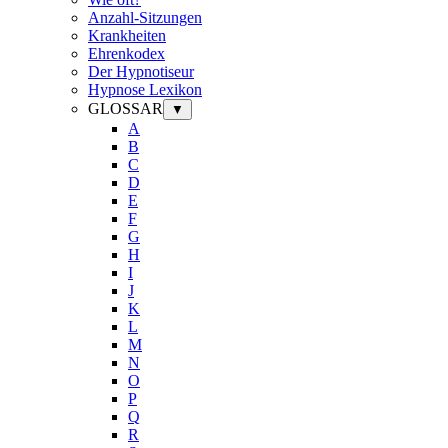
Anzahl-Sitzungen
Krankheiten
Ehrenkodex
Der Hypnotiseur
Hypnose Lexikon
GLOSSAR
▼
A
B
C
D
E
F
G
H
I
J
K
L
M
N
O
P
Q
R