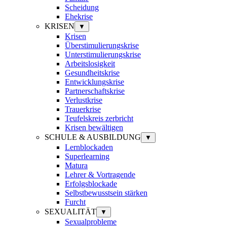
Scheidung
Ehekrise
KRISEN
▼
Krisen
Überstimulierungskrise
Unterstimulierungskrise
Arbeitslosigkeit
Gesundheitskrise
Entwicklungskrise
Partnerschaftskrise
Verlustkrise
Trauerkrise
Teufelskreis zerbricht
Krisen bewältigen
SCHULE & AUSBILDUNG
▼
Lernblockaden
Superlearning
Matura
Lehrer & Vortragende
Erfolgsblockade
Selbstbewusstsein stärken
Furcht
SEXUALITÄT
▼
Sexualprobleme