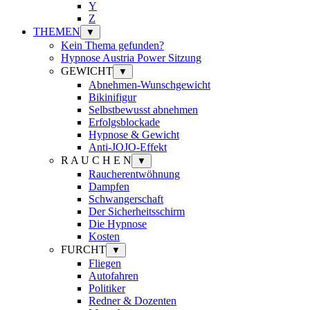
Y
Z
THEMEN
▼
Kein Thema gefunden?
Hypnose Austria Power Sitzung
GEWICHT
▼
Abnehmen-Wunschgewicht
Bikinifigur
Selbstbewusst abnehmen
Erfolgsblockade
Hypnose & Gewicht
Anti-JOJO-Effekt
R A U C H E N
▼
Raucherentwöhnung
Dampfen
Schwangerschaft
Der Sicherheitsschirm
Die Hypnose
Kosten
FURCHT
▼
Fliegen
Autofahren
Politiker
Redner & Dozenten