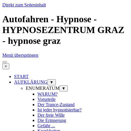
Direkt zum Seiteninhalt
Autofahren - Hypnose -
HYPNOSEZENTRUM GRAZ
- hypnose graz
Menü überspringen
×
START
AUFKLÄRUNG
▼
ENUMERATUM
▼
WARUM?
Vorurteile
Der Trance-Zustand
Ist jeder hypnotisierbar?
Der freie Wille
Die Erinnerung
Gefahr ...
Krankheiten