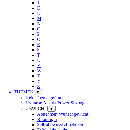
J
K
L
M
N
O
P
Q
R
S
T
U
V
W
X
Y
Z
THEMEN
▼
Kein Thema gefunden?
Hypnose Austria Power Sitzung
GEWICHT
▼
Abnehmen-Wunschgewicht
Bikinifigur
Selbstbewusst abnehmen
Erfolgsblockade