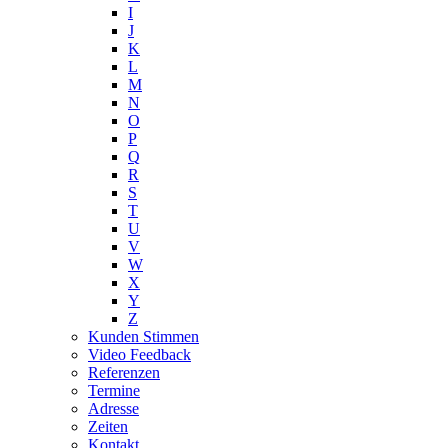
I
J
K
L
M
N
O
P
Q
R
S
T
U
V
W
X
Y
Z
Kunden Stimmen
Video Feedback
Referenzen
Termine
Adresse
Zeiten
Kontakt