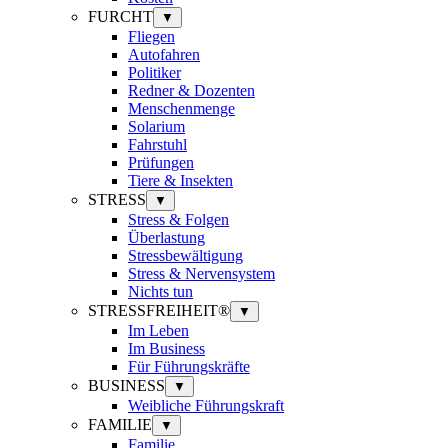
FURCHT
▼
Fliegen
Autofahren
Politiker
Redner & Dozenten
Menschenmenge
Solarium
Fahrstuhl
Prüfungen
Tiere & Insekten
STRESS
▼
Stress & Folgen
Überlastung
Stressbewältigung
Stress & Nervensystem
Nichts tun
STRESSFREIHEIT®
▼
Im Leben
Im Business
Für Führungskräfte
BUSINESS
▼
Weibliche Führungskraft
FAMILIE
▼
Familie