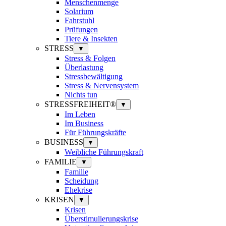
Menschenmenge
Solarium
Fahrstuhl
Prüfungen
Tiere & Insekten
STRESS
▼
Stress & Folgen
Überlastung
Stressbewältigung
Stress & Nervensystem
Nichts tun
STRESSFREIHEIT®
▼
Im Leben
Im Business
Für Führungskräfte
BUSINESS
▼
Weibliche Führungskraft
FAMILIE
▼
Familie
Scheidung
Ehekrise
KRISEN
▼
Krisen
Überstimulierungskrise