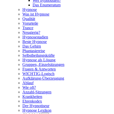
Wer hypnotisiert?
Das Enumeratum
Hypnose
Was ist Hypnose
Qualität
Vorurteile
Trance
Neugierig?
Hypnosestadien
Beste Hypnose
Das Gehirn
Phantasiereise
Selbstheilungskräfte
Hypnose als Lösung
Gruppen,-Einzelsitzungen
Fragen & Antworten
WICHTIG-Logisch
Aufklärung-Überzeugung
Ablauf
Wie oft?
Anzahl-Sitzungen
Krankheiten
Ehrenkodex
Der Hypnotiseur
Hypnose Lexikon