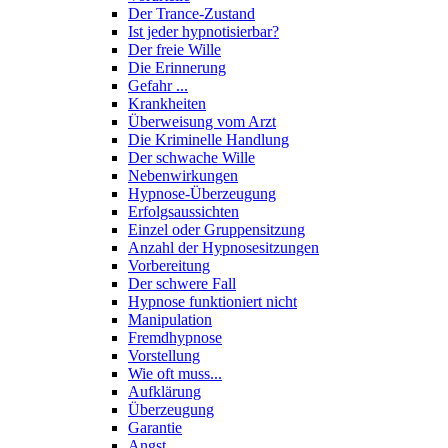
Der Trance-Zustand
Ist jeder hypnotisierbar?
Der freie Wille
Die Erinnerung
Gefahr ...
Krankheiten
Überweisung vom Arzt
Die Kriminelle Handlung
Der schwache Wille
Nebenwirkungen
Hypnose-Überzeugung
Erfolgsaussichten
Einzel oder Gruppensitzung
Anzahl der Hypnosesitzungen
Vorbereitung
Der schwere Fall
Hypnose funktioniert nicht
Manipulation
Fremdhypnose
Vorstellung
Wie oft muss...
Aufklärung
Überzeugung
Garantie
Angst