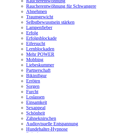
Raucherentwöhnung
Raucherentwöhnung für Schwangere
Abnehmen
Traumgewicht
Selbstbewusstsein stärken
Lampenfieber
Erfolg
Erfolgsblockade
Eifersucht
Lernblockaden
Mehr POWER
Mobbing
Liebeskummer
Partnerschaft
Bikinifigur
Erröten
Sorgen
Furcht
Loslassen
Einsamkeit
Sexappeal
Schönheit
Zähneknirschen
Audiovisuelle Entspannung
Hundehalter-Hypnose