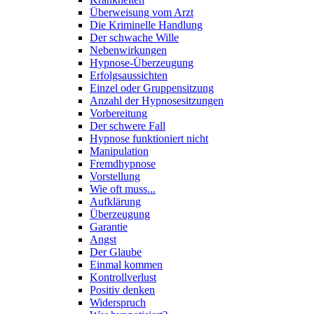
Überweisung vom Arzt
Die Kriminelle Handlung
Der schwache Wille
Nebenwirkungen
Hypnose-Überzeugung
Erfolgsaussichten
Einzel oder Gruppensitzung
Anzahl der Hypnosesitzungen
Vorbereitung
Der schwere Fall
Hypnose funktioniert nicht
Manipulation
Fremdhypnose
Vorstellung
Wie oft muss...
Aufklärung
Überzeugung
Garantie
Angst
Der Glaube
Einmal kommen
Kontrollverlust
Positiv denken
Widerspruch