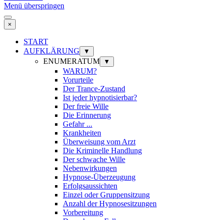
Menü überspringen
×
START
AUFKLÄRUNG
▼
ENUMERATUM
▼
WARUM?
Vorurteile
Der Trance-Zustand
Ist jeder hypnotisierbar?
Der freie Wille
Die Erinnerung
Gefahr ...
Krankheiten
Überweisung vom Arzt
Die Kriminelle Handlung
Der schwache Wille
Nebenwirkungen
Hypnose-Überzeugung
Erfolgsaussichten
Einzel oder Gruppensitzung
Anzahl der Hypnosesitzungen
Vorbereitung