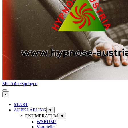
Menü überspringen
×
START
AUFKLÄRUNG
▼
ENUMERATUM
▼
WARUM?
Vorurteile