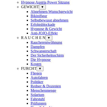
Hypnose Austria Power Sitzung
GEWICHT
▼
Abnehmen-Wunschgewicht
Bikinifigur
Selbstbewusst abnehmen
Erfolgsblockade
Hypnose & Gewicht
Anti-JOJO-Effekt
R A U C H E N
▼
Raucherentwöhnung
Dampfen
Schwangerschaft
Der Sicherheitsschirm
Die Hypnose
Kosten
FURCHT
▼
Fliegen
Autofahren
Politiker
Redner & Dozenten
Menschenmenge
Solarium
Fahrstuhl
Prüfungen