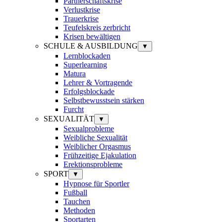
Partnerschaftskrise
Verlustkrise
Trauerkrise
Teufelskreis zerbricht
Krisen bewältigen
SCHULE & AUSBILDUNG
▼
Lernblockaden
Superlearning
Matura
Lehrer & Vortragende
Erfolgsblockade
Selbstbewusstsein stärken
Furcht
SEXUALITÄT
▼
Sexualprobleme
Weibliche Sexualität
Weiblicher Orgasmus
Frühzeitige Ejakulation
Erektionsprobleme
SPORT
▼
Hypnose für Sportler
Fußball
Tauchen
Methoden
Sportarten