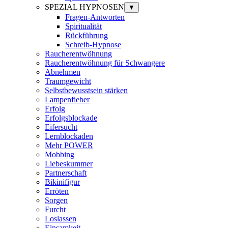
SPEZIAL HYPNOSEN
▼
Fragen-Antworten
Spiritualität
Rückführung
Schreib-Hypnose
Raucherentwöhnung
Raucherentwöhnung für Schwangere
Abnehmen
Traumgewicht
Selbstbewusstsein stärken
Lampenfieber
Erfolg
Erfolgsblockade
Eifersucht
Lernblockaden
Mehr POWER
Mobbing
Liebeskummer
Partnerschaft
Bikinifigur
Erröten
Sorgen
Furcht
Loslassen
Einsamkeit