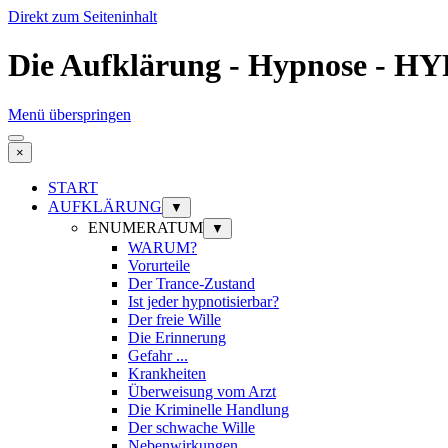
Direkt zum Seiteninhalt
Die Aufklärung - Hypnose -
Menü überspringen
×
START
AUFKLÄRUNG
▼
ENUMERATUM
▼
WARUM?
Vorurteile
Der Trance-Zustand
Ist jeder hypnotisierbar?
Der freie Wille
Die Erinnerung
Gefahr ...
Krankheiten
Überweisung vom Arzt
Die Kriminelle Handlung
Der schwache Wille
Nebenwirkungen