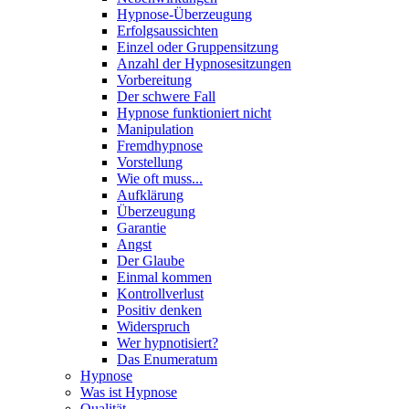
Hypnose-Überzeugung
Erfolgsaussichten
Einzel oder Gruppensitzung
Anzahl der Hypnosesitzungen
Vorbereitung
Der schwere Fall
Hypnose funktioniert nicht
Manipulation
Fremdhypnose
Vorstellung
Wie oft muss...
Aufklärung
Überzeugung
Garantie
Angst
Der Glaube
Einmal kommen
Kontrollverlust
Positiv denken
Widerspruch
Wer hypnotisiert?
Das Enumeratum
Hypnose
Was ist Hypnose
Qualität