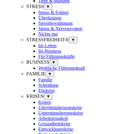
Tiere & Insekten
STRESS
▼
Stress & Folgen
Überlastung
Stressbewältigung
Stress & Nervensystem
Nichts tun
STRESSFREIHEIT®
▼
Im Leben
Im Business
Für Führungskräfte
BUSINESS
▼
Weibliche Führungskraft
FAMILIE
▼
Familie
Scheidung
Ehekrise
KRISEN
▼
Krisen
Überstimulierungskrise
Unterstimulierungskrise
Arbeitslosigkeit
Gesundheitskrise
Entwicklungskrise