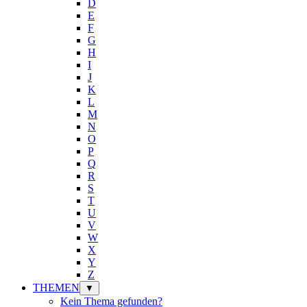
D
E
F
G
H
I
J
K
L
M
N
O
P
Q
R
S
T
U
V
W
X
Y
Z
THEMEN
▼
Kein Thema gefunden?