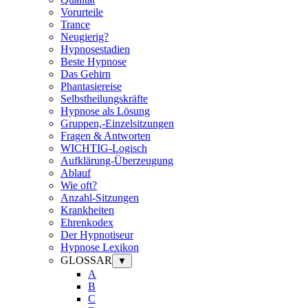
Vorurteile
Trance
Neugierig?
Hypnosestadien
Beste Hypnose
Das Gehirn
Phantasiereise
Selbstheilungskräfte
Hypnose als Lösung
Gruppen,-Einzelsitzungen
Fragen & Antworten
WICHTIG-Logisch
Aufklärung-Überzeugung
Ablauf
Wie oft?
Anzahl-Sitzungen
Krankheiten
Ehrenkodex
Der Hypnotiseur
Hypnose Lexikon
GLOSSAR
▼
A
B
C