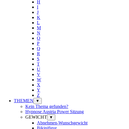
H
I
J
K
L
M
N
O
P
Q
R
S
T
U
V
W
X
Y
Z
THEMEN
▼
Kein Thema gefunden?
Hypnose Austria Power Sitzung
GEWICHT
▼
Abnehmen-Wunschgewicht
Bikinifigur