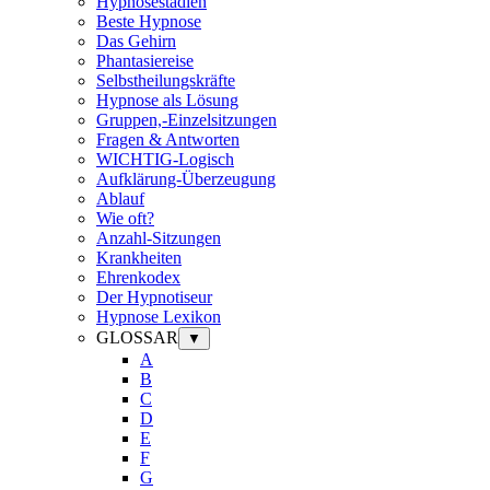
Hypnosestadien
Beste Hypnose
Das Gehirn
Phantasiereise
Selbstheilungskräfte
Hypnose als Lösung
Gruppen,-Einzelsitzungen
Fragen & Antworten
WICHTIG-Logisch
Aufklärung-Überzeugung
Ablauf
Wie oft?
Anzahl-Sitzungen
Krankheiten
Ehrenkodex
Der Hypnotiseur
Hypnose Lexikon
GLOSSAR
▼
A
B
C
D
E
F
G