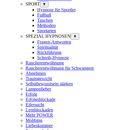
SPORT
▼
Hypnose für Sportler
Fußball
Tauchen
Methoden
Sportarten
SPEZIAL HYPNOSEN
▼
Fragen-Antworten
Spiritualität
Rückführung
Schreib-Hypnose
Raucherentwöhnung
Raucherentwöhnung für Schwangere
Abnehmen
Traumgewicht
Selbstbewusstsein stärken
Lampenfieber
Erfolg
Erfolgsblockade
Eifersucht
Lernblockaden
Mehr POWER
Mobbing
Liebeskummer