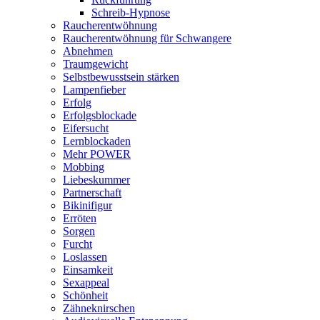
Schreib-Hypnose
Raucherentwöhnung
Raucherentwöhnung für Schwangere
Abnehmen
Traumgewicht
Selbstbewusstsein stärken
Lampenfieber
Erfolg
Erfolgsblockade
Eifersucht
Lernblockaden
Mehr POWER
Mobbing
Liebeskummer
Partnerschaft
Bikinifigur
Erröten
Sorgen
Furcht
Loslassen
Einsamkeit
Sexappeal
Schönheit
Zähneknirschen