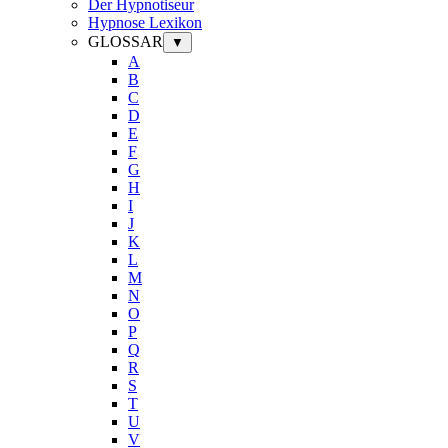
Der Hypnotiseur
Hypnose Lexikon
GLOSSAR
▼
A
B
C
D
E
F
G
H
I
J
K
L
M
N
O
P
Q
R
S
T
U
V