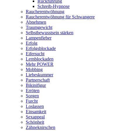
Rückführung
Schreib-Hypnose
Raucherentwöhnung
Raucherentwöhnung für Schwangere
Abnehmen
Traumgewicht
Selbstbewusstsein stärken
Lampenfieber
Erfolg
Erfolgsblockade
Eifersucht
Lernblockaden
Mehr POWER
Mobbing
Liebeskummer
Partnerschaft
Bikinifigur
Erröten
Sorgen
Furcht
Loslassen
Einsamkeit
Sexappeal
Schönheit
Zähneknirschen