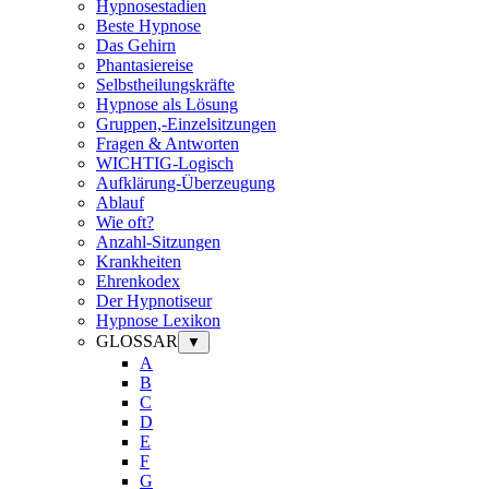
Hypnosestadien
Beste Hypnose
Das Gehirn
Phantasiereise
Selbstheilungskräfte
Hypnose als Lösung
Gruppen,-Einzelsitzungen
Fragen & Antworten
WICHTIG-Logisch
Aufklärung-Überzeugung
Ablauf
Wie oft?
Anzahl-Sitzungen
Krankheiten
Ehrenkodex
Der Hypnotiseur
Hypnose Lexikon
GLOSSAR
▼
A
B
C
D
E
F
G