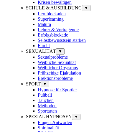
Krisen bewältigen
SCHULE & AUSBILDUNG
▼
Lernblockaden
Superlearning
Matura
Lehrer & Vortragende
Erfolgsblockade
Selbstbewusstsein stärken
Furcht
SEXUALITÄT
▼
Sexualprobleme
Weibliche Sexualität
Weiblicher Orgasmus
Frühzeitige Ejakulation
Erektionsprobleme
SPORT
▼
Hypnose für Sportler
Fußball
Tauchen
Methoden
Sportarten
SPEZIAL HYPNOSEN
▼
Fragen-Antworten
Spiritualität