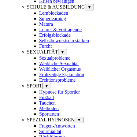
Krisen bewältigen
SCHULE & AUSBILDUNG
▼
Lernblockaden
Superlearning
Matura
Lehrer & Vortragende
Erfolgsblockade
Selbstbewusstsein stärken
Furcht
SEXUALITÄT
▼
Sexualprobleme
Weibliche Sexualität
Weiblicher Orgasmus
Frühzeitige Ejakulation
Erektionsprobleme
SPORT
▼
Hypnose für Sportler
Fußball
Tauchen
Methoden
Sportarten
SPEZIAL HYPNOSEN
▼
Fragen-Antworten
Spiritualität
Rückführung