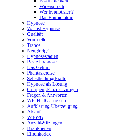
Positiv denken
Widerspruch
Wer hypnotisiert?
Das Enumeratum
Hypnose
Was ist Hypnose
Qualität
Vorurteile
Trance
Neugierig?
Hypnosestadien
Beste Hypnose
Das Gehirn
Phantasiereise
Selbstheilungskräfte
Hypnose als Lösung
Gruppen,-Einzelsitzungen
Fragen & Antworten
WICHTIG-Logisch
Aufklärung-Überzeugung
Ablauf
Wie oft?
Anzahl-Sitzungen
Krankheiten
Ehrenkodex