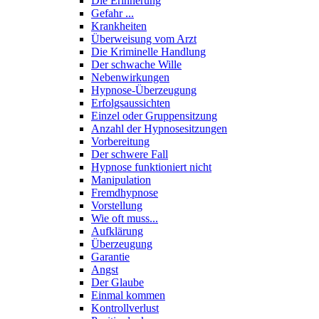
Die Erinnerung
Gefahr ...
Krankheiten
Überweisung vom Arzt
Die Kriminelle Handlung
Der schwache Wille
Nebenwirkungen
Hypnose-Überzeugung
Erfolgsaussichten
Einzel oder Gruppensitzung
Anzahl der Hypnosesitzungen
Vorbereitung
Der schwere Fall
Hypnose funktioniert nicht
Manipulation
Fremdhypnose
Vorstellung
Wie oft muss...
Aufklärung
Überzeugung
Garantie
Angst
Der Glaube
Einmal kommen
Kontrollverlust