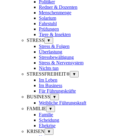
Politiker
Redner & Dozenten
Menschenmenge
Solarium
Fahrstuhl
Prüfungen
Tiere & Insekten
STRESS
▼
Stress & Folgen
Überlastung
Stressbewältigung
Stress & Nervensystem
Nichts tun
STRESSFREIHEIT®
▼
Im Leben
Im Business
Für Führungskräfte
BUSINESS
▼
Weibliche Führungskraft
FAMILIE
▼
Familie
Scheidung
Ehekrise
KRISEN
▼