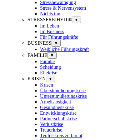
Stressbewältigung
Stress & Nervensystem
Nichts tun
STRESSFREIHEIT®
▼
Im Leben
Im Business
Für Führungskräfte
BUSINESS
▼
Weibliche Führungskraft
FAMILIE
▼
Familie
Scheidung
Ehekrise
KRISEN
▼
Krisen
Überstimulierungskrise
Unterstimulierungskrise
Arbeitslosigkeit
Gesundheitskrise
Entwicklungskrise
Partnerschaftskrise
Verlustkrise
Trauerkrise
Teufelskreis zerbricht