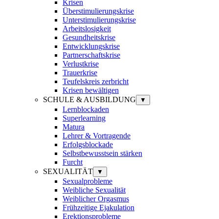
Krisen
Überstimulierungskrise
Unterstimulierungskrise
Arbeitslosigkeit
Gesundheitskrise
Entwicklungskrise
Partnerschaftskrise
Verlustkrise
Trauerkrise
Teufelskreis zerbricht
Krisen bewältigen
SCHULE & AUSBILDUNG
▼
Lernblockaden
Superlearning
Matura
Lehrer & Vortragende
Erfolgsblockade
Selbstbewusstsein stärken
Furcht
SEXUALITÄT
▼
Sexualprobleme
Weibliche Sexualität
Weiblicher Orgasmus
Frühzeitige Ejakulation
Erektionsprobleme