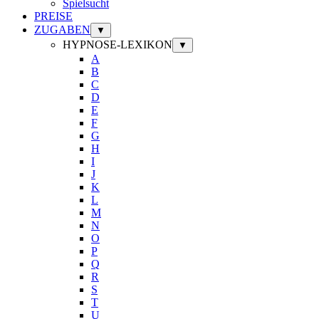
Spielsucht
PREISE
ZUGABEN
▼
HYPNOSE-LEXIKON
▼
A
B
C
D
E
F
G
H
I
J
K
L
M
N
O
P
Q
R
S
T
U