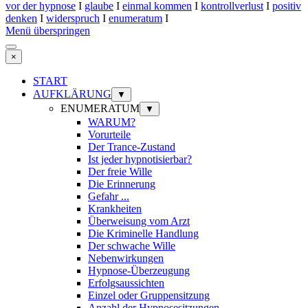
vor der hypnose
I
glaube
I
einmal kommen
I
kontrollverlust
I
positiv
denken
I
widerspruch
I
enumeratum
I
Menü überspringen
×
START
AUFKLÄRUNG
▼
ENUMERATUM
▼
WARUM?
Vorurteile
Der Trance-Zustand
Ist jeder hypnotisierbar?
Der freie Wille
Die Erinnerung
Gefahr ...
Krankheiten
Überweisung vom Arzt
Die Kriminelle Handlung
Der schwache Wille
Nebenwirkungen
Hypnose-Überzeugung
Erfolgsaussichten
Einzel oder Gruppensitzung
Anzahl der Hypnosesitzungen