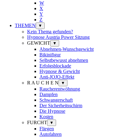
W
X
Y
Z
THEMEN
▼
Kein Thema gefunden?
Hypnose Austria Power Sitzung
GEWICHT
▼
Abnehmen-Wunschgewicht
Bikinifigur
Selbstbewusst abnehmen
Erfolgsblockade
Hypnose & Gewicht
Anti-JOJO-Effekt
R A U C H E N
▼
Raucherentwöhnung
Dampfen
Schwangerschaft
Der Sicherheitsschirm
Die Hypnose
Kosten
FURCHT
▼
Fliegen
Autofahren