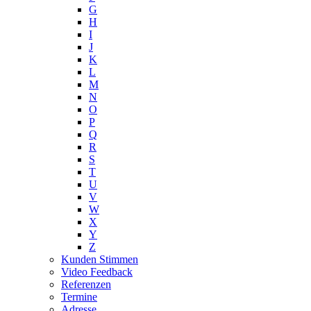
G
H
I
J
K
L
M
N
O
P
Q
R
S
T
U
V
W
X
Y
Z
Kunden Stimmen
Video Feedback
Referenzen
Termine
Adresse