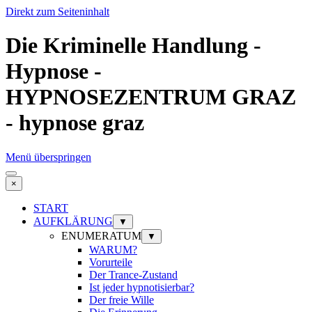
Direkt zum Seiteninhalt
Die Kriminelle Handlung -
Hypnose -
HYPNOSEZENTRUM GRAZ
- hypnose graz
Menü überspringen
×
START
AUFKLÄRUNG
▼
ENUMERATUM
▼
WARUM?
Vorurteile
Der Trance-Zustand
Ist jeder hypnotisierbar?
Der freie Wille