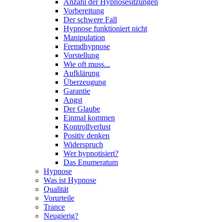
Anzahl der Hypnosesitzungen
Vorbereitung
Der schwere Fall
Hypnose funktioniert nicht
Manipulation
Fremdhypnose
Vorstellung
Wie oft muss...
Aufklärung
Überzeugung
Garantie
Angst
Der Glaube
Einmal kommen
Kontrollverlust
Positiv denken
Widerspruch
Wer hypnotisiert?
Das Enumeratum
Hypnose
Was ist Hypnose
Qualität
Vorurteile
Trance
Neugierig?