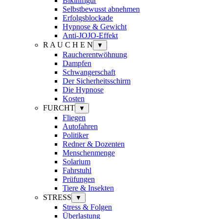
Bikinifigur
Selbstbewusst abnehmen
Erfolgsblockade
Hypnose & Gewicht
Anti-JOJO-Effekt
R A U C H E N
▼
Raucherentwöhnung
Dampfen
Schwangerschaft
Der Sicherheitsschirm
Die Hypnose
Kosten
FURCHT
▼
Fliegen
Autofahren
Politiker
Redner & Dozenten
Menschenmenge
Solarium
Fahrstuhl
Prüfungen
Tiere & Insekten
STRESS
▼
Stress & Folgen
Überlastung