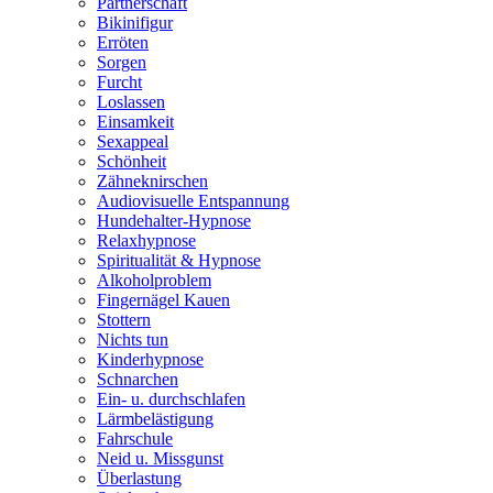
Partnerschaft
Bikinifigur
Erröten
Sorgen
Furcht
Loslassen
Einsamkeit
Sexappeal
Schönheit
Zähneknirschen
Audiovisuelle Entspannung
Hundehalter-Hypnose
Relaxhypnose
Spiritualität & Hypnose
Alkoholproblem
Fingernägel Kauen
Stottern
Nichts tun
Kinderhypnose
Schnarchen
Ein- u. durchschlafen
Lärmbelästigung
Fahrschule
Neid u. Missgunst
Überlastung