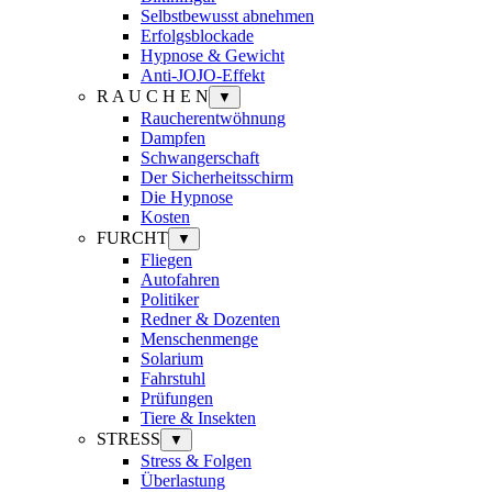
Selbstbewusst abnehmen
Erfolgsblockade
Hypnose & Gewicht
Anti-JOJO-Effekt
R A U C H E N
▼
Raucherentwöhnung
Dampfen
Schwangerschaft
Der Sicherheitsschirm
Die Hypnose
Kosten
FURCHT
▼
Fliegen
Autofahren
Politiker
Redner & Dozenten
Menschenmenge
Solarium
Fahrstuhl
Prüfungen
Tiere & Insekten
STRESS
▼
Stress & Folgen
Überlastung