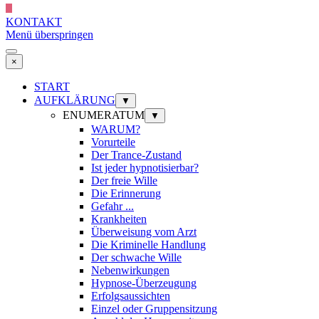
KONTAKT
Menü überspringen
×
START
AUFKLÄRUNG
▼
ENUMERATUM
▼
WARUM?
Vorurteile
Der Trance-Zustand
Ist jeder hypnotisierbar?
Der freie Wille
Die Erinnerung
Gefahr ...
Krankheiten
Überweisung vom Arzt
Die Kriminelle Handlung
Der schwache Wille
Nebenwirkungen
Hypnose-Überzeugung
Erfolgsaussichten
Einzel oder Gruppensitzung