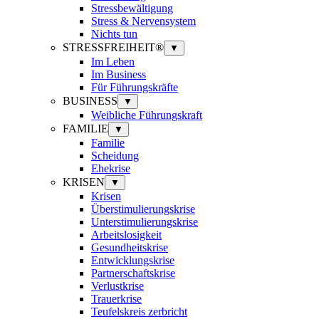
Stressbewältigung
Stress & Nervensystem
Nichts tun
STRESSFREIHEIT®
▼
Im Leben
Im Business
Für Führungskräfte
BUSINESS
▼
Weibliche Führungskraft
FAMILIE
▼
Familie
Scheidung
Ehekrise
KRISEN
▼
Krisen
Überstimulierungskrise
Unterstimulierungskrise
Arbeitslosigkeit
Gesundheitskrise
Entwicklungskrise
Partnerschaftskrise
Verlustkrise
Trauerkrise
Teufelskreis zerbricht