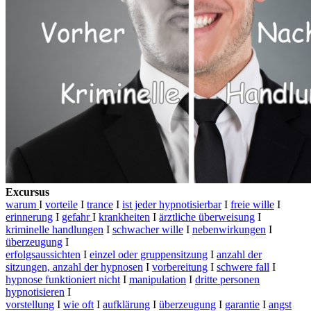
Excursus
warum
I
vorteile
I
trance
I
ist jeder hypnotisierbar
I
freie wille
I
erinnerung
I
gefahr
I
krankheiten
I
ärztliche überweisung
I
kriminelle handlungen
I
schwacher wille
I
nebenwirkungen
I
überzeugung
I
erfolgsaussichten
I
einzel oder gruppensitzung
I
anzahl der
sitzungen, anzahl der hypnosen
I
vorbereitung
I
schwere fall
I
hypnose funktioniert nicht
I
manipulation
I
dritte personen
hypnotisieren
I
vorstellung
I
wie oft
I
aufklärung
I
überzeugung
I
garantie
I
angst