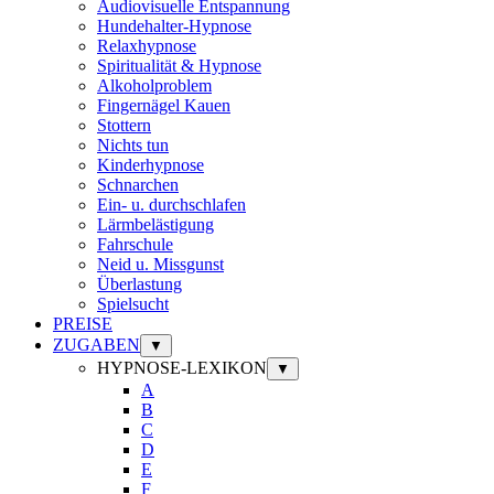
Audiovisuelle Entspannung
Hundehalter-Hypnose
Relaxhypnose
Spiritualität & Hypnose
Alkoholproblem
Fingernägel Kauen
Stottern
Nichts tun
Kinderhypnose
Schnarchen
Ein- u. durchschlafen
Lärmbelästigung
Fahrschule
Neid u. Missgunst
Überlastung
Spielsucht
PREISE
ZUGABEN
▼
HYPNOSE-LEXIKON
▼
A
B
C
D
E
F