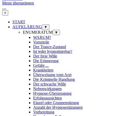
Menü überspringen
×
START
AUFKLÄRUNG
▼
ENUMERATUM
▼
WARUM?
Vorurteile
Der Trance-Zustand
Ist jeder hypnotisierbar?
Der freie Wille
Die Erinnerung
Gefahr ...
Krankheiten
Überweisung vom Arzt
Die Kriminelle Handlung
Der schwache Wille
Nebenwirkungen
Hypnose-Überzeugung
Erfolgsaussichten
Einzel oder Gruppensitzung
Anzahl der Hypnosesitzungen
Vorbereitung