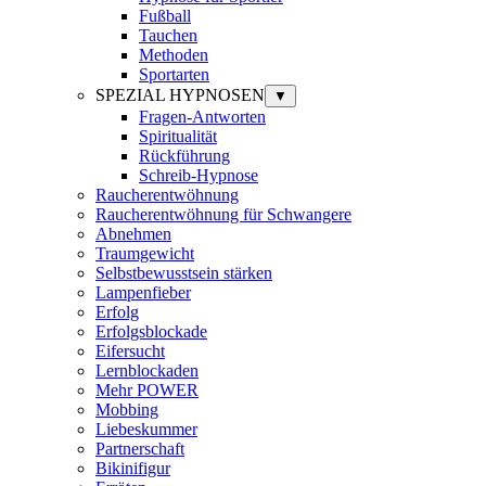
Fußball
Tauchen
Methoden
Sportarten
SPEZIAL HYPNOSEN
▼
Fragen-Antworten
Spiritualität
Rückführung
Schreib-Hypnose
Raucherentwöhnung
Raucherentwöhnung für Schwangere
Abnehmen
Traumgewicht
Selbstbewusstsein stärken
Lampenfieber
Erfolg
Erfolgsblockade
Eifersucht
Lernblockaden
Mehr POWER
Mobbing
Liebeskummer
Partnerschaft
Bikinifigur