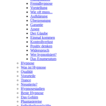
Fremdhypnose
Vorstellung
Wie oft muss...
Aufklärung
Überzeugung
Garantie
Angst
Der Glaube
Einmal kommen
Kontrollverlust
Positiv denken
Widerspruch
Wer hypnotisiert?
Das Enumeratum
Hypnose
Was ist Hypnose
Qualität
Vorurteile
Trance
Neugierig?
Hypnosestadien
Beste Hypnose
Das Gehirn
Phantasiereise
Selbstheilungskräfte