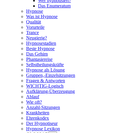
Wer hypnotisiert?
Das Enumeratum
Hypnose
Was ist Hypnose
Qualität
Vorurteile
Trance
Neugierig?
Hypnosestadien
Beste Hypnose
Das Gehirn
Phantasiereise
Selbstheilungskräfte
Hypnose als Lösung
Gruppen,-Einzelsitzungen
Fragen & Antworten
WICHTIG-Logisch
Aufklärung-Überzeugung
Ablauf
Wie oft?
Anzahl-Sitzungen
Krankheiten
Ehrenkodex
Der Hypnotiseur
Hypnose Lexikon