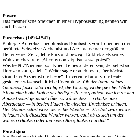
Passen
Das mesmer`sche Streichen in einer Hypnosesitzung nennen wir
auch Passen.
Paracelsus
(1493-1541)
Philippus Aureolus Theophrastrus Bombastus von Hohenheim der
berühmte Schweizer Alchemist und Arzt, war einer der größten
Heiler seiner Zeit. , lebte kurz und bewegt. Er blieb stets seines
Wahlspruches treu: „Alterius non sitquisuusesse potest“;
Was heißt :“Niemand soll Knecht eines anderen sein, der selbst sich
Herr sein kann, allein.“ Weiter sagte er auch noch „Der höchste
Grund der Arznei ist die Liebe“. Er vereinte für uns, die heute
gesicherte wissenschaftliche Erkenntnis:
"Ob der Inhalt deines
Glaubens falsch oder richtig ist, die Wirkung ist die gleiche. Würde
ich an eine bloße Statue des heiligen Petrus glauben, wie ich an den
Apostel selbst geglaubt hätte, so würde dies — Glaube oder
Aberglaube — in beiden Fällen die gleichen Ergebnisse bringen.
Der Glaube selbst ist es, der echte Wunder wirkt. Und zwar wird er
in jedem Fall dieselben Wunder wirken, egal ob es sich um den
wahren Glauben oder um einen Aberglauben handelt."
Paradigma
Ein Paradigma ist ein Denkmuster, eine Ansammlung von Werten