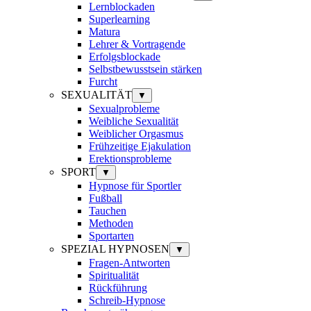
Lernblockaden
Superlearning
Matura
Lehrer & Vortragende
Erfolgsblockade
Selbstbewusstsein stärken
Furcht
SEXUALITÄT
▼
Sexualprobleme
Weibliche Sexualität
Weiblicher Orgasmus
Frühzeitige Ejakulation
Erektionsprobleme
SPORT
▼
Hypnose für Sportler
Fußball
Tauchen
Methoden
Sportarten
SPEZIAL HYPNOSEN
▼
Fragen-Antworten
Spiritualität
Rückführung
Schreib-Hypnose