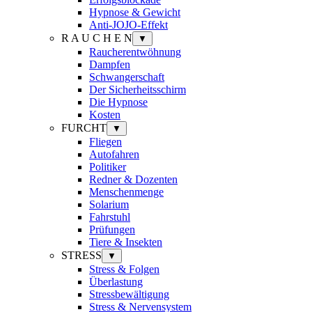
Hypnose & Gewicht
Anti-JOJO-Effekt
R A U C H E N
▼
Raucherentwöhnung
Dampfen
Schwangerschaft
Der Sicherheitsschirm
Die Hypnose
Kosten
FURCHT
▼
Fliegen
Autofahren
Politiker
Redner & Dozenten
Menschenmenge
Solarium
Fahrstuhl
Prüfungen
Tiere & Insekten
STRESS
▼
Stress & Folgen
Überlastung
Stressbewältigung
Stress & Nervensystem