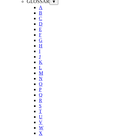
GLOSSAR
▼
A
B
C
D
E
F
G
H
I
J
K
L
M
N
O
P
Q
R
S
T
U
V
W
X