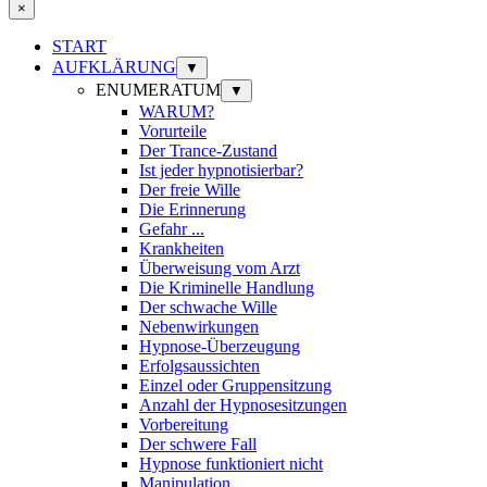
×
START
AUFKLÄRUNG
▼
ENUMERATUM
▼
WARUM?
Vorurteile
Der Trance-Zustand
Ist jeder hypnotisierbar?
Der freie Wille
Die Erinnerung
Gefahr ...
Krankheiten
Überweisung vom Arzt
Die Kriminelle Handlung
Der schwache Wille
Nebenwirkungen
Hypnose-Überzeugung
Erfolgsaussichten
Einzel oder Gruppensitzung
Anzahl der Hypnosesitzungen
Vorbereitung
Der schwere Fall
Hypnose funktioniert nicht
Manipulation