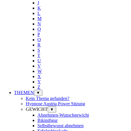
J
K
L
M
N
O
P
Q
R
S
T
U
V
W
X
Y
Z
THEMEN
▼
Kein Thema gefunden?
Hypnose Austria Power Sitzung
GEWICHT
▼
Abnehmen-Wunschgewicht
Bikinifigur
Selbstbewusst abnehmen
Erfolgsblockade