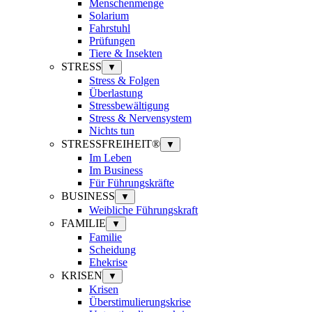
Menschenmenge
Solarium
Fahrstuhl
Prüfungen
Tiere & Insekten
STRESS
▼
Stress & Folgen
Überlastung
Stressbewältigung
Stress & Nervensystem
Nichts tun
STRESSFREIHEIT®
▼
Im Leben
Im Business
Für Führungskräfte
BUSINESS
▼
Weibliche Führungskraft
FAMILIE
▼
Familie
Scheidung
Ehekrise
KRISEN
▼
Krisen
Überstimulierungskrise