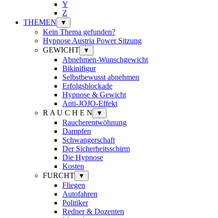
Y
Z
THEMEN
▼
Kein Thema gefunden?
Hypnose Austria Power Sitzung
GEWICHT
▼
Abnehmen-Wunschgewicht
Bikinifigur
Selbstbewusst abnehmen
Erfolgsblockade
Hypnose & Gewicht
Anti-JOJO-Effekt
R A U C H E N
▼
Raucherentwöhnung
Dampfen
Schwangerschaft
Der Sicherheitsschirm
Die Hypnose
Kosten
FURCHT
▼
Fliegen
Autofahren
Politiker
Redner & Dozenten