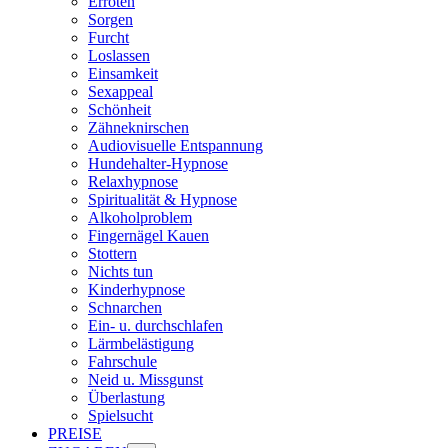
Erröten
Sorgen
Furcht
Loslassen
Einsamkeit
Sexappeal
Schönheit
Zähneknirschen
Audiovisuelle Entspannung
Hundehalter-Hypnose
Relaxhypnose
Spiritualität & Hypnose
Alkoholproblem
Fingernägel Kauen
Stottern
Nichts tun
Kinderhypnose
Schnarchen
Ein- u. durchschlafen
Lärmbelästigung
Fahrschule
Neid u. Missgunst
Überlastung
Spielsucht
PREISE