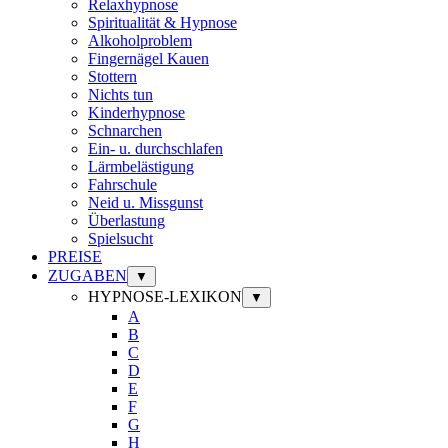
Relaxhypnose
Spiritualität & Hypnose
Alkoholproblem
Fingernägel Kauen
Stottern
Nichts tun
Kinderhypnose
Schnarchen
Ein- u. durchschlafen
Lärmbelästigung
Fahrschule
Neid u. Missgunst
Überlastung
Spielsucht
PREISE
ZUGABEN
▼
HYPNOSE-LEXIKON
▼
A
B
C
D
E
F
G
H