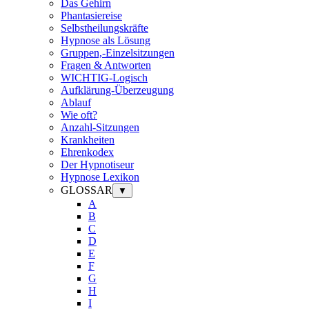
Das Gehirn
Phantasiereise
Selbstheilungskräfte
Hypnose als Lösung
Gruppen,-Einzelsitzungen
Fragen & Antworten
WICHTIG-Logisch
Aufklärung-Überzeugung
Ablauf
Wie oft?
Anzahl-Sitzungen
Krankheiten
Ehrenkodex
Der Hypnotiseur
Hypnose Lexikon
GLOSSAR
▼
A
B
C
D
E
F
G
H
I