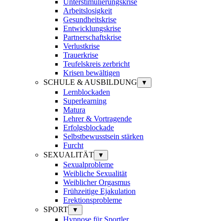
Unterstimulierungskrise
Arbeitslosigkeit
Gesundheitskrise
Entwicklungskrise
Partnerschaftskrise
Verlustkrise
Trauerkrise
Teufelskreis zerbricht
Krisen bewältigen
SCHULE & AUSBILDUNG
▼
Lernblockaden
Superlearning
Matura
Lehrer & Vortragende
Erfolgsblockade
Selbstbewusstsein stärken
Furcht
SEXUALITÄT
▼
Sexualprobleme
Weibliche Sexualität
Weiblicher Orgasmus
Frühzeitige Ejakulation
Erektionsprobleme
SPORT
▼
Hypnose für Sportler