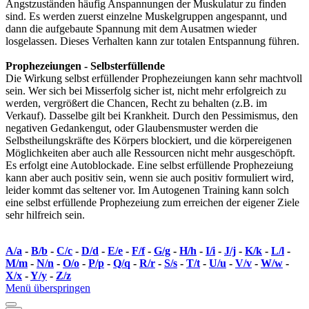
Angstzuständen häufig Anspannungen der Muskulatur zu finden
sind. Es werden zuerst einzelne Muskelgruppen angespannt, und
dann die aufgebaute Spannung mit dem Ausatmen wieder
losgelassen. Dieses Verhalten kann zur totalen Entspannung führen.
Prophezeiungen - Selbsterfüllende
Die Wirkung selbst erfüllender Prophezeiungen kann sehr machtvoll
sein. Wer sich bei Misserfolg sicher ist, nicht mehr erfolgreich zu
werden, vergrößert die Chancen, Recht zu behalten (z.B. im
Verkauf). Dasselbe gilt bei Krankheit. Durch den Pessimismus, den
negativen Gedankengut, oder Glaubensmuster werden die
Selbstheilungskräfte des Körpers blockiert, und die körpereigenen
Möglichkeiten aber auch alle Ressourcen nicht mehr ausgeschöpft.
Es erfolgt eine Autoblockade. Eine selbst erfüllende Prophezeiung
kann aber auch positiv sein, wenn sie auch positiv formuliert wird,
leider kommt das seltener vor. Im Autogenen Training kann solch
eine selbst erfüllende Prophezeiung zum erreichen der eigener Ziele
sehr hilfreich sein.
A/a
-
B/b
-
C/c
-
D/d
-
E/e
-
F/f
-
G/g
-
H/h
-
I/i
-
J/j
-
K/k
-
L/l
-
M/m
-
N/n
-
O/o
-
P/p
-
Q/q
-
R/r
-
S/s
-
T/t
-
U/u
-
V/v
-
W/w
-
X/x
-
Y/y
-
Z/z
Menü überspringen