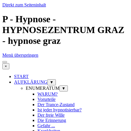
Direkt zum Seiteninhalt
P - Hypnose -
HYPNOSEZENTRUM GRAZ
- hypnose graz
Menü überspringen
×
START
AUFKLÄRUNG
▼
ENUMERATUM
▼
WARUM?
Vorurteile
Der Trance-Zustand
Ist jeder hypnotisierbar?
Der freie Wille
Die Erinnerung
Gefahr ...
Krankheiten