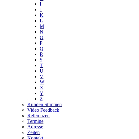
I
J
K
L
M
N
O
P
Q
R
S
T
U
V
W
X
Y
Z
Kunden Stimmen
Video Feedback
Referenzen
Termine
Adresse
Zeiten
Kontakt