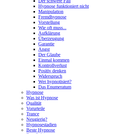
Der schwere Fall
Hypnose funktioniert nicht
Manipulation
Fremdhypnose
Vorstellung
Wie oft muss...
Aufklärung
Überzeugung
Garantie
Angst
Der Glaube
Einmal kommen
Kontrollverlust
Positiv denken
Widerspruch
Wer hypnotisiert?
Das Enumeratum
Hypnose
Was ist Hypnose
Qualität
Vorurteile
Trance
Neugierig?
Hypnosestadien
Beste Hypnose