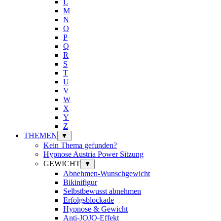
L
M
N
O
P
Q
R
S
T
U
V
W
X
Y
Z
THEMEN
▼
Kein Thema gefunden?
Hypnose Austria Power Sitzung
GEWICHT
▼
Abnehmen-Wunschgewicht
Bikinifigur
Selbstbewusst abnehmen
Erfolgsblockade
Hypnose & Gewicht
Anti-JOJO-Effekt