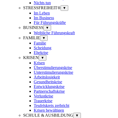
Nichts tun
STRESSFREIHEIT®
▼
Im Leben
Im Business
Für Führungskräfte
BUSINESS
▼
Weibliche Führungskraft
FAMILIE
▼
Familie
Scheidung
Ehekrise
KRISEN
▼
Krisen
Überstimulierungskrise
Unterstimulierungskrise
Arbeitslosigkeit
Gesundheitskrise
Entwicklungskrise
Partnerschaftskrise
Verlustkrise
Trauerkrise
Teufelskreis zerbricht
Krisen bewältigen
SCHULE & AUSBILDUNG
▼