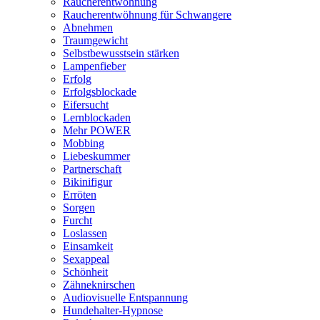
Raucherentwöhnung
Raucherentwöhnung für Schwangere
Abnehmen
Traumgewicht
Selbstbewusstsein stärken
Lampenfieber
Erfolg
Erfolgsblockade
Eifersucht
Lernblockaden
Mehr POWER
Mobbing
Liebeskummer
Partnerschaft
Bikinifigur
Erröten
Sorgen
Furcht
Loslassen
Einsamkeit
Sexappeal
Schönheit
Zähneknirschen
Audiovisuelle Entspannung
Hundehalter-Hypnose