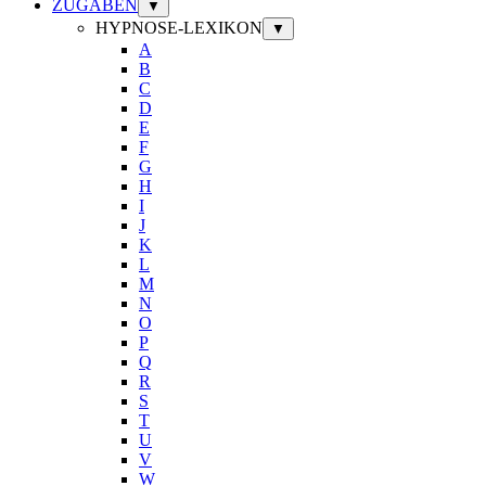
ZUGABEN
▼
HYPNOSE-LEXIKON
▼
A
B
C
D
E
F
G
H
I
J
K
L
M
N
O
P
Q
R
S
T
U
V
W