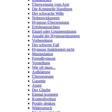
Überweisung vom Arzt
Die Kriminelle Handlung
Der schwache Wille
Nebenwirkungen
Hypnose-Überzeugung
Erfolgsaussichten
Einzel oder Gruppensitzung
Anzahl der Hypnosesitzungen
Vorbereitung
Der schwere Fall
Hypnose funktioniert nicht
Manipulation
Fremdhypnose
Vorstellung
Wie oft muss...
Aufklärung
Überzeugung
Garantie
Angst
Der Glaube
Einmal kommen
Kontrollverlust
Positiv denken
Widerspruch