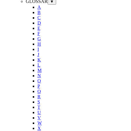
GLOSSAR
▼
A
B
C
D
E
F
G
H
I
J
K
L
M
N
O
P
Q
R
S
T
U
V
W
X