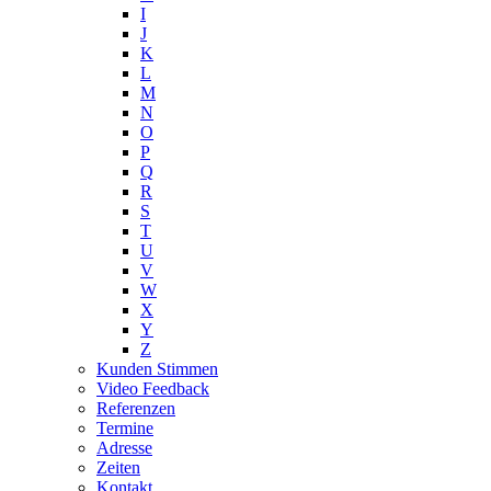
I
J
K
L
M
N
O
P
Q
R
S
T
U
V
W
X
Y
Z
Kunden Stimmen
Video Feedback
Referenzen
Termine
Adresse
Zeiten
Kontakt