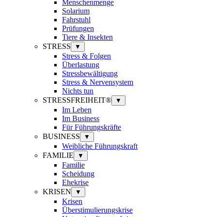
Menschenmenge
Solarium
Fahrstuhl
Prüfungen
Tiere & Insekten
STRESS
▼
Stress & Folgen
Überlastung
Stressbewältigung
Stress & Nervensystem
Nichts tun
STRESSFREIHEIT®
▼
Im Leben
Im Business
Für Führungskräfte
BUSINESS
▼
Weibliche Führungskraft
FAMILIE
▼
Familie
Scheidung
Ehekrise
KRISEN
▼
Krisen
Überstimulierungskrise