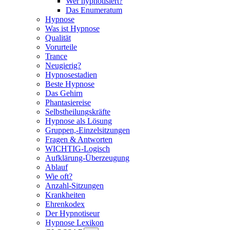
Wer hypnotisiert?
Das Enumeratum
Hypnose
Was ist Hypnose
Qualität
Vorurteile
Trance
Neugierig?
Hypnosestadien
Beste Hypnose
Das Gehirn
Phantasiereise
Selbstheilungskräfte
Hypnose als Lösung
Gruppen,-Einzelsitzungen
Fragen & Antworten
WICHTIG-Logisch
Aufklärung-Überzeugung
Ablauf
Wie oft?
Anzahl-Sitzungen
Krankheiten
Ehrenkodex
Der Hypnotiseur
Hypnose Lexikon