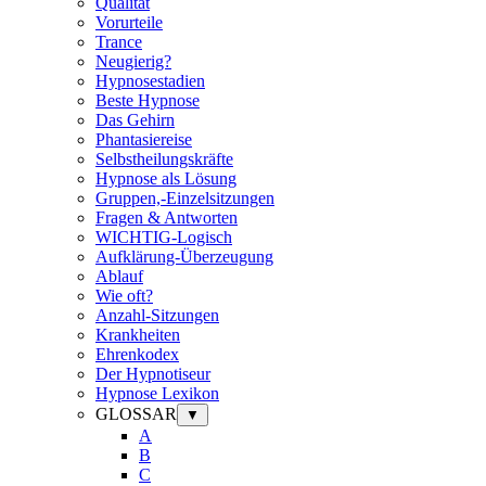
Qualität
Vorurteile
Trance
Neugierig?
Hypnosestadien
Beste Hypnose
Das Gehirn
Phantasiereise
Selbstheilungskräfte
Hypnose als Lösung
Gruppen,-Einzelsitzungen
Fragen & Antworten
WICHTIG-Logisch
Aufklärung-Überzeugung
Ablauf
Wie oft?
Anzahl-Sitzungen
Krankheiten
Ehrenkodex
Der Hypnotiseur
Hypnose Lexikon
GLOSSAR
▼
A
B
C