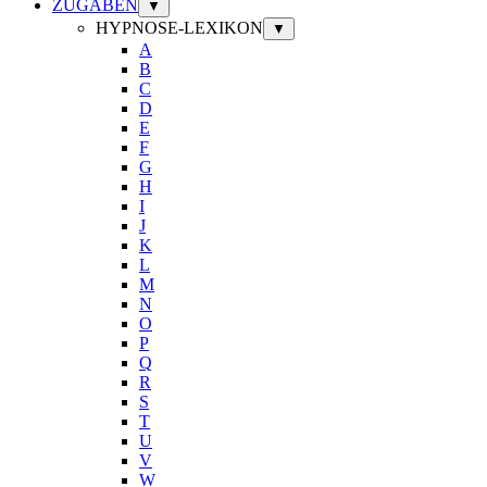
ZUGABEN
▼
HYPNOSE-LEXIKON
▼
A
B
C
D
E
F
G
H
I
J
K
L
M
N
O
P
Q
R
S
T
U
V
W