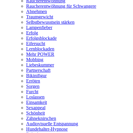
Raucherentwöhnung
Raucherentwöhnung für Schwangere
Abnehmen
Traumgewicht
Selbstbewusstsein stärken
Lampenfieber
Erfolg
Erfolgsblockade
Eifersucht
Lernblockaden
Mehr POWER
Mobbing
Liebeskummer
Partnerschaft
Bikinifigur
Erröten
Sorgen
Furcht
Loslassen
Einsamkeit
Sexappeal
Schönheit
Zähneknirschen
Audiovisuelle Entspannung
Hundehalter-Hypnose