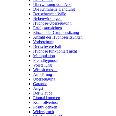
Überweisung vom Arzt
Die Kriminelle Handlung
Der schwache Wille
Nebenwirkungen
Hypnose-Überzeugung
Erfolgsaussichten
Einzel oder Gruppensitzung
Anzahl der Hypnosesitzungen
Vorbereitung
Der schwere Fall
Hypnose funktioniert nicht
Manipulation
Fremdhypnose
Vorstellung
Wie oft muss...
Aufklärung
Überzeugung
Garantie
Angst
Der Glaube
Einmal kommen
Kontrollverlust
Positiv denken
Widerspruch