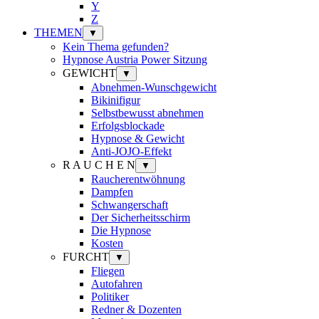
Y
Z
THEMEN
▼
Kein Thema gefunden?
Hypnose Austria Power Sitzung
GEWICHT
▼
Abnehmen-Wunschgewicht
Bikinifigur
Selbstbewusst abnehmen
Erfolgsblockade
Hypnose & Gewicht
Anti-JOJO-Effekt
R A U C H E N
▼
Raucherentwöhnung
Dampfen
Schwangerschaft
Der Sicherheitsschirm
Die Hypnose
Kosten
FURCHT
▼
Fliegen
Autofahren
Politiker
Redner & Dozenten