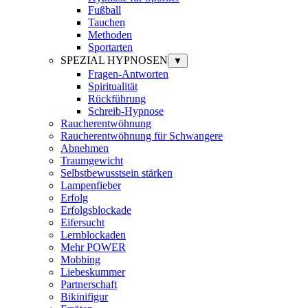
Fußball
Tauchen
Methoden
Sportarten
SPEZIAL HYPNOSEN
▼
Fragen-Antworten
Spiritualität
Rückführung
Schreib-Hypnose
Raucherentwöhnung
Raucherentwöhnung für Schwangere
Abnehmen
Traumgewicht
Selbstbewusstsein stärken
Lampenfieber
Erfolg
Erfolgsblockade
Eifersucht
Lernblockaden
Mehr POWER
Mobbing
Liebeskummer
Partnerschaft
Bikinifigur