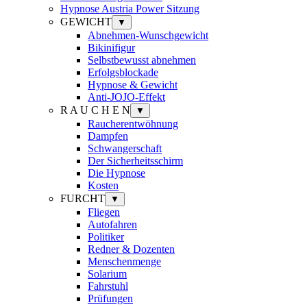
Hypnose Austria Power Sitzung
GEWICHT
▼
Abnehmen-Wunschgewicht
Bikinifigur
Selbstbewusst abnehmen
Erfolgsblockade
Hypnose & Gewicht
Anti-JOJO-Effekt
R A U C H E N
▼
Raucherentwöhnung
Dampfen
Schwangerschaft
Der Sicherheitsschirm
Die Hypnose
Kosten
FURCHT
▼
Fliegen
Autofahren
Politiker
Redner & Dozenten
Menschenmenge
Solarium
Fahrstuhl
Prüfungen