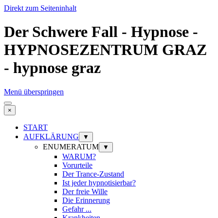
Direkt zum Seiteninhalt
Der Schwere Fall - Hypnose -
HYPNOSEZENTRUM GRAZ
- hypnose graz
Menü überspringen
×
START
AUFKLÄRUNG
▼
ENUMERATUM
▼
WARUM?
Vorurteile
Der Trance-Zustand
Ist jeder hypnotisierbar?
Der freie Wille
Die Erinnerung
Gefahr ...
Krankheiten