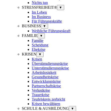
Nichts tun
STRESSFREIHEIT®
▼
Im Leben
Im Business
Für Führungskräfte
BUSINESS
▼
Weibliche Führungskraft
FAMILIE
▼
Familie
Scheidung
Ehekrise
KRISEN
▼
Krisen
Überstimulierungskrise
Unterstimulierungskrise
Arbeitslosigkeit
Gesundheitskrise
Entwicklungskrise
Partnerschaftskrise
Verlustkrise
Trauerkrise
Teufelskreis zerbricht
Krisen bewältigen
SCHULE & AUSBILDUNG
▼