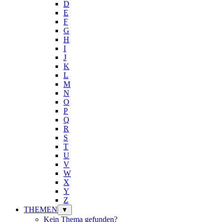
D
E
F
G
H
I
J
K
L
M
N
O
P
Q
R
S
T
U
V
W
X
Y
Z
THEMEN
▼
Kein Thema gefunden?