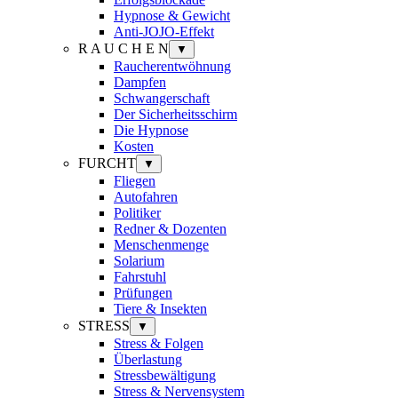
Hypnose & Gewicht
Anti-JOJO-Effekt
R A U C H E N
▼
Raucherentwöhnung
Dampfen
Schwangerschaft
Der Sicherheitsschirm
Die Hypnose
Kosten
FURCHT
▼
Fliegen
Autofahren
Politiker
Redner & Dozenten
Menschenmenge
Solarium
Fahrstuhl
Prüfungen
Tiere & Insekten
STRESS
▼
Stress & Folgen
Überlastung
Stressbewältigung
Stress & Nervensystem