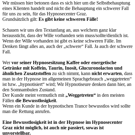
Wir müssen hier betonen dass es sich hier um die Selbstbehauptung
eines Klienten handelt und nicht die Behauptung ein schwerer Fall
für uns zu sein, für das Hypnosecenter Graz.
Grundsätzlich gilt:
Es gibt keine schweren Fälle!
Schauen wir uns den Textanfang an, aus welchem ganz klar
heraussticht, dass der Wille vorhanden sein muss/sollte/dienlich ist.
Wenn der Wille vorhanden ist gibt es keine schweren Fälle. Im
Denken fängt alles an, auch der „schwere“ Fall. Ja auch der schwere
Fall.
Wer
vor seiner Hypnosesitzung Kaffee oder energetische
Getränke mit Koffein, Taurin, Inosit, Glucuronolacton und
ähnlichen Zusatzstoffen
zu sich nimmt, kann
nicht erwarten
, dass
man in der Hypnose im allgemeinen Sprachgebrauch „weggetreten“
ist bzw. „hypnotisiert“ wird; Wir Hypnotiseure denken dann hier, an
den Somnambulen Zustand.
Der Kunde meint vermutlich mit
„Weggetreten“
in den meisten
Fällen
die Bewusstlosigkeit
.
Wenn ein Kunde in der hypnotischen Trance bewusstlos wird sollte
man die Rettung anrufen.
Eine Bewusstlosigkeit ist in der Hypnose im Hypnosecenter
Graz nicht möglich, ist auch nie passiert, sowas ist
unvorstellbar.