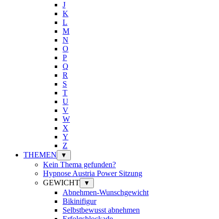
J
K
L
M
N
O
P
Q
R
S
T
U
V
W
X
Y
Z
THEMEN
▼
Kein Thema gefunden?
Hypnose Austria Power Sitzung
GEWICHT
▼
Abnehmen-Wunschgewicht
Bikinifigur
Selbstbewusst abnehmen
Erfolgsblockade