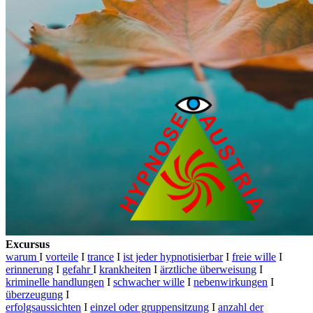
Excursus
warum
I
vorteile
I
trance
I
ist jeder hypnotisierbar
I
freie wille
I
erinnerung
I
gefahr
I
krankheiten
I
ärztliche überweisung
I
kriminelle handlungen
I
schwacher wille
I
nebenwirkungen
I
überzeugung
I
erfolgsaussichten
I
einzel oder gruppensitzung
I
anzahl der