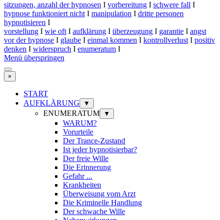
sitzungen, anzahl der hypnosen
I
vorbereitung
I
schwere fall
I
hypnose funktioniert nicht
I
manipulation
I
dritte personen
hypnotisieren
I
vorstellung
I
wie oft
I
aufklärung
I
überzeugung
I
garantie
I
angst
vor der hypnose
I
glaube
I
einmal kommen
I
kontrollverlust
I
positiv
denken
I
widerspruch
I
enumeratum
I
Menü überspringen
×
START
AUFKLÄRUNG
▼
ENUMERATUM
▼
WARUM?
Vorurteile
Der Trance-Zustand
Ist jeder hypnotisierbar?
Der freie Wille
Die Erinnerung
Gefahr ...
Krankheiten
Überweisung vom Arzt
Die Kriminelle Handlung
Der schwache Wille