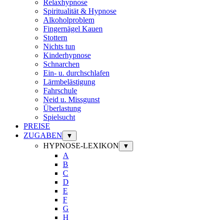
Relaxhypnose
Spiritualität & Hypnose
Alkoholproblem
Fingernägel Kauen
Stottern
Nichts tun
Kinderhypnose
Schnarchen
Ein- u. durchschlafen
Lärmbelästigung
Fahrschule
Neid u. Missgunst
Überlastung
Spielsucht
PREISE
ZUGABEN
▼
HYPNOSE-LEXIKON
▼
A
B
C
D
E
F
G
H