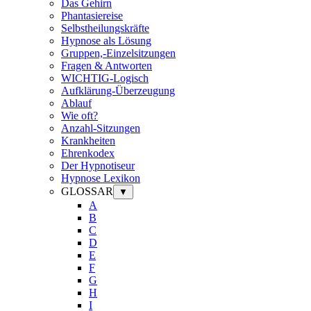
Das Gehirn
Phantasiereise
Selbstheilungskräfte
Hypnose als Lösung
Gruppen,-Einzelsitzungen
Fragen & Antworten
WICHTIG-Logisch
Aufklärung-Überzeugung
Ablauf
Wie oft?
Anzahl-Sitzungen
Krankheiten
Ehrenkodex
Der Hypnotiseur
Hypnose Lexikon
GLOSSAR
▼
A
B
C
D
E
F
G
H
I