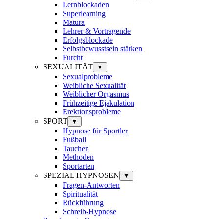
Lernblockaden
Superlearning
Matura
Lehrer & Vortragende
Erfolgsblockade
Selbstbewusstsein stärken
Furcht
SEXUALITÄT
▼
Sexualprobleme
Weibliche Sexualität
Weiblicher Orgasmus
Frühzeitige Ejakulation
Erektionsprobleme
SPORT
▼
Hypnose für Sportler
Fußball
Tauchen
Methoden
Sportarten
SPEZIAL HYPNOSEN
▼
Fragen-Antworten
Spiritualität
Rückführung
Schreib-Hypnose