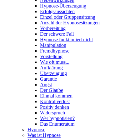
Nebenwirkungen
Hypnose-Überzeugung
Erfolgsaussichten
Einzel oder Gruppensitzung
Anzahl der Hypnosesitzungen
Vorbereitung
Der schwere Fall
Hypnose funktioniert nicht
Manipulation
Fremdhypnose
Vorstellung
Wie oft muss...
Aufklärung
Überzeugung
Garantie
Angst
Der Glaube
Einmal kommen
Kontrollverlust
Positiv denken
Widerspruch
Wer hypnotisiert?
Das Enumeratum
Hypnose
Was ist Hypnose