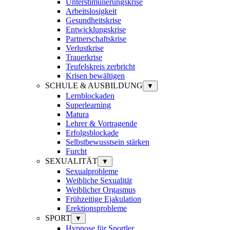
Unterstimulierungskrise
Arbeitslosigkeit
Gesundheitskrise
Entwicklungskrise
Partnerschaftskrise
Verlustkrise
Trauerkrise
Teufelskreis zerbricht
Krisen bewältigen
SCHULE & AUSBILDUNG
▼
Lernblockaden
Superlearning
Matura
Lehrer & Vortragende
Erfolgsblockade
Selbstbewusstsein stärken
Furcht
SEXUALITÄT
▼
Sexualprobleme
Weibliche Sexualität
Weiblicher Orgasmus
Frühzeitige Ejakulation
Erektionsprobleme
SPORT
▼
Hypnose für Sportler