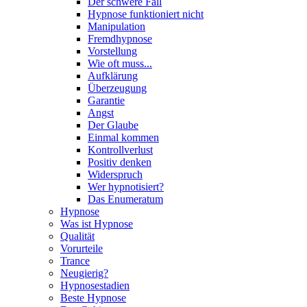
Der schwere Fall
Hypnose funktioniert nicht
Manipulation
Fremdhypnose
Vorstellung
Wie oft muss...
Aufklärung
Überzeugung
Garantie
Angst
Der Glaube
Einmal kommen
Kontrollverlust
Positiv denken
Widerspruch
Wer hypnotisiert?
Das Enumeratum
Hypnose
Was ist Hypnose
Qualität
Vorurteile
Trance
Neugierig?
Hypnosestadien
Beste Hypnose