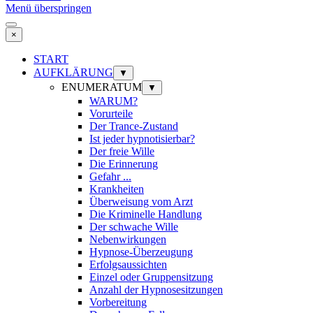
Menü überspringen
×
START
AUFKLÄRUNG
▼
ENUMERATUM
▼
WARUM?
Vorurteile
Der Trance-Zustand
Ist jeder hypnotisierbar?
Der freie Wille
Die Erinnerung
Gefahr ...
Krankheiten
Überweisung vom Arzt
Die Kriminelle Handlung
Der schwache Wille
Nebenwirkungen
Hypnose-Überzeugung
Erfolgsaussichten
Einzel oder Gruppensitzung
Anzahl der Hypnosesitzungen
Vorbereitung