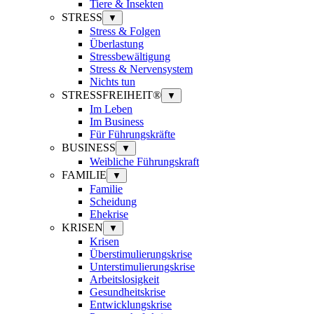
Tiere & Insekten
STRESS
▼
Stress & Folgen
Überlastung
Stressbewältigung
Stress & Nervensystem
Nichts tun
STRESSFREIHEIT®
▼
Im Leben
Im Business
Für Führungskräfte
BUSINESS
▼
Weibliche Führungskraft
FAMILIE
▼
Familie
Scheidung
Ehekrise
KRISEN
▼
Krisen
Überstimulierungskrise
Unterstimulierungskrise
Arbeitslosigkeit
Gesundheitskrise
Entwicklungskrise