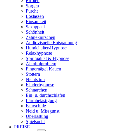
Erröten
Sorgen
Furcht
Loslassen
Einsamkeit
Sexappeal
Schönheit
Zähneknirschen
Audiovisuelle Entspannung
Hundehalter-Hypnose
Relaxhypnose
Spiritualität & Hypnose
Alkoholproblem
Fingernägel Kauen
Stottern
Nichts tun
Kinderhypnose
Schnarchen
Ein- u. durchschlafen
Lärmbelästigung
Fahrschule
Neid u. Missgunst
Überlastung
Spielsucht
PREISE