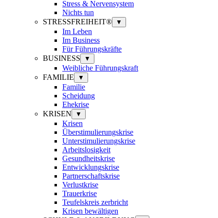
Stress & Nervensystem
Nichts tun
STRESSFREIHEIT®
▼
Im Leben
Im Business
Für Führungskräfte
BUSINESS
▼
Weibliche Führungskraft
FAMILIE
▼
Familie
Scheidung
Ehekrise
KRISEN
▼
Krisen
Überstimulierungskrise
Unterstimulierungskrise
Arbeitslosigkeit
Gesundheitskrise
Entwicklungskrise
Partnerschaftskrise
Verlustkrise
Trauerkrise
Teufelskreis zerbricht
Krisen bewältigen