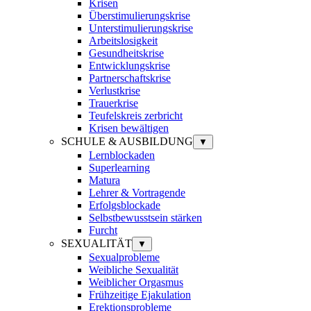
Krisen
Überstimulierungskrise
Unterstimulierungskrise
Arbeitslosigkeit
Gesundheitskrise
Entwicklungskrise
Partnerschaftskrise
Verlustkrise
Trauerkrise
Teufelskreis zerbricht
Krisen bewältigen
SCHULE & AUSBILDUNG
▼
Lernblockaden
Superlearning
Matura
Lehrer & Vortragende
Erfolgsblockade
Selbstbewusstsein stärken
Furcht
SEXUALITÄT
▼
Sexualprobleme
Weibliche Sexualität
Weiblicher Orgasmus
Frühzeitige Ejakulation
Erektionsprobleme