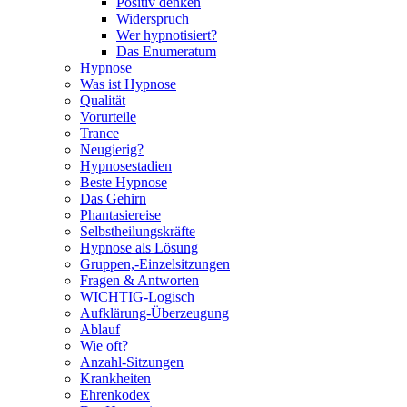
Positiv denken
Widerspruch
Wer hypnotisiert?
Das Enumeratum
Hypnose
Was ist Hypnose
Qualität
Vorurteile
Trance
Neugierig?
Hypnosestadien
Beste Hypnose
Das Gehirn
Phantasiereise
Selbstheilungskräfte
Hypnose als Lösung
Gruppen,-Einzelsitzungen
Fragen & Antworten
WICHTIG-Logisch
Aufklärung-Überzeugung
Ablauf
Wie oft?
Anzahl-Sitzungen
Krankheiten
Ehrenkodex