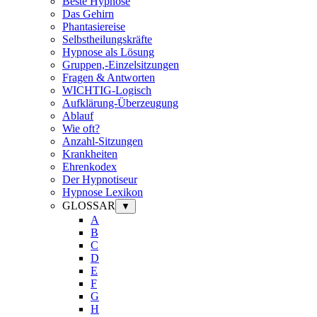
Beste Hypnose
Das Gehirn
Phantasiereise
Selbstheilungskräfte
Hypnose als Lösung
Gruppen,-Einzelsitzungen
Fragen & Antworten
WICHTIG-Logisch
Aufklärung-Überzeugung
Ablauf
Wie oft?
Anzahl-Sitzungen
Krankheiten
Ehrenkodex
Der Hypnotiseur
Hypnose Lexikon
GLOSSAR
▼
A
B
C
D
E
F
G
H