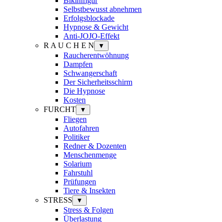
Bikinifigur
Selbstbewusst abnehmen
Erfolgsblockade
Hypnose & Gewicht
Anti-JOJO-Effekt
R A U C H E N
▼
Raucherentwöhnung
Dampfen
Schwangerschaft
Der Sicherheitsschirm
Die Hypnose
Kosten
FURCHT
▼
Fliegen
Autofahren
Politiker
Redner & Dozenten
Menschenmenge
Solarium
Fahrstuhl
Prüfungen
Tiere & Insekten
STRESS
▼
Stress & Folgen
Überlastung