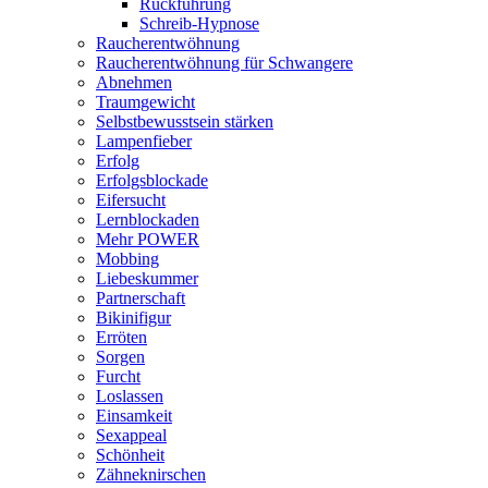
Rückführung
Schreib-Hypnose
Raucherentwöhnung
Raucherentwöhnung für Schwangere
Abnehmen
Traumgewicht
Selbstbewusstsein stärken
Lampenfieber
Erfolg
Erfolgsblockade
Eifersucht
Lernblockaden
Mehr POWER
Mobbing
Liebeskummer
Partnerschaft
Bikinifigur
Erröten
Sorgen
Furcht
Loslassen
Einsamkeit
Sexappeal
Schönheit
Zähneknirschen