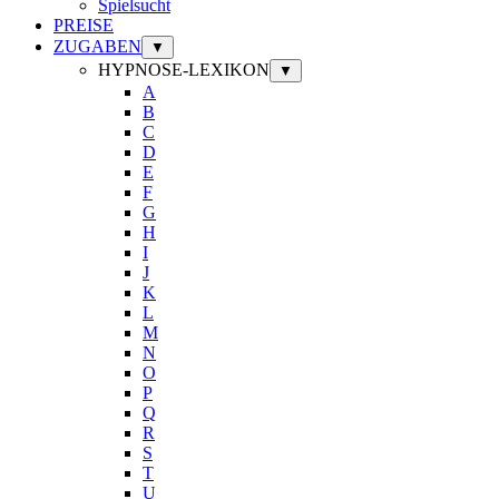
Spielsucht
PREISE
ZUGABEN
▼
HYPNOSE-LEXIKON
▼
A
B
C
D
E
F
G
H
I
J
K
L
M
N
O
P
Q
R
S
T
U