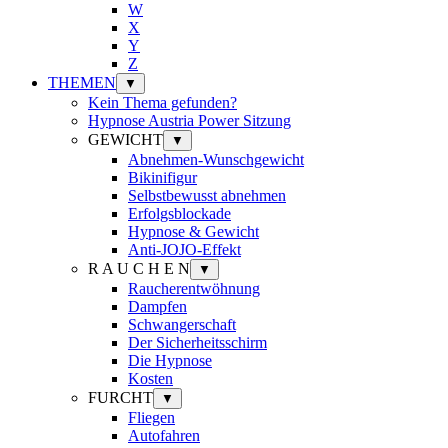
W
X
Y
Z
THEMEN
▼
Kein Thema gefunden?
Hypnose Austria Power Sitzung
GEWICHT
▼
Abnehmen-Wunschgewicht
Bikinifigur
Selbstbewusst abnehmen
Erfolgsblockade
Hypnose & Gewicht
Anti-JOJO-Effekt
R A U C H E N
▼
Raucherentwöhnung
Dampfen
Schwangerschaft
Der Sicherheitsschirm
Die Hypnose
Kosten
FURCHT
▼
Fliegen
Autofahren