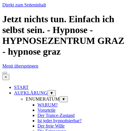
Direkt zum Seiteninhalt
Jetzt nichts tun. Einfach ich
selbst sein. - Hypnose -
HYPNOSEZENTRUM GRAZ
- hypnose graz
Menü überspringen
×
START
AUFKLÄRUNG
▼
ENUMERATUM
▼
WARUM?
Vorurteile
Der Trance-Zustand
Ist jeder hypnotisierbar?
Der freie Wille