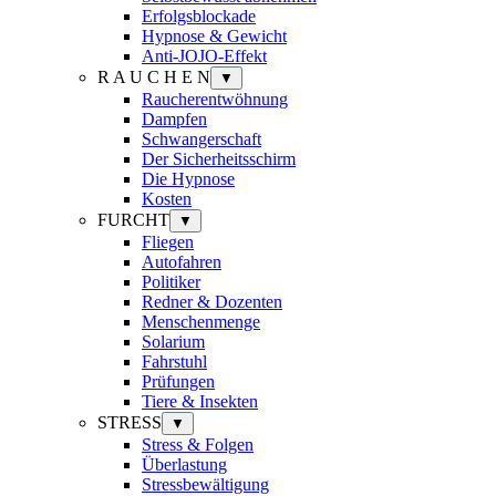
Erfolgsblockade
Hypnose & Gewicht
Anti-JOJO-Effekt
R A U C H E N
▼
Raucherentwöhnung
Dampfen
Schwangerschaft
Der Sicherheitsschirm
Die Hypnose
Kosten
FURCHT
▼
Fliegen
Autofahren
Politiker
Redner & Dozenten
Menschenmenge
Solarium
Fahrstuhl
Prüfungen
Tiere & Insekten
STRESS
▼
Stress & Folgen
Überlastung
Stressbewältigung