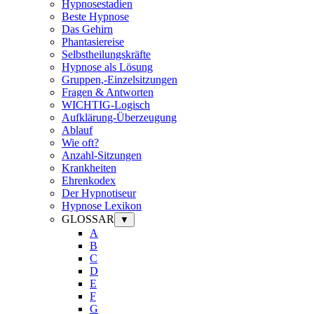
Hypnosestadien
Beste Hypnose
Das Gehirn
Phantasiereise
Selbstheilungskräfte
Hypnose als Lösung
Gruppen,-Einzelsitzungen
Fragen & Antworten
WICHTIG-Logisch
Aufklärung-Überzeugung
Ablauf
Wie oft?
Anzahl-Sitzungen
Krankheiten
Ehrenkodex
Der Hypnotiseur
Hypnose Lexikon
GLOSSAR
▼
A
B
C
D
E
F
G