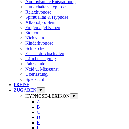
Audiovisuelle Entspannung
Hundehalter-Hypnose
Relaxhypnose
Spiritualität & Hypnose
Alkoholproblem
Fingernägel Kauen
Stottern
Nichts tun
Kinderhypnose
Schnarchen
Ein- u. durchschlafen
Lärmbelästigung
Fahrschule
Neid u. Missgunst
Überlastung
Spielsucht
PREISE
ZUGABEN
▼
HYPNOSE-LEXIKON
▼
A
B
C
D
E
F