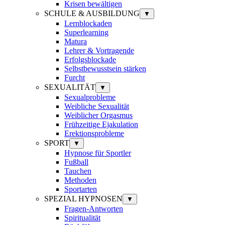
Krisen bewältigen
SCHULE & AUSBILDUNG
▼
Lernblockaden
Superlearning
Matura
Lehrer & Vortragende
Erfolgsblockade
Selbstbewusstsein stärken
Furcht
SEXUALITÄT
▼
Sexualprobleme
Weibliche Sexualität
Weiblicher Orgasmus
Frühzeitige Ejakulation
Erektionsprobleme
SPORT
▼
Hypnose für Sportler
Fußball
Tauchen
Methoden
Sportarten
SPEZIAL HYPNOSEN
▼
Fragen-Antworten
Spiritualität