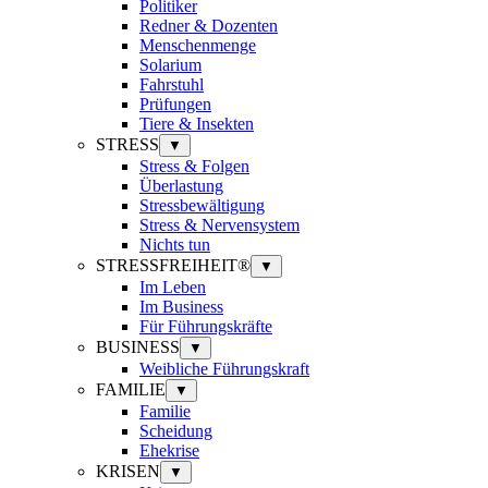
Politiker
Redner & Dozenten
Menschenmenge
Solarium
Fahrstuhl
Prüfungen
Tiere & Insekten
STRESS
▼
Stress & Folgen
Überlastung
Stressbewältigung
Stress & Nervensystem
Nichts tun
STRESSFREIHEIT®
▼
Im Leben
Im Business
Für Führungskräfte
BUSINESS
▼
Weibliche Führungskraft
FAMILIE
▼
Familie
Scheidung
Ehekrise
KRISEN
▼