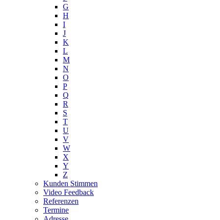
G
H
I
J
K
L
M
N
O
P
Q
R
S
T
U
V
W
X
Y
Z
Kunden Stimmen
Video Feedback
Referenzen
Termine
Adresse