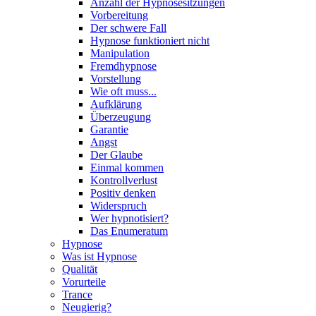
Anzahl der Hypnosesitzungen
Vorbereitung
Der schwere Fall
Hypnose funktioniert nicht
Manipulation
Fremdhypnose
Vorstellung
Wie oft muss...
Aufklärung
Überzeugung
Garantie
Angst
Der Glaube
Einmal kommen
Kontrollverlust
Positiv denken
Widerspruch
Wer hypnotisiert?
Das Enumeratum
Hypnose
Was ist Hypnose
Qualität
Vorurteile
Trance
Neugierig?