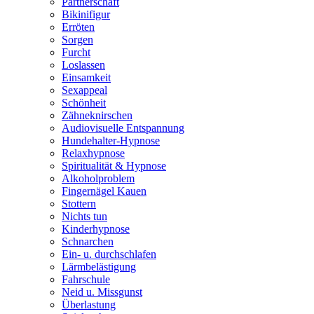
Partnerschaft
Bikinifigur
Erröten
Sorgen
Furcht
Loslassen
Einsamkeit
Sexappeal
Schönheit
Zähneknirschen
Audiovisuelle Entspannung
Hundehalter-Hypnose
Relaxhypnose
Spiritualität & Hypnose
Alkoholproblem
Fingernägel Kauen
Stottern
Nichts tun
Kinderhypnose
Schnarchen
Ein- u. durchschlafen
Lärmbelästigung
Fahrschule
Neid u. Missgunst
Überlastung