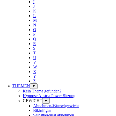
I
J
K
L
M
N
O
P
Q
R
S
T
U
V
W
X
Y
Z
THEMEN
▼
Kein Thema gefunden?
Hypnose Austria Power Sitzung
GEWICHT
▼
Abnehmen-Wunschgewicht
Bikinifigur
Selbstbewusst abnehmen