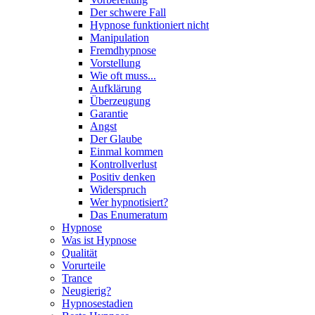
Der schwere Fall
Hypnose funktioniert nicht
Manipulation
Fremdhypnose
Vorstellung
Wie oft muss...
Aufklärung
Überzeugung
Garantie
Angst
Der Glaube
Einmal kommen
Kontrollverlust
Positiv denken
Widerspruch
Wer hypnotisiert?
Das Enumeratum
Hypnose
Was ist Hypnose
Qualität
Vorurteile
Trance
Neugierig?
Hypnosestadien