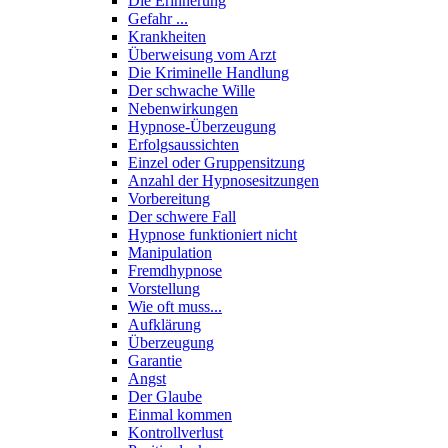
Die Erinnerung
Gefahr ...
Krankheiten
Überweisung vom Arzt
Die Kriminelle Handlung
Der schwache Wille
Nebenwirkungen
Hypnose-Überzeugung
Erfolgsaussichten
Einzel oder Gruppensitzung
Anzahl der Hypnosesitzungen
Vorbereitung
Der schwere Fall
Hypnose funktioniert nicht
Manipulation
Fremdhypnose
Vorstellung
Wie oft muss...
Aufklärung
Überzeugung
Garantie
Angst
Der Glaube
Einmal kommen
Kontrollverlust