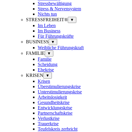
Stressbewältigung
Stress & Nervensystem
Nichts tun
STRESSFREIHEIT®
▼
Im Leben
Im Business
Für Führungskräfte
BUSINESS
▼
Weibliche Führungskraft
FAMILIE
▼
Familie
Scheidung
Ehekrise
KRISEN
▼
Krisen
Überstimulierungskrise
Unterstimulierungskrise
Arbeitslosigkeit
Gesundheitskrise
Entwicklungskrise
Partnerschaftskrise
Verlustkrise
Trauerkrise
Teufelskreis zerbricht