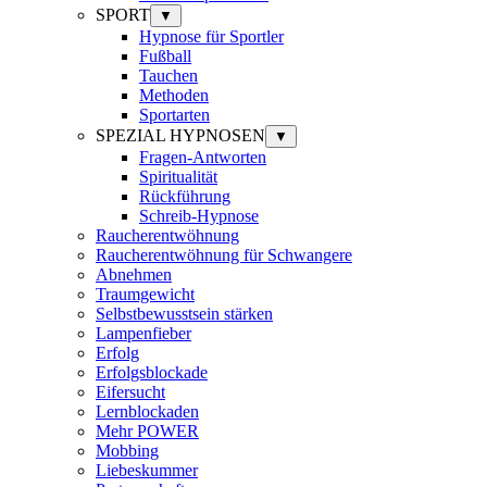
SPORT
▼
Hypnose für Sportler
Fußball
Tauchen
Methoden
Sportarten
SPEZIAL HYPNOSEN
▼
Fragen-Antworten
Spiritualität
Rückführung
Schreib-Hypnose
Raucherentwöhnung
Raucherentwöhnung für Schwangere
Abnehmen
Traumgewicht
Selbstbewusstsein stärken
Lampenfieber
Erfolg
Erfolgsblockade
Eifersucht
Lernblockaden
Mehr POWER
Mobbing
Liebeskummer