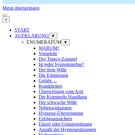
Menü überspringen
×
START
AUFKLÄRUNG
▼
ENUMERATUM
▼
WARUM?
Vorurteile
Der Trance-Zustand
Ist jeder hypnotisierbar?
Der freie Wille
Die Erinnerung
Gefahr ...
Krankheiten
Überweisung vom Arzt
Die Kriminelle Handlung
Der schwache Wille
Nebenwirkungen
Hypnose-Überzeugung
Erfolgsaussichten
Einzel oder Gruppensitzung
Anzahl der Hypnosesitzungen
Vorbereitung