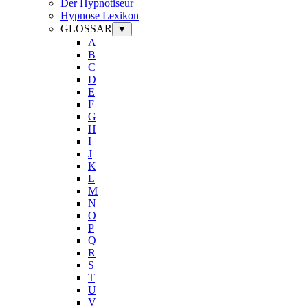
Der Hypnotiseur
Hypnose Lexikon
GLOSSAR
▼
A
B
C
D
E
F
G
H
I
J
K
L
M
N
O
P
Q
R
S
T
U
V