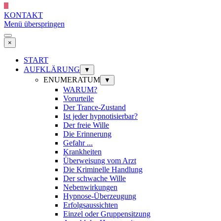
KONTAKT
Menü überspringen
×
START
AUFKLÄRUNG
▼
ENUMERATUM
▼
WARUM?
Vorurteile
Der Trance-Zustand
Ist jeder hypnotisierbar?
Der freie Wille
Die Erinnerung
Gefahr ...
Krankheiten
Überweisung vom Arzt
Die Kriminelle Handlung
Der schwache Wille
Nebenwirkungen
Hypnose-Überzeugung
Erfolgsaussichten
Einzel oder Gruppensitzung