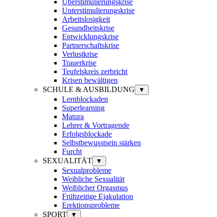
Überstimulierungskrise
Unterstimulierungskrise
Arbeitslosigkeit
Gesundheitskrise
Entwicklungskrise
Partnerschaftskrise
Verlustkrise
Trauerkrise
Teufelskreis zerbricht
Krisen bewältigen
SCHULE & AUSBILDUNG
▼
Lernblockaden
Superlearning
Matura
Lehrer & Vortragende
Erfolgsblockade
Selbstbewusstsein stärken
Furcht
SEXUALITÄT
▼
Sexualprobleme
Weibliche Sexualität
Weiblicher Orgasmus
Frühzeitige Ejakulation
Erektionsprobleme
SPORT
▼