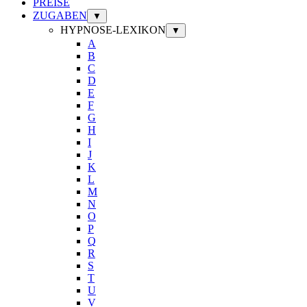
PREISE
ZUGABEN
▼
HYPNOSE-LEXIKON
▼
A
B
C
D
E
F
G
H
I
J
K
L
M
N
O
P
Q
R
S
T
U
V