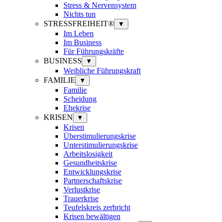
Stress & Nervensystem
Nichts tun
STRESSFREIHEIT®
▼
Im Leben
Im Business
Für Führungskräfte
BUSINESS
▼
Weibliche Führungskraft
FAMILIE
▼
Familie
Scheidung
Ehekrise
KRISEN
▼
Krisen
Überstimulierungskrise
Unterstimulierungskrise
Arbeitslosigkeit
Gesundheitskrise
Entwicklungskrise
Partnerschaftskrise
Verlustkrise
Trauerkrise
Teufelskreis zerbricht
Krisen bewältigen