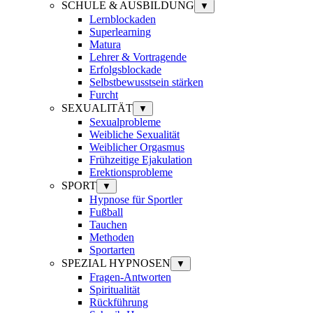
SCHULE & AUSBILDUNG
▼
Lernblockaden
Superlearning
Matura
Lehrer & Vortragende
Erfolgsblockade
Selbstbewusstsein stärken
Furcht
SEXUALITÄT
▼
Sexualprobleme
Weibliche Sexualität
Weiblicher Orgasmus
Frühzeitige Ejakulation
Erektionsprobleme
SPORT
▼
Hypnose für Sportler
Fußball
Tauchen
Methoden
Sportarten
SPEZIAL HYPNOSEN
▼
Fragen-Antworten
Spiritualität
Rückführung