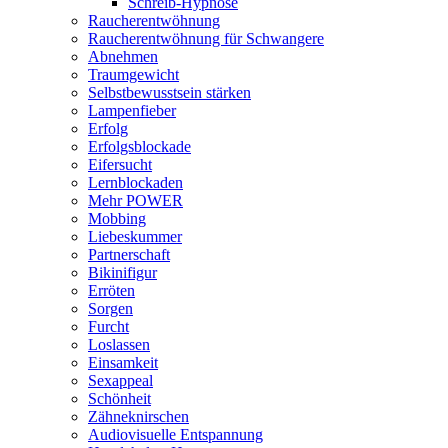
Schreib-Hypnose
Raucherentwöhnung
Raucherentwöhnung für Schwangere
Abnehmen
Traumgewicht
Selbstbewusstsein stärken
Lampenfieber
Erfolg
Erfolgsblockade
Eifersucht
Lernblockaden
Mehr POWER
Mobbing
Liebeskummer
Partnerschaft
Bikinifigur
Erröten
Sorgen
Furcht
Loslassen
Einsamkeit
Sexappeal
Schönheit
Zähneknirschen
Audiovisuelle Entspannung