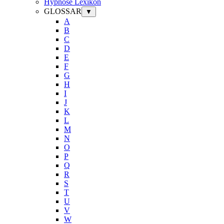
Hypnose Lexikon
GLOSSAR
▼
A
B
C
D
E
F
G
H
I
J
K
L
M
N
O
P
Q
R
S
T
U
V
W