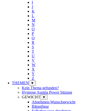
I
J
K
L
M
N
O
P
Q
R
S
T
U
V
W
X
Y
Z
THEMEN
▼
Kein Thema gefunden?
Hypnose Austria Power Sitzung
GEWICHT
▼
Abnehmen-Wunschgewicht
Bikinifigur
Selbstbewusst abnehmen