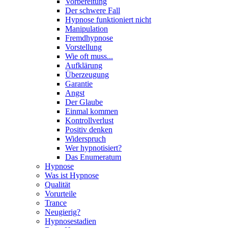
Vorbereitung
Der schwere Fall
Hypnose funktioniert nicht
Manipulation
Fremdhypnose
Vorstellung
Wie oft muss...
Aufklärung
Überzeugung
Garantie
Angst
Der Glaube
Einmal kommen
Kontrollverlust
Positiv denken
Widerspruch
Wer hypnotisiert?
Das Enumeratum
Hypnose
Was ist Hypnose
Qualität
Vorurteile
Trance
Neugierig?
Hypnosestadien