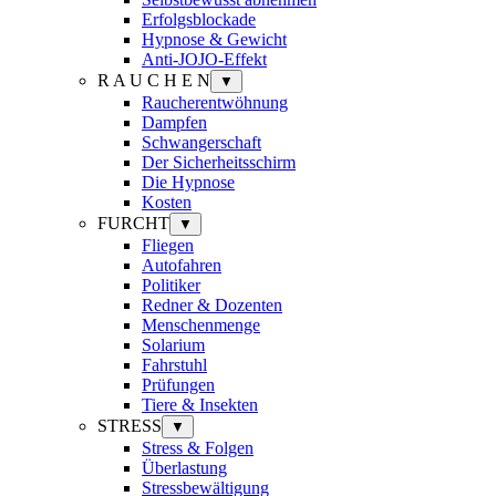
Erfolgsblockade
Hypnose & Gewicht
Anti-JOJO-Effekt
R A U C H E N
▼
Raucherentwöhnung
Dampfen
Schwangerschaft
Der Sicherheitsschirm
Die Hypnose
Kosten
FURCHT
▼
Fliegen
Autofahren
Politiker
Redner & Dozenten
Menschenmenge
Solarium
Fahrstuhl
Prüfungen
Tiere & Insekten
STRESS
▼
Stress & Folgen
Überlastung
Stressbewältigung