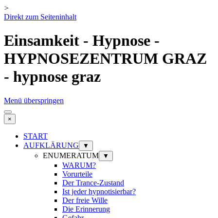
>
Direkt zum Seiteninhalt
Einsamkeit - Hypnose -
HYPNOSEZENTRUM GRAZ
- hypnose graz
Menü überspringen
×
START
AUFKLÄRUNG
▼
ENUMERATUM
▼
WARUM?
Vorurteile
Der Trance-Zustand
Ist jeder hypnotisierbar?
Der freie Wille
Die Erinnerung
Gefahr ...