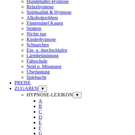
Hundehalter-Hypnose
Relaxhypnose
Spiritualität & Hypnose
Alkoholproblem
Fingernägel Kauen
Stottern
Nichts tun
Kinderhypnose
Schnarchen
Ein- u. durchschlafen
Lärmbelästigung
Fahrschule
Neid u. Missgunst
Überlastung
Spielsucht
PREISE
ZUGABEN
▼
HYPNOSE-LEXIKON
▼
A
B
C
D
E
F
G