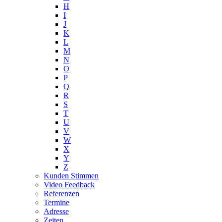
H
I
J
K
L
M
N
O
P
Q
R
S
T
U
V
W
X
Y
Z
Kunden Stimmen
Video Feedback
Referenzen
Termine
Adresse
Zeiten