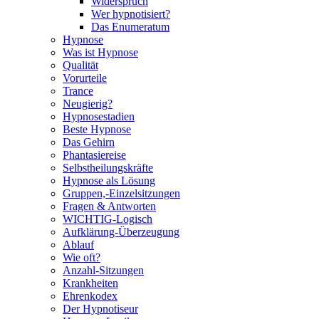
Widerspruch
Wer hypnotisiert?
Das Enumeratum
Hypnose
Was ist Hypnose
Qualität
Vorurteile
Trance
Neugierig?
Hypnosestadien
Beste Hypnose
Das Gehirn
Phantasiereise
Selbstheilungskräfte
Hypnose als Lösung
Gruppen,-Einzelsitzungen
Fragen & Antworten
WICHTIG-Logisch
Aufklärung-Überzeugung
Ablauf
Wie oft?
Anzahl-Sitzungen
Krankheiten
Ehrenkodex
Der Hypnotiseur