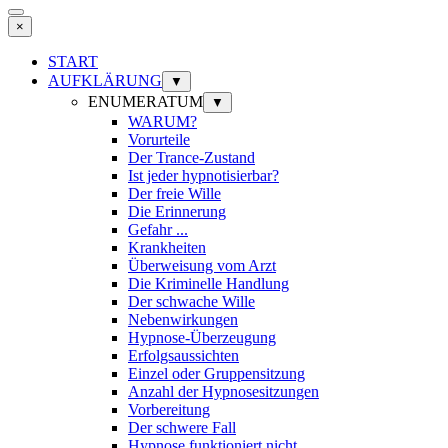
×
START
AUFKLÄRUNG
▼
ENUMERATUM
▼
WARUM?
Vorurteile
Der Trance-Zustand
Ist jeder hypnotisierbar?
Der freie Wille
Die Erinnerung
Gefahr ...
Krankheiten
Überweisung vom Arzt
Die Kriminelle Handlung
Der schwache Wille
Nebenwirkungen
Hypnose-Überzeugung
Erfolgsaussichten
Einzel oder Gruppensitzung
Anzahl der Hypnosesitzungen
Vorbereitung
Der schwere Fall
Hypnose funktioniert nicht