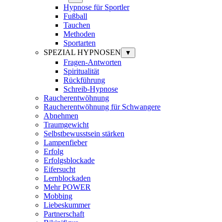
Hypnose für Sportler
Fußball
Tauchen
Methoden
Sportarten
SPEZIAL HYPNOSEN
▼
Fragen-Antworten
Spiritualität
Rückführung
Schreib-Hypnose
Raucherentwöhnung
Raucherentwöhnung für Schwangere
Abnehmen
Traumgewicht
Selbstbewusstsein stärken
Lampenfieber
Erfolg
Erfolgsblockade
Eifersucht
Lernblockaden
Mehr POWER
Mobbing
Liebeskummer
Partnerschaft