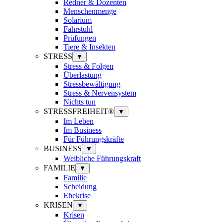
Redner & Dozenten
Menschenmenge
Solarium
Fahrstuhl
Prüfungen
Tiere & Insekten
STRESS
▼
Stress & Folgen
Überlastung
Stressbewältigung
Stress & Nervensystem
Nichts tun
STRESSFREIHEIT®
▼
Im Leben
Im Business
Für Führungskräfte
BUSINESS
▼
Weibliche Führungskraft
FAMILIE
▼
Familie
Scheidung
Ehekrise
KRISEN
▼
Krisen