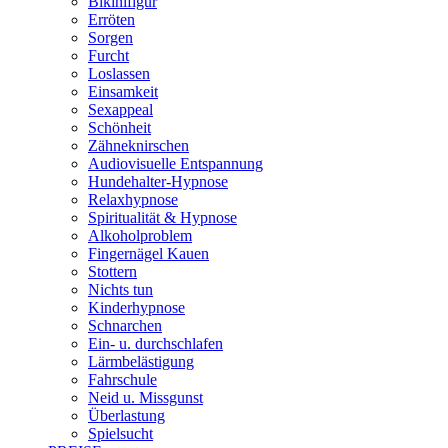
Bikinifigur
Erröten
Sorgen
Furcht
Loslassen
Einsamkeit
Sexappeal
Schönheit
Zähneknirschen
Audiovisuelle Entspannung
Hundehalter-Hypnose
Relaxhypnose
Spiritualität & Hypnose
Alkoholproblem
Fingernägel Kauen
Stottern
Nichts tun
Kinderhypnose
Schnarchen
Ein- u. durchschlafen
Lärmbelästigung
Fahrschule
Neid u. Missgunst
Überlastung
Spielsucht