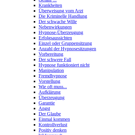
Krankheiten
Überweisung vom Arzt
Die Kriminelle Handlung
Der schwache Wille
Nebenwirkungen
Hypnose-Überzeugung
Erfolgsaussichten
Einzel oder Gruppensitzung
Anzahl der Hypnosesitzungen
Vorbereitung
Der schwere Fall
Hypnose funktioniert nicht
Manipulation
Fremdhypnose
Vorstellung
Wie oft muss...
Aufklärung
Überzeugung
Garantie
Angst
Der Glaube
Einmal kommen
Kontrollverlust
Positiv denken