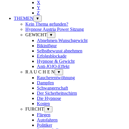
X
Y
Z
THEMEN
▼
Kein Thema gefunden?
Hypnose Austria Power Sitzung
GEWICHT
▼
Abnehmen-Wunschgewicht
Bikinifigur
Selbstbewusst abnehmen
Erfolgsblockade
Hypnose & Gewicht
Anti-JOJO-Effekt
R A U C H E N
▼
Raucherentwöhnung
Dampfen
Schwangerschaft
Der Sicherheitsschirm
Die Hypnose
Kosten
FURCHT
▼
Fliegen
Autofahren
Politiker