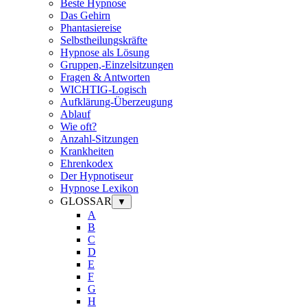
Beste Hypnose
Das Gehirn
Phantasiereise
Selbstheilungskräfte
Hypnose als Lösung
Gruppen,-Einzelsitzungen
Fragen & Antworten
WICHTIG-Logisch
Aufklärung-Überzeugung
Ablauf
Wie oft?
Anzahl-Sitzungen
Krankheiten
Ehrenkodex
Der Hypnotiseur
Hypnose Lexikon
GLOSSAR
▼
A
B
C
D
E
F
G
H