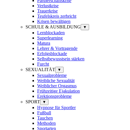
Partnerschaftskrise
Verlustkrise
Trauerkrise
Teufelskreis zerbricht
Krisen bewältigen
SCHULE & AUSBILDUNG
▼
Lernblockaden
Superlearning
Matura
Lehrer & Vortragende
Erfolgsblockade
Selbstbewusstsein stärken
Furcht
SEXUALITÄT
▼
Sexualprobleme
Weibliche Sexualität
Weiblicher Orgasmus
Frühzeitige Ejakulation
Erektionsprobleme
SPORT
▼
Hypnose für Sportler
Fußball
Tauchen
Methoden
Sportarten