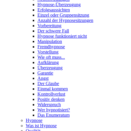
Hypnose-Überzeugung
Erfolgsaussichten
Einzel oder Gruppensitzung
Anzahl der Hypnosesitzungen
Vorbereitung
Der schwere Fall
Hypnose funktioniert nicht
Manipulation
Fremdhypnose
Vorstellung
Wie oft muss...
Aufklärung
Überzeugung
Garantie
Angst
Der Glaube
Einmal kommen
Kontrollverlust
Positiv denken
Widerspruch
Wer hypnotisiert?
Das Enumeratum
Hypnose
Was ist Hypnose
Qualität