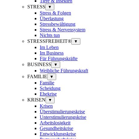
Tiere & Insekten
STRESS
▼
Stress & Folgen
Überlastung
Stressbewältigung
Stress & Nervensystem
Nichts tun
STRESSFREIHEIT®
▼
Im Leben
Im Business
Für Führungskräfte
BUSINESS
▼
Weibliche Führungskraft
FAMILIE
▼
Familie
Scheidung
Ehekrise
KRISEN
▼
Krisen
Überstimulierungskrise
Unterstimulierungskrise
Arbeitslosigkeit
Gesundheitskrise
Entwicklungskrise