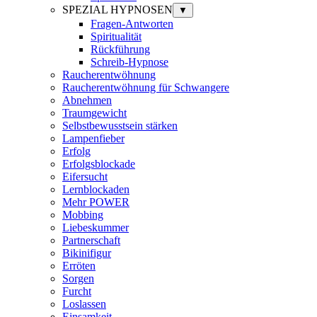
SPEZIAL HYPNOSEN
▼
Fragen-Antworten
Spiritualität
Rückführung
Schreib-Hypnose
Raucherentwöhnung
Raucherentwöhnung für Schwangere
Abnehmen
Traumgewicht
Selbstbewusstsein stärken
Lampenfieber
Erfolg
Erfolgsblockade
Eifersucht
Lernblockaden
Mehr POWER
Mobbing
Liebeskummer
Partnerschaft
Bikinifigur
Erröten
Sorgen
Furcht
Loslassen
Einsamkeit