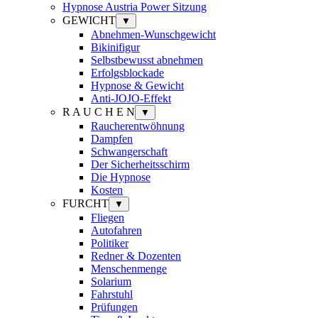
Hypnose Austria Power Sitzung
GEWICHT
▼
Abnehmen-Wunschgewicht
Bikinifigur
Selbstbewusst abnehmen
Erfolgsblockade
Hypnose & Gewicht
Anti-JOJO-Effekt
R A U C H E N
▼
Raucherentwöhnung
Dampfen
Schwangerschaft
Der Sicherheitsschirm
Die Hypnose
Kosten
FURCHT
▼
Fliegen
Autofahren
Politiker
Redner & Dozenten
Menschenmenge
Solarium
Fahrstuhl
Prüfungen