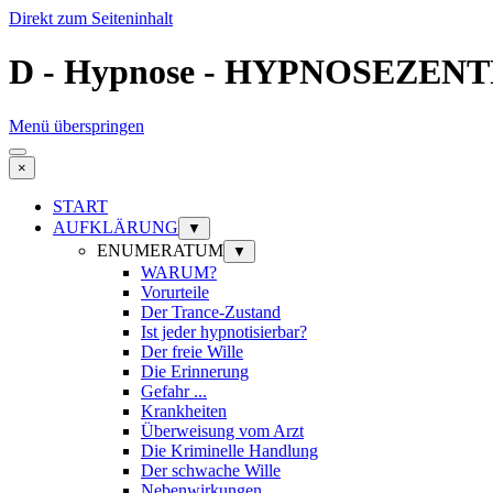
Direkt zum Seiteninhalt
D - Hypnose - HYPNOSEZENT
Menü überspringen
×
START
AUFKLÄRUNG
▼
ENUMERATUM
▼
WARUM?
Vorurteile
Der Trance-Zustand
Ist jeder hypnotisierbar?
Der freie Wille
Die Erinnerung
Gefahr ...
Krankheiten
Überweisung vom Arzt
Die Kriminelle Handlung
Der schwache Wille
Nebenwirkungen