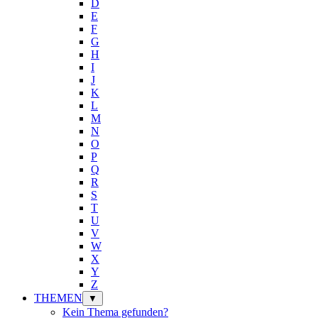
D
E
F
G
H
I
J
K
L
M
N
O
P
Q
R
S
T
U
V
W
X
Y
Z
THEMEN
▼
Kein Thema gefunden?