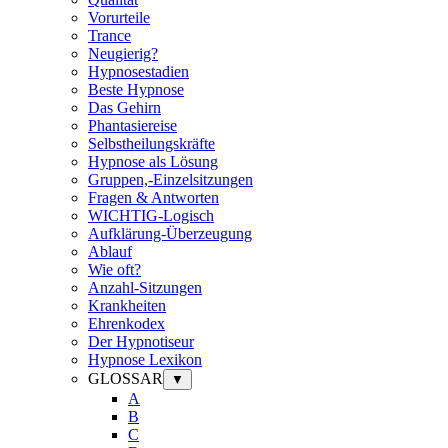
Vorurteile
Trance
Neugierig?
Hypnosestadien
Beste Hypnose
Das Gehirn
Phantasiereise
Selbstheilungskräfte
Hypnose als Lösung
Gruppen,-Einzelsitzungen
Fragen & Antworten
WICHTIG-Logisch
Aufklärung-Überzeugung
Ablauf
Wie oft?
Anzahl-Sitzungen
Krankheiten
Ehrenkodex
Der Hypnotiseur
Hypnose Lexikon
GLOSSAR
▼
A
B
C