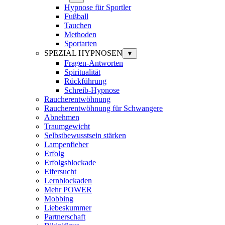
Hypnose für Sportler
Fußball
Tauchen
Methoden
Sportarten
SPEZIAL HYPNOSEN
▼
Fragen-Antworten
Spiritualität
Rückführung
Schreib-Hypnose
Raucherentwöhnung
Raucherentwöhnung für Schwangere
Abnehmen
Traumgewicht
Selbstbewusstsein stärken
Lampenfieber
Erfolg
Erfolgsblockade
Eifersucht
Lernblockaden
Mehr POWER
Mobbing
Liebeskummer
Partnerschaft