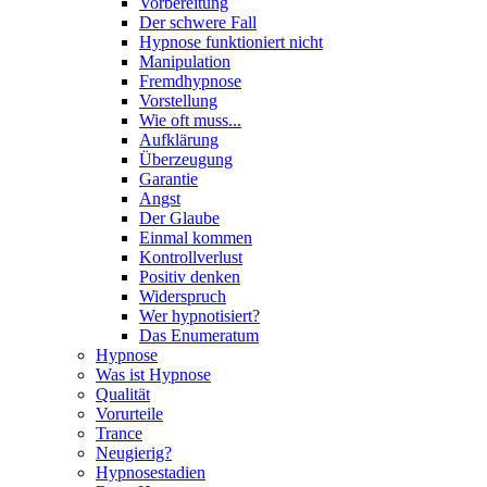
Vorbereitung
Der schwere Fall
Hypnose funktioniert nicht
Manipulation
Fremdhypnose
Vorstellung
Wie oft muss...
Aufklärung
Überzeugung
Garantie
Angst
Der Glaube
Einmal kommen
Kontrollverlust
Positiv denken
Widerspruch
Wer hypnotisiert?
Das Enumeratum
Hypnose
Was ist Hypnose
Qualität
Vorurteile
Trance
Neugierig?
Hypnosestadien