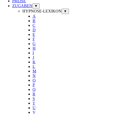
PREISE
ZUGABEN
▼
HYPNOSE-LEXIKON
▼
A
B
C
D
E
F
G
H
I
J
K
L
M
N
O
P
Q
R
S
T
U
V