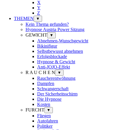
X
Y
Z
THEMEN
▼
Kein Thema gefunden?
Hypnose Austria Power Sitzung
GEWICHT
▼
Abnehmen-Wunschgewicht
Bikinifigur
Selbstbewusst abnehmen
Erfolgsblockade
Hypnose & Gewicht
Anti-JOJO-Effekt
R A U C H E N
▼
Raucherentwöhnung
Dampfen
Schwangerschaft
Der Sicherheitsschirm
Die Hypnose
Kosten
FURCHT
▼
Fliegen
Autofahren
Politiker