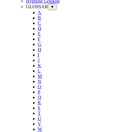
Hypnose Lexikon
GLOSSAR
▼
A
B
C
D
E
F
G
H
I
J
K
L
M
N
O
P
Q
R
S
T
U
V
W