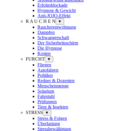
Erfolgsblockade
Hypnose & Gewicht
Anti-JOJO-Effekt
R A U C H E N
▼
Raucherentwöhnung
Dampfen
Schwangerschaft
Der Sicherheitsschirm
Die Hypnose
Kosten
FURCHT
▼
Fliegen
Autofahren
Politiker
Redner & Dozenten
Menschenmenge
Solarium
Fahrstuhl
Prüfungen
Tiere & Insekten
STRESS
▼
Stress & Folgen
Überlastung
Stressbewältigung