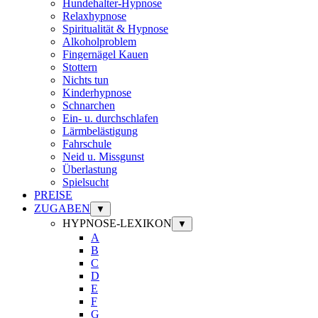
Hundehalter-Hypnose
Relaxhypnose
Spiritualität & Hypnose
Alkoholproblem
Fingernägel Kauen
Stottern
Nichts tun
Kinderhypnose
Schnarchen
Ein- u. durchschlafen
Lärmbelästigung
Fahrschule
Neid u. Missgunst
Überlastung
Spielsucht
PREISE
ZUGABEN
▼
HYPNOSE-LEXIKON
▼
A
B
C
D
E
F
G