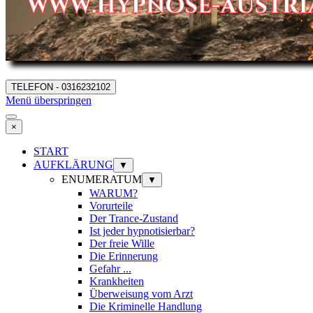
TELEFON - 0316232102
Menü überspringen
×
START
AUFKLÄRUNG
▼
ENUMERATUM
▼
WARUM?
Vorurteile
Der Trance-Zustand
Ist jeder hypnotisierbar?
Der freie Wille
Die Erinnerung
Gefahr ...
Krankheiten
Überweisung vom Arzt
Die Kriminelle Handlung