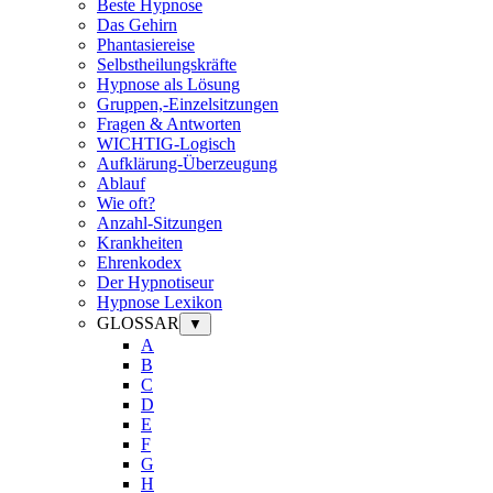
Beste Hypnose
Das Gehirn
Phantasiereise
Selbstheilungskräfte
Hypnose als Lösung
Gruppen,-Einzelsitzungen
Fragen & Antworten
WICHTIG-Logisch
Aufklärung-Überzeugung
Ablauf
Wie oft?
Anzahl-Sitzungen
Krankheiten
Ehrenkodex
Der Hypnotiseur
Hypnose Lexikon
GLOSSAR
▼
A
B
C
D
E
F
G
H