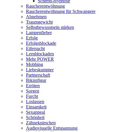
Schreib-Hypnose
Raucherentwöhnung
Raucherentwöhnung für Schwangere
Abnehmen
Traumgewicht
Selbstbewusstsein stärken
Lampenfieber
Erfolg
Erfolgsblockade
Eifersucht
Lernblockaden
Mehr POWER
Mobbing
Liebeskummer
Partnerschaft
Bikinifigur
Erröten
Sorgen
Furcht
Loslassen
Einsamkeit
Sexappeal
Schönheit
Zähneknirschen
Audiovisuelle Entspannung