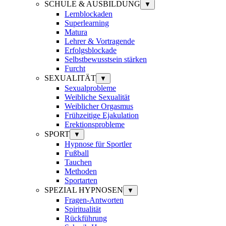
SCHULE & AUSBILDUNG
▼
Lernblockaden
Superlearning
Matura
Lehrer & Vortragende
Erfolgsblockade
Selbstbewusstsein stärken
Furcht
SEXUALITÄT
▼
Sexualprobleme
Weibliche Sexualität
Weiblicher Orgasmus
Frühzeitige Ejakulation
Erektionsprobleme
SPORT
▼
Hypnose für Sportler
Fußball
Tauchen
Methoden
Sportarten
SPEZIAL HYPNOSEN
▼
Fragen-Antworten
Spiritualität
Rückführung