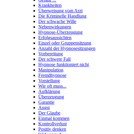
Krankheiten
Überweisung vom Arzt
Die Kriminelle Handlung
Der schwache Wille
Nebenwirkungen
Hypnose-Überzeugung
Erfolgsaussichten
Einzel oder Gruppensitzung
Anzahl der Hypnosesitzungen
Vorbereitung
Der schwere Fall
Hypnose funktioniert nicht
Manipulation
Fremdhypnose
Vorstellung
Wie oft muss...
Aufklärung
Überzeugung
Garantie
Angst
Der Glaube
Einmal kommen
Kontrollverlust
Positiv denken