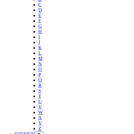
C
D
E
F
G
H
I
J
K
L
M
N
O
P
Q
R
S
T
U
V
W
X
Y
Z