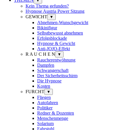
THEMEN
▼
Kein Thema gefunden?
Hypnose Austria Power Sitzung
GEWICHT
▼
Abnehmen-Wunschgewicht
Bikinifigur
Selbstbewusst abnehmen
Erfolgsblockade
Hypnose & Gewicht
Anti-JOJO-Effekt
R A U C H E N
▼
Raucherentwöhnung
Dampfen
Schwangerschaft
Der Sicherheitsschirm
Die Hypnose
Kosten
FURCHT
▼
Fliegen
Autofahren
Politiker
Redner & Dozenten
Menschenmenge
Solarium
Fahrstuhl