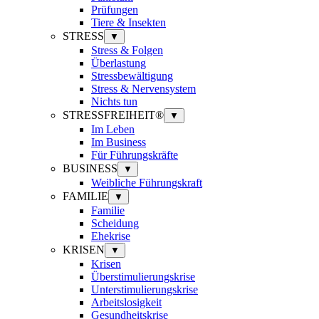
Prüfungen
Tiere & Insekten
STRESS
▼
Stress & Folgen
Überlastung
Stressbewältigung
Stress & Nervensystem
Nichts tun
STRESSFREIHEIT®
▼
Im Leben
Im Business
Für Führungskräfte
BUSINESS
▼
Weibliche Führungskraft
FAMILIE
▼
Familie
Scheidung
Ehekrise
KRISEN
▼
Krisen
Überstimulierungskrise
Unterstimulierungskrise
Arbeitslosigkeit
Gesundheitskrise