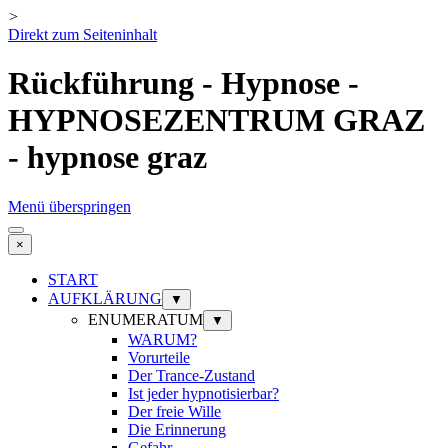
>
Direkt zum Seiteninhalt
Rückführung - Hypnose -
HYPNOSEZENTRUM GRAZ
- hypnose graz
Menü überspringen
×
START
AUFKLÄRUNG
▼
ENUMERATUM
▼
WARUM?
Vorurteile
Der Trance-Zustand
Ist jeder hypnotisierbar?
Der freie Wille
Die Erinnerung
Gefahr ...