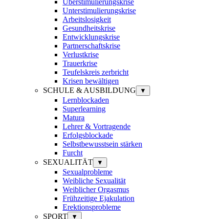
Überstimulierungskrise
Unterstimulierungskrise
Arbeitslosigkeit
Gesundheitskrise
Entwicklungskrise
Partnerschaftskrise
Verlustkrise
Trauerkrise
Teufelskreis zerbricht
Krisen bewältigen
SCHULE & AUSBILDUNG
▼
Lernblockaden
Superlearning
Matura
Lehrer & Vortragende
Erfolgsblockade
Selbstbewusstsein stärken
Furcht
SEXUALITÄT
▼
Sexualprobleme
Weibliche Sexualität
Weiblicher Orgasmus
Frühzeitige Ejakulation
Erektionsprobleme
SPORT
▼