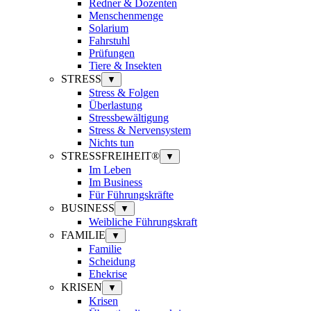
Redner & Dozenten
Menschenmenge
Solarium
Fahrstuhl
Prüfungen
Tiere & Insekten
STRESS
▼
Stress & Folgen
Überlastung
Stressbewältigung
Stress & Nervensystem
Nichts tun
STRESSFREIHEIT®
▼
Im Leben
Im Business
Für Führungskräfte
BUSINESS
▼
Weibliche Führungskraft
FAMILIE
▼
Familie
Scheidung
Ehekrise
KRISEN
▼
Krisen