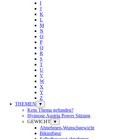
I
J
K
L
M
N
O
P
Q
R
S
T
U
V
W
X
Y
Z
THEMEN
▼
Kein Thema gefunden?
Hypnose Austria Power Sitzung
GEWICHT
▼
Abnehmen-Wunschgewicht
Bikinifigur
Selbstbewusst abnehmen