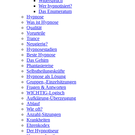
Widerspruch
Wer hypnotisiert?
Das Enumeratum
Hypnose
Was ist Hypnose
Qualität
Vorurteile
Trance
Neugierig?
Hypnosestadien
Beste Hypnose
Das Gehirn
Phantasiereise
Selbstheilungskräfte
Hypnose als Lösung
Gruppen,-Einzelsitzungen
Fragen & Antworten
WICHTIG-Logisch
Aufklärung-Überzeugung
Ablauf
Wie oft?
Anzahl-Sitzungen
Krankheiten
Ehrenkodex
Der Hypnotiseur