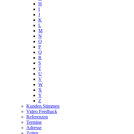
H
I
J
K
L
M
N
O
P
Q
R
S
T
U
V
W
X
Y
Z
Kunden Stimmen
Video Feedback
Referenzen
Termine
Adresse
Zeiten