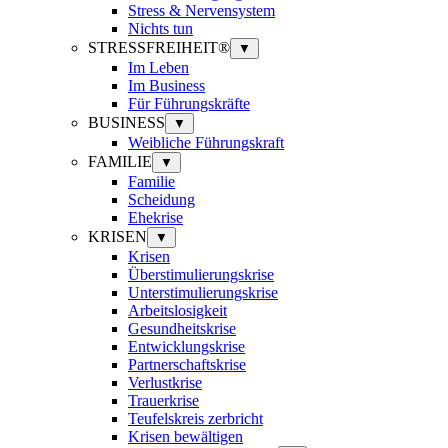
Stress & Nervensystem
Nichts tun
STRESSFREIHEIT®
▼
Im Leben
Im Business
Für Führungskräfte
BUSINESS
▼
Weibliche Führungskraft
FAMILIE
▼
Familie
Scheidung
Ehekrise
KRISEN
▼
Krisen
Überstimulierungskrise
Unterstimulierungskrise
Arbeitslosigkeit
Gesundheitskrise
Entwicklungskrise
Partnerschaftskrise
Verlustkrise
Trauerkrise
Teufelskreis zerbricht
Krisen bewältigen