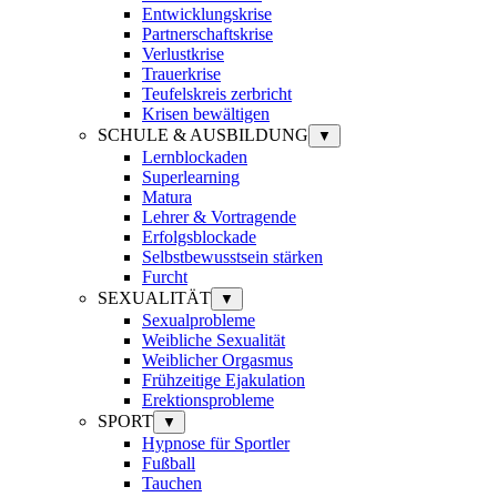
Entwicklungskrise
Partnerschaftskrise
Verlustkrise
Trauerkrise
Teufelskreis zerbricht
Krisen bewältigen
SCHULE & AUSBILDUNG
▼
Lernblockaden
Superlearning
Matura
Lehrer & Vortragende
Erfolgsblockade
Selbstbewusstsein stärken
Furcht
SEXUALITÄT
▼
Sexualprobleme
Weibliche Sexualität
Weiblicher Orgasmus
Frühzeitige Ejakulation
Erektionsprobleme
SPORT
▼
Hypnose für Sportler
Fußball
Tauchen