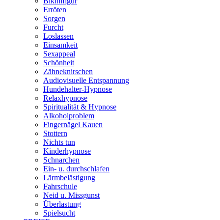
Bikinifigur
Erröten
Sorgen
Furcht
Loslassen
Einsamkeit
Sexappeal
Schönheit
Zähneknirschen
Audiovisuelle Entspannung
Hundehalter-Hypnose
Relaxhypnose
Spiritualität & Hypnose
Alkoholproblem
Fingernägel Kauen
Stottern
Nichts tun
Kinderhypnose
Schnarchen
Ein- u. durchschlafen
Lärmbelästigung
Fahrschule
Neid u. Missgunst
Überlastung
Spielsucht